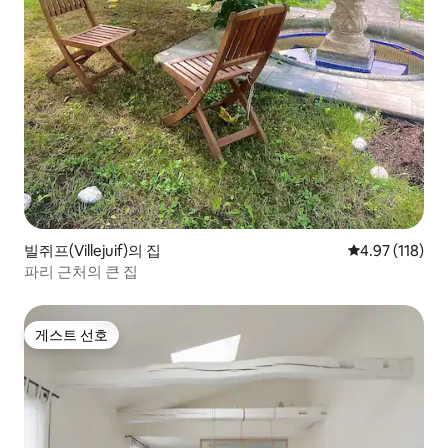
빌쥐프(Villejuif)의 집
평점 4.97점(5
4.97 (118)
파리 근처의 큰 집
게스트 선호
게스트 선호