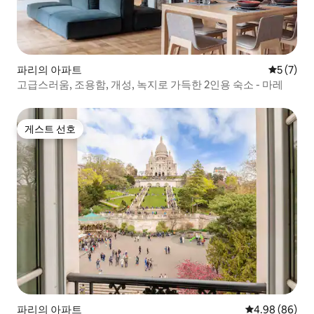
파리의 아파트
평점 5점(
5 (7)
고급스러움, 조용함, 개성, 녹지로 가득한 2인용 숙소 - 마레
게스트 선호
게스트 선호
파리의 아파트
평점 4.98점(5
4.98 (86)