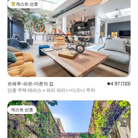
게스트 선호
상위 게스트 선호
르페루-쉬르-마른의 집
평점 4.97점(5
4.97 (133)
단층 주택 테라스 + 파리 파리<>디즈니 주차
게스트 선호
게스트 선호