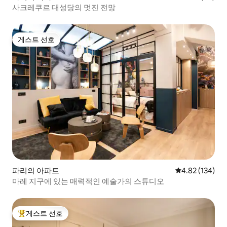
사크레쿠르 대성당의 멋진 전망
게스트 선호
게스트 선호
파리의 아파트
평점 4.82점(5점
4.82 (134)
마레 지구에 있는 매력적인 예술가의 스튜디오
게스트 선호
상위 게스트 선호