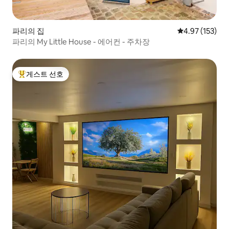
파리의 집
평점 4.97점(5
4.97 (153)
파리의 My Little House - 에어컨 - 주차장
게스트 선호
상위 게스트 선호