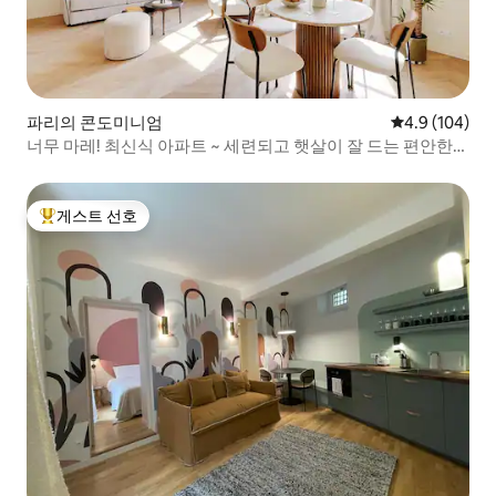
파리의 콘도미니엄
평점 4.9점(5점
4.9 (104)
너무 마레! 최신식 아파트 ~ 세련되고 햇살이 잘 드는 편안한
숙소
게스트 선호
상위 게스트 선호