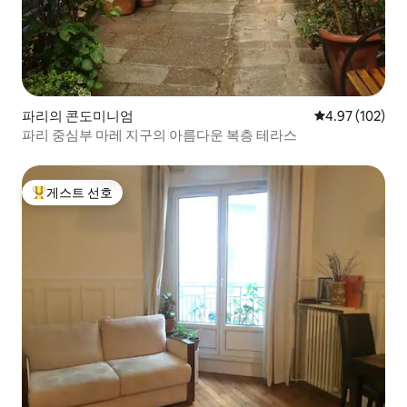
파리의 콘도미니엄
평점 4.97점(5점
4.97 (102)
파리 중심부 마레 지구의 아름다운 복층 테라스
게스트 선호
상위 게스트 선호