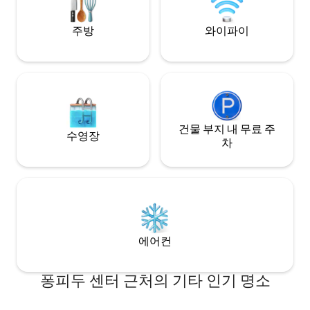
주방
와이파이
건물 부지 내 무료 주
수영장
차
에어컨
퐁피두 센터 근처의 기타 인기 명소