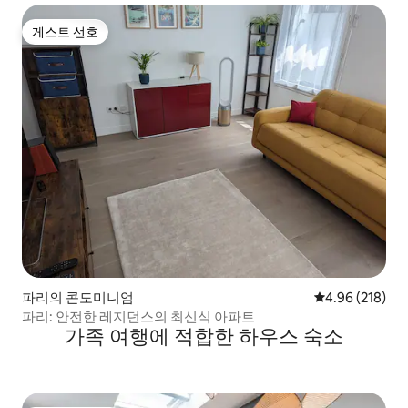
게스트 선호
게스트 선호
파리의 콘도미니엄
평점 4.96점(5점
4.96 (218)
파리: 안전한 레지던스의 최신식 아파트
가족 여행에 적합한 하우스 숙소