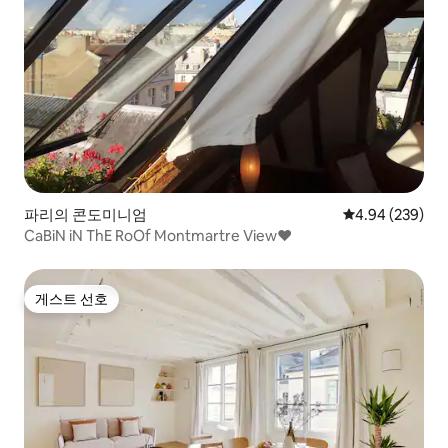
파리의 콘도미니엄
평점 4.94점(5점
4.94 (239)
CaBiN iN ThE RoOf Montmartre View♥
게스트 선호
게스트 선호