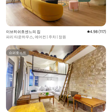
이브히쉬흐센느의 집
평점 4.98점(5
4.98 (117)
파리 타운하우스, 에어컨 | 주차 | 정원
슈퍼호스트
슈퍼호스트