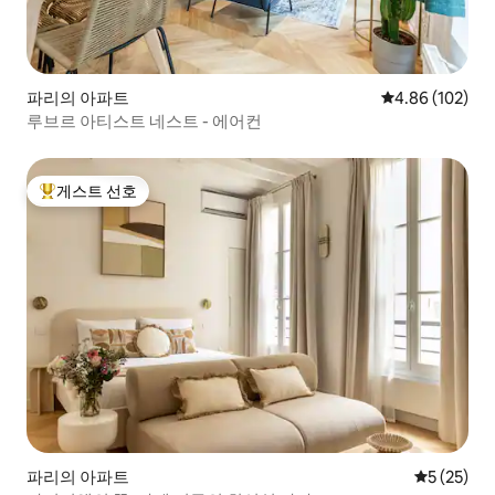
파리의 아파트
평점 4.86점(5점
4.86 (102)
루브르 아티스트 네스트 - 에어컨
게스트 선호
상위 게스트 선호
파리의 아파트
평점 5점(5
5 (25)