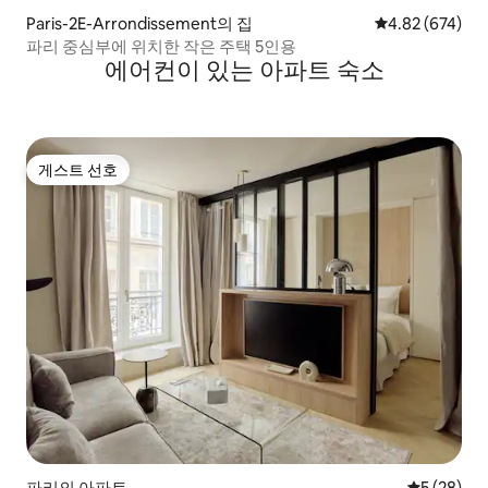
Paris-2E-Arrondissement의 집
평점 4.82점(5점
4.82 (674)
파리 중심부에 위치한 작은 주택 5인용
에어컨이 있는 아파트 숙소
게스트 선호
게스트 선호
파리의 아파트
평점 5점(5
5 (28)