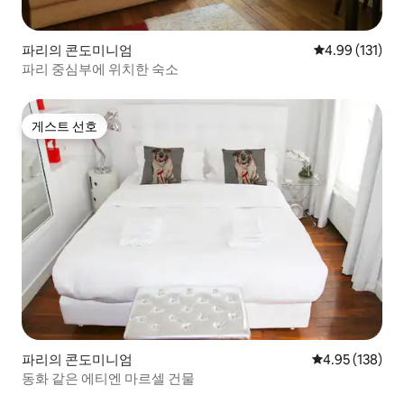
파리의 콘도미니엄
평점 4.99점(5
4.99 (131)
파리 중심부에 위치한 숙소
게스트 선호
게스트 선호
파리의 콘도미니엄
평점 4.95점(5점
4.95 (138)
동화 같은 에티엔 마르셀 건물