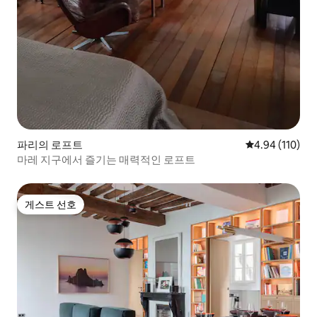
파리의 로프트
평점 4.94점(5
4.94 (110)
마레 지구에서 즐기는 매력적인 로프트
게스트 선호
게스트 선호