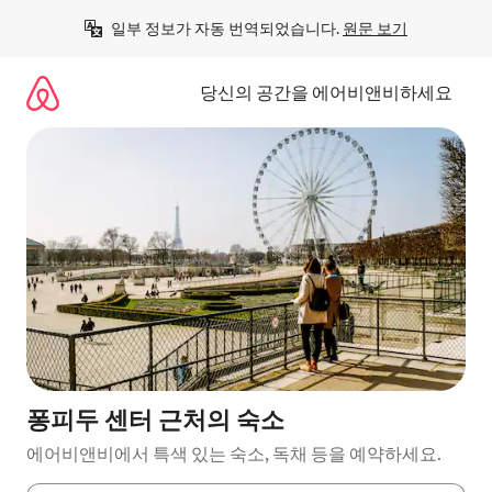
콘
일부 정보가 자동 번역되었습니다. 
원문 보기
텐
츠
로
당신의 공간을 에어비앤비하세요
바
로
가
기
퐁피두 센터 근처의 숙소
에어비앤비에서 특색 있는 숙소, 독채 등을 예약하세요.