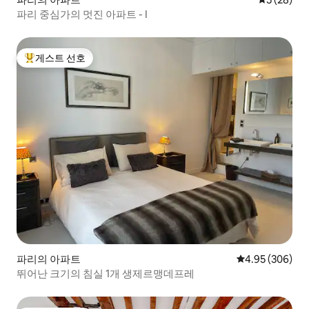
파리 중심가의 멋진 아파트 - I
게스트 선호
상위 게스트 선호
파리의 아파트
평점 4.95점(5점
4.95 (306)
뛰어난 크기의 침실 1개 생제르맹데프레