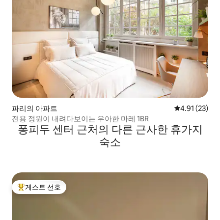
파리의 아파트
평점 4.91점(5
4.91 (23)
전용 정원이 내려다보이는 우아한 마레 1BR
퐁피두 센터 근처의 다른 근사한 휴가지
숙소
게스트 선호
상위 게스트 선호