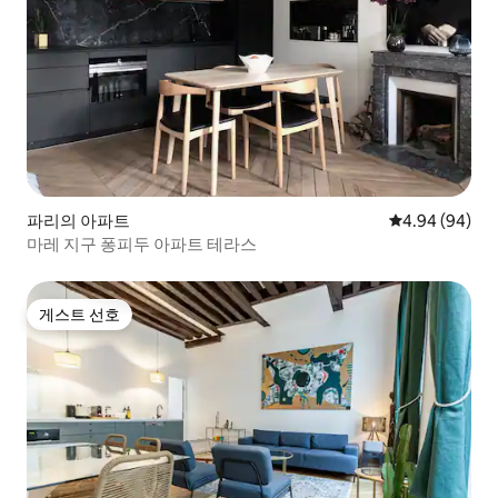
파리의 아파트
평점 4.94점(5
4.94 (94)
마레 지구 퐁피두 아파트 테라스
게스트 선호
게스트 선호