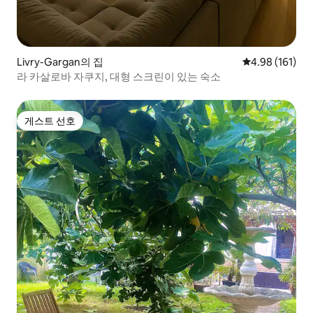
Livry-Gargan의 집
평점 4.98점(5
4.98 (161)
라 카살로바 자쿠지, 대형 스크린이 있는 숙소
게스트 선호
게스트 선호