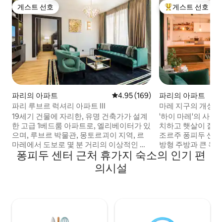
게스트 선호
게스트 선호
게스트 선호
상위 게스트 선호
파리의 아파트
평점 4.95점(5점 만점), 후기 169
4.95 (169)
파리의 아파트
파리 루브르 럭셔리 아파트 III
마레 지구의 개성 
19세기 건물에 자리한, 유명 건축가가 설계
'하이 마레'의 사랑
한 고급 1베드룸 아파트로, 엘리베이터가 있
치하고 햇살이 잘 드
으며, 루브르 박물관, 몽토르괴이 지역, 르
조르주 퐁피두 센터 
마레에서 도보로 몇 분 거리의 이상적인 위
방형 주방과 큰 욕
퐁피두 센터 근처 휴가지 숙소의 인기 편
치에 있습니다. 우아한 스타일로 꾸며진 공
간을 위한 매우 편안한 숙소! 
간으로, 빛이 가득하고, 따뜻한 분위기에서
아파트. 안뜰에 위치
의시설
높은 수준의 편안함을 누릴 수 있습니다. 높
피카소 박물관 - 센
은 천장, 시설이 완비된 주방, 레인 샤워기가
르주이 보행자 지구
있는 욕실, 목욕 가운, 슬리퍼, 별도의 화장
습니다. 주방 시설이 완비되어 있으며 거실
실, 에어컨, 조용한 환경이 특징입니다. 무
과 개방형이며 욕실
료 고속 와이파이. 영혼이 깃든 파리 숙소에
완벽한 숙박을 위한
서 호텔 품질의 숙박