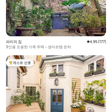
파리의 집
평점 4.95점(5
4.95 (177)
9인용 조용한 가족 주택 – 생마르탱 운하
게스트 선호
상위 게스트 선호