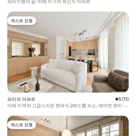
파리지앵의 꿈: 마레 지구의 최신식 아파트
게스트 선호
게스트 선호
파리의 아파트
평점 5점(5
5 (11)
마레 지역의 고급스러운 현대식 2베드룸 숙소, 에어컨 완비 -
지하철에서 몇 걸음 거리
게스트 선호
게스트 선호