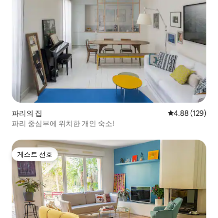
파리의 집
평점 4.88점(5점
4.88 (129)
파리 중심부에 위치한 개인 숙소!
게스트 선호
게스트 선호