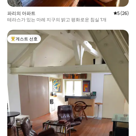
파리의 아파트
평점 5점(5
5 (26)
테라스가 있는 마레 지구의 밝고 평화로운 침실 1개
게스트 선호
상위 게스트 선호