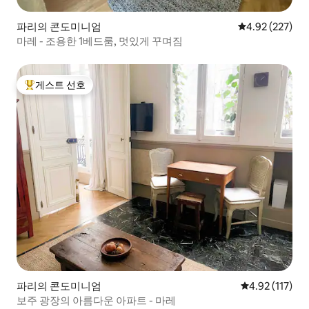
파리의 콘도미니엄
평점 4.92점(5점
4.92 (227)
마레 - 조용한 1베드룸, 멋있게 꾸며짐
게스트 선호
상위 게스트 선호
파리의 콘도미니엄
평점 4.92점(5
4.92 (117)
보주 광장의 아름다운 아파트 - 마레