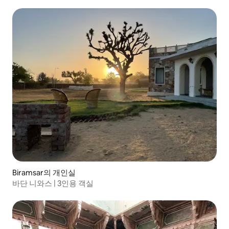
Biramsar의 개인실
바단 니와스 | 3인용 객실