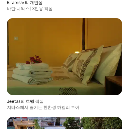
Biramsar의 개인실
바단 니와스 | 3인용 객실
Jeetas의 호텔 객실
지타스에서 즐기는 친환경 하벨리 투어