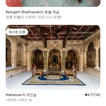
Ramgarh Shekhawati의 호텔 객실
정통 하벨리 스위트 | 모든 식사 포함!
게스트 선호
게스트 선호
Mahansar의 개인실
평점 4.71점(
4.71 (14)
나라얀 니와스 성