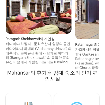
Ramgarh Shekhawati의 개인실
베다라냐 하벨리 - 문화유산과 힐링의 공간
Ratannagar의 개
베다아라냐 하벨리 (Vedaaranya Haveli) 의
가즈케사리하벨리
매혹적인 문화유산 환대와 람가르 셰하와
The Gaj Kesari Have
티 (Ramgarh Shekhawati) 의 독특한 문화
Ratannagar town o
유산 마을에서의 힐링 리트리트 (Healing
(Rajasthan), which 
Retreats) 는 일생일대의 경험입니다 하벨
of Churu. 광활
리는 즐거움과 웰빙을 추구하는 사람들에
Mahansar의 휴가용 임대 숙소의 인기 편
자스탄의 위대한 
게 이상적인 휴양지이자 모험입니다. 역사
관문이기도 합니다.
의시설
탐험, 경이로움, 문화적 풍요로움, 창의적인
에 따라 벽에 위치
거주지, 이벤트 및 엔터테인먼트. 따뜻한 관
패턴으로 배치되었
리와 군침 도는 요리로 개인적인 재발견과
위해 네 귀퉁이에 
행복을 누릴 수 있는 기회입니다. 베다아라
다. 가즈 케사리 하벨리 (
냐 하벨리 (Vedaaranya Haveli) 에서 인생
는 1500개의 벽화
을 치유하세요.
습니다.