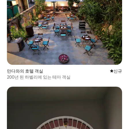
만다와의 호텔 객실
신규 숙소
신규
200년 된 하벨리에 있는 테마 객실