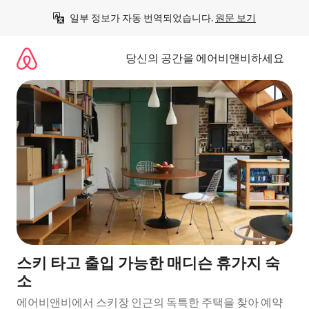
콘
일부 정보가 자동 번역되었습니다. 
원문 보기
텐
츠
로
당신의 공간을 에어비앤비하세요
바
로
가
기
스키 타고 출입 가능한 매디슨 휴가지 숙
소
에어비앤비에서 스키장 인근의 독특한 주택을 찾아 예약