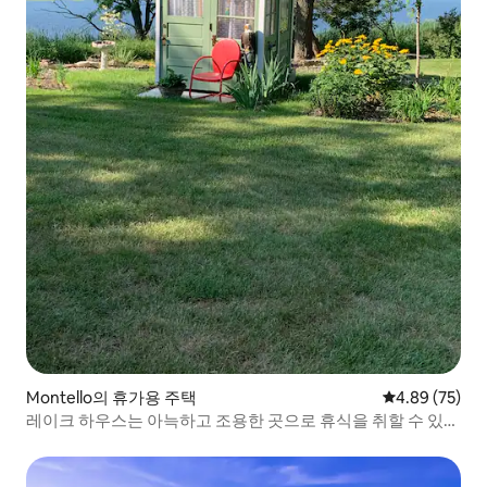
Montello의 휴가용 주택
평점 4.89점(5
4.89 (75)
레이크 하우스는 아늑하고 조용한 곳으로 휴식을 취할 수 있습
니다.