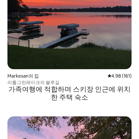
Markesan의 집
평점 4.98점(5
4.98 (161)
리틀그린레이크의 블루길
가족여행에 적합하며 스키장 인근에 위치
한 주택 숙소