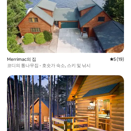
Merrimac의 집
평점 5점(5
5 (19)
코디의 통나무집 - 호숫가 숙소, 스키 및 낚시