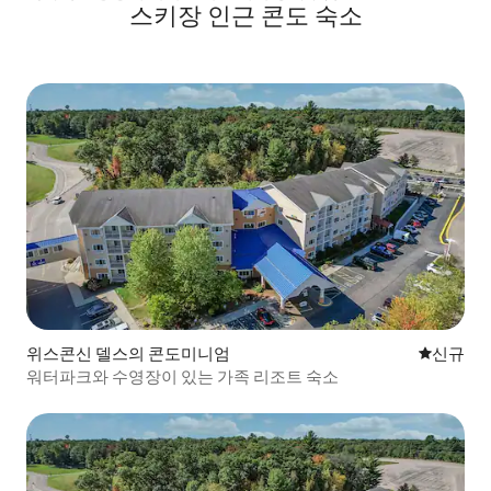
스키장 인근 콘도 숙소
위스콘신 델스의 콘도미니엄
신규 숙소
신규
워터파크와 수영장이 있는 가족 리조트 숙소