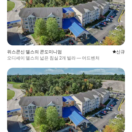
위스콘신 델스의 콘도미니엄
신규 숙소
신규
오디세이 델스의 넓은 침실 2개 빌라 — 어드벤처