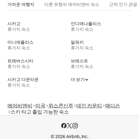
가까운 여행지
다른 유형의 에어비앤비 숙소
근처 인기 관광
시카고
인디애나폴리스
휴가지 숙소
휴가지 숙소
미니애폴리스
밀워키
휴가지 숙소
휴가지 숙소
트래버스시티
브레스트
휴가지 숙소
휴가지 숙소
시카고 다운타운
더 보기
휴가지 숙소
에어비앤비
미국
위스콘신주
데인 카운티
매디슨
스키 타고 출입 가능한 숙소
© 2026 Airbnb, Inc.