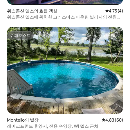
위스콘신 델스의 호텔 객실
평점 4.75점(
4.75 (4)
위스콘신 델스에 위치한 크리스마스 마운틴 빌리지의 전원주
택
슈퍼호스트
슈퍼호스트
Montello의 별장
평점 4.83점(5
4.83 (60)
레이크프런트 휴양지, 전용 수영장, WI 델스 근처