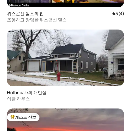
위스콘신 델스의 집
평점 5점(
5 (4)
조용하고 장엄한 위스콘신 델스
Hollandale의 개인실
이글 하우스
게스트 선호
상위 게스트 선호