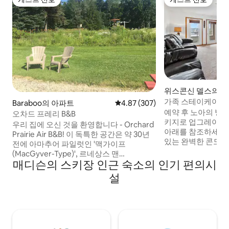
게스트 선호
게스트 선호
위스콘신 델스의 
가족 스테이케이션-수
Baraboo의 아파트
평점 4.87점(5점 만점), 후기 307
4.87 (307)
클볼
예약 후 노아의 방주
오차드 프레리 B&B
키지로 업그레이드
우리 집에 오신 것을 환영합니다 - Orchard
아래를 참조하세요. 침실 2개, 욕실 2개
Prairie Air B&B! 이 독특한 공간은 약 30년
있는 완벽한 콘도
전에 아마추어 파일럿인 '맥가이프
우스 코브에 최적의 
(MacGyver-Type)', 르네상스 맨
층 구조의 지상층 
매디슨의 스키장 인근 숙소의 인기 편의시
(Renaissance Man) 에 의해 지어졌습니다.
스타일을 선사합니다. 아름다운 야외
38에이커의 깨끗한 위스콘신 랜드에 위치
설
장에서 불과 40피트
하고 있으며, 자연을 사랑하는 사람들과 내
험을 풍부하게 하거나
집 같은 편안함을 누리며 멋진 야외 활동을
에 위치한 실내 수
즐기고 싶은 "글램퍼" 에게 안성맞춤입니
겨 보세요. 해변을
다. 사우스 센트럴 위스콘신의 중심부에 위
살이 가득한 파라다
치한 '소박한 산업' 오아시스입니다. 데블스
되는 거리에 있습니