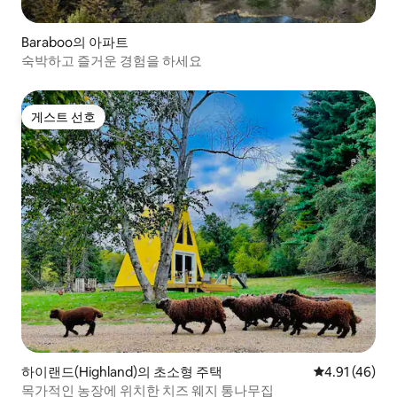
Baraboo의 아파트
숙박하고 즐거운 경험을 하세요
게스트 선호
게스트 선호
하이랜드(Highland)의 초소형 주택
평점 4.91점(5
4.91 (46)
목가적인 농장에 위치한 치즈 웨지 통나무집