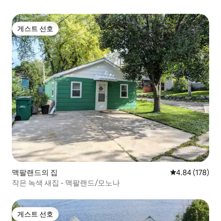
게스트 선호
게스트 선호
맥팔랜드의 집
평점 4.84점(5점
4.84 (178)
작은 녹색 새집 - 맥팔랜드/모노나
게스트 선호
게스트 선호