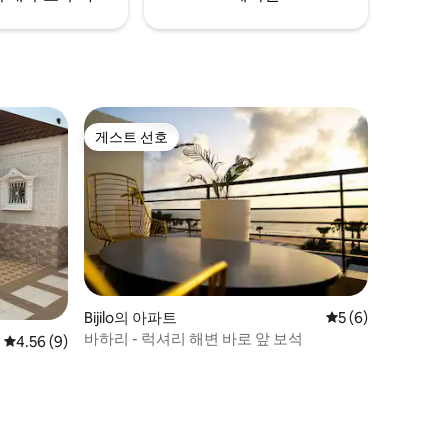
게스트 선호
게스트 선호
Bijilo의 아파트
평점 5점(5점 만점)
5 (6)
바하리 - 럭셔리 해변 바로 앞 보석
평점 4.56점(5점 만점), 후기 9개
4.56 (9)