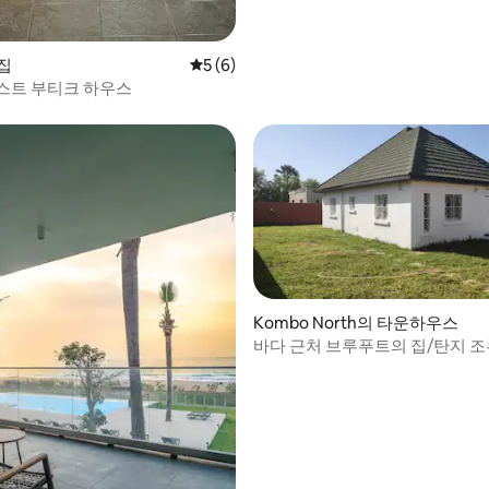
 집
평점 5점(5점 만점), 후기 6개
5 (6)
스트 부티크 하우스
Kombo North의 타운하우스
바다 근처 브루푸트의 집/탄지 조
역
 후기 20개