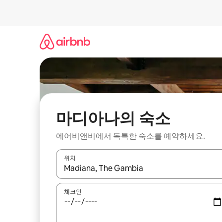
콘
텐
츠
로
바
로
가
기
마디아나의 숙소
에어비앤비에서 독특한 숙소를 예약하세요.
위치
결과가 나오면 위·아래 화살표 키를 사용하거나 터치
체크인