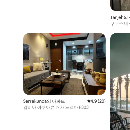
Tanjeh의
쿠쿠스 네
Serrekunda의 아파트
평점 4.9점(5점 만점),
4.9 (20)
감비아 아쿠아뷰 캐사 노르마 F303