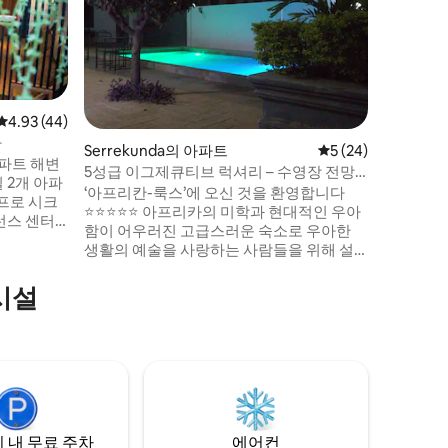
하우스
화이트 하
조용한 
스 비치까
은 넓은 
고 라운지
다. 넓은
갖춘 이 
평점 4.93점(5점 만점), 후기 44개
4.93 (44)
이상적입니
아
Serrekunda의 아파트
평점 5점(5점 만점),
5 (24)
치되어 있
파트 해변
5성급 이그제큐티브 럭셔리 – 수영장 전망
합니다. 
 2개 아파
이 있는 침실 3개
‘아프리칸-룩스’에 오신 것을 환영합니다
운전기사가
프로 시크
⭐⭐⭐⭐⭐ 아프리카의 미학과 현대적인 우아
있습니다.
런스 센터
함이 어우러진 고급스러운 숙소로 우아한
다. 시설
생활의 예술을 사랑하는 사람들을 위해 설
고, 네스프
계되었습니다. 침실 3개, 욕실 3개가 있는 이
 광케이블,
콘도는 감비아에서 편안한 숙박을 위해 필
시설
발전기. 수
요한 모든 것을 갖춘 평화로운 휴양지를 제
 연중무휴
공합니다! 숙소는 모든 것의 중심이기 때문
 제공됩니다.
에 비트를 놓치지 않을 것입니다! 해변, 세네
숙소를 예
감비아 스트립, 턴 테이블, 공항, 원하는 모
든 현지 식사와 나이트라이프가 몇 분 거리
에 있습니다.
 내 무료 주차
에어컨