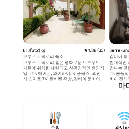
Brufut의 집
평점 4.88점(5점 만점),
4.88 (33)
Serreku
브루푸트 럭셔리 숙소
감비아 최
브루푸트 럭셔리 홈은 평화로운 브루푸트
현대적인 
가든에 위치한 세련되고 친환경적인 휴양지
만나는 콜
입니다. 에어컨, 와이파이, 넷플릭스, 50인
다. 콤플
치 스마트 TV, 완비된 주방, 감비아 문화에서
비아 전체
마
영감을 받은 화려한 인테리어를 즐겨보세
자랑하는 
요. 해변에서 단 10분 거리에 있으며 시장, 레
함에서 벗
스토랑, 문화 명소에 가깝습니다. 전용 주차
공합니다.
장, 추가 보안을 위한 외부 CCTV 카메라, 따
아 스트립
뜻한 현지 환대가 포함되어 있습니다. 커플,
있으며, 최
가족 및 나홀로 여행객에게 이상적입니다.
는 거리에 
현대적인 편의시설, 열대 지역의 매력, 따뜻
는 도심으
한 분위기가 어우러진 숙소에서 편안하게
없는 편안
주방
와이파
머물러보세요.
숙소에 빠