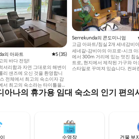
Serrekunda의 콘도미니엄
고급 아파트/침실 2개 세네감비
세네갈-감비아의 아프로-시크 아
 후기 33개
nda의 아파트
평점 5점(5점 만점), 후기 35개
5 (35)
에서 300m 거리에 있는 멋진 침실
고의 바다 전망!
트로, 현지에서 제작된 가구와 아
럭셔리함과 자연 그대로의 해변이
스타일로 꾸며져 있습니다. 컨퍼
롤리 샌즈에 오신 것을 환영합니
와 최고의 레스토랑 근처에 있습니
렉스 전체에서 최고의 숙소이자 감
이 완비된 주방(전자레인지, 냉장
에서 최고의 숙소라는 타이틀을
레소), 에어컨, 넷플릭스, 초고속
디아나의 휴가용 임대 숙소의 인기 편의
저희 해변 숙소는 일상적인 번잡
수영장, 어린이 수영장, 세탁기, 
어나 비교할 수 없는 평온함을 제
건, 샴푸, 샤워젤이 구비된 욕실.
 하지만 저희는 활기찬 세네감비
보안, 청소 포함. 커피, 차, 물이
의 중심부에 완벽하게 위치하고
출장이나 레저에 적합한 독특한 
고 수준의 식사 경험을 즐길 수 있
약하세요!
있습니다. 차로 단 5분 거리에 있
로 빠르게 이동하세요. 비교할 수
함에 빠져보세요. 감비아 최고의
이
수영장
건물 부지
져보세요.