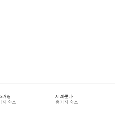
스커링
세레쿤다
가지 숙소
휴가지 숙소