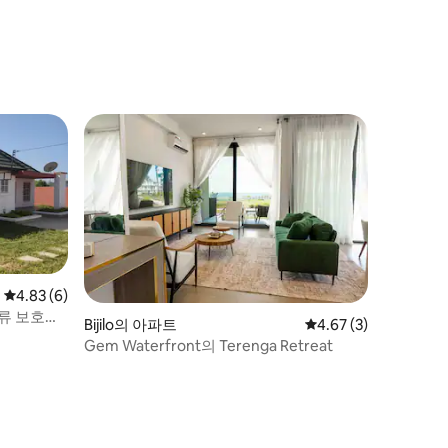
평점 4.83점(5점 만점), 후기 6개
4.83 (6)
류 보호구
Bijilo의 아파트
평점 4.67점(5점 만점)
4.67 (3)
Gem Waterfront의 Terenga Retreat