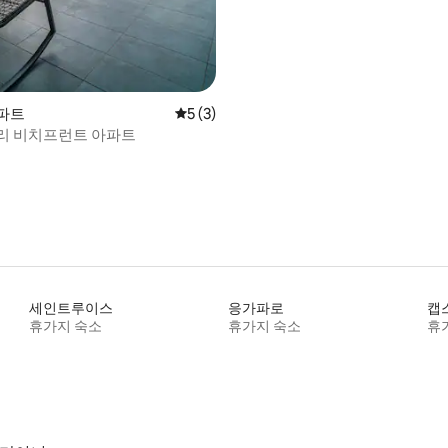
아파트
평점 5점(5점 만점), 후기 3개
5 (3)
리 비치프런트 아파트
세인트루이스
응가파로
캡
휴가지 숙소
휴가지 숙소
휴