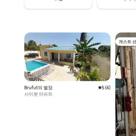
게스트 
게스트 
Brufut의 별장
평점 5점(5점 만점)
5 (4)
사이봇 아파트