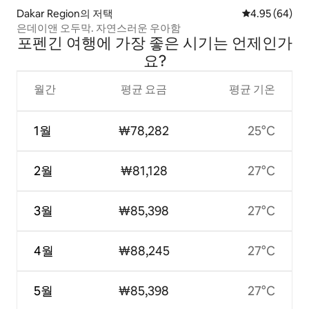
Dakar Region의 저택
평점 4.95점(5
4.95 (64)
은데이앤 오두막. 자연스러운 우아함
포펜긴 여행에 가장 좋은 시기는 언제인가
요?
월간
평균 요금
평균 기온
1월
₩78,282
25°C
2월
₩81,128
27°C
3월
₩85,398
27°C
4월
₩88,245
27°C
5월
₩85,398
27°C