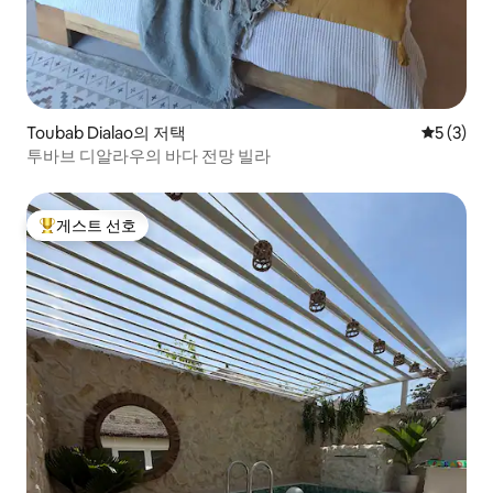
Toubab Dialao의 저택
평점 5점(
5 (3)
투바브 디알라우의 바다 전망 빌라
게스트 선호
상위 게스트 선호