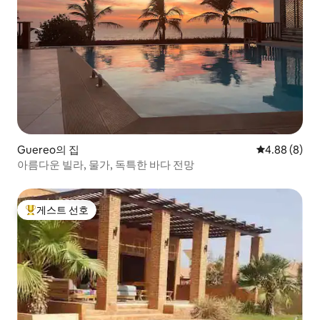
Guereo의 집
평점 4.88점(
4.88 (8)
아름다운 빌라, 물가, 독특한 바다 전망
게스트 선호
상위 게스트 선호