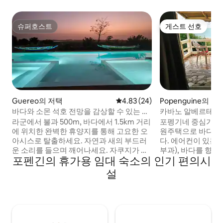
슈퍼호스트
게스트 선호
슈퍼호스트
게스트 선호
Guereo의 저택
평점 4.83점(5점 만점), 후기 24
4.83 (24)
Popenguine의 집
바다와 소몬 석호 전망을 감상할 수 있는 아
카바노 알베르테 (Cab
늑한 저택
에서 한 걸음 떨어진
라군에서 불과 500m, 바다에서 1.5km 거리
포펭기네 중심가에 
에 위치한 완벽한 휴양지를 통해 고요한 오
원주택으로 바다에서
아시스로 탈출하세요. 자연과 새의 부드러
다. 에어컨이 있는 
운 소리를 들으며 깨어나세요. 자쿠지가 있
부과), 바다를 향
포펜긴의 휴가용 임대 숙소의 인기 편의시
는 20미터 길이의 수영장, 과일 나무가 있는
TV 라운지, 야외 샤
정원, 휴양을 위한 페탕크를 이용하실 수 있
개(4인), 작은 주방,
설
습니다. 70평방미터의 숙소는 침실, 전용 화
면대, 변기). 포함 
장실, 욕실, 가구가 완비된 주방, 파티오, 석
건, Jean(관리자) 
양이 지는 동안 요가, 바비큐 또는 저녁 음료
우스키핑(세탁 제외)
등의 액티비티를 즐길 수 있는 넓은 옥상 테
용은 부담), 와이파이
라스로 구성되어 있습니다.
행 가능