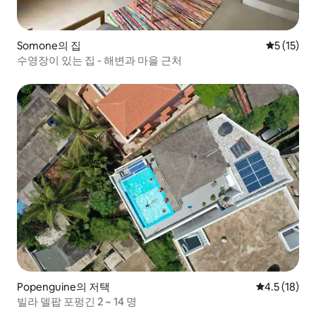
Somone의 집
평점 5점(5
5 (15)
수영장이 있는 집 - 해변과 마을 근처
Popenguine의 저택
평점 4.5점(5
4.5 (18)
빌라 델팝 포펑긴 2 ~ 14 명