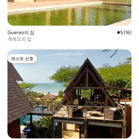
Guereo의 집
평점 5점(5
5 (16)
게레오의 집
게스트 선호
게스트 선호