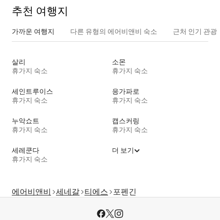
추천 여행지
가까운 여행지
다른 유형의 에어비앤비 숙소
근처 인기 관광
살리
소몬
휴가지 숙소
휴가지 숙소
세인트루이스
응가파로
휴가지 숙소
휴가지 숙소
누악쇼트
캡스커링
휴가지 숙소
휴가지 숙소
세레쿤다
더 보기
휴가지 숙소
에어비앤비
세네갈
티에스
포펜긴