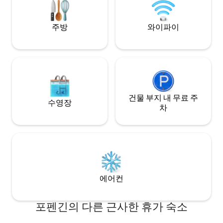
주방
와이파이
건물 부지 내 무료 주
수영장
차
에어컨
포펜긴의 다른 근사한 휴가 숙소