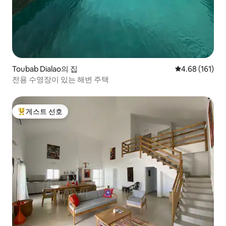
Toubab Dialao의 집
평점 4.68점(5
4.68 (161)
전용 수영장이 있는 해변 주택
게스트 선호
상위 게스트 선호