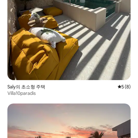
Saly의 초소형 주택
평점 5점(
5 (8)
Villa10paradis