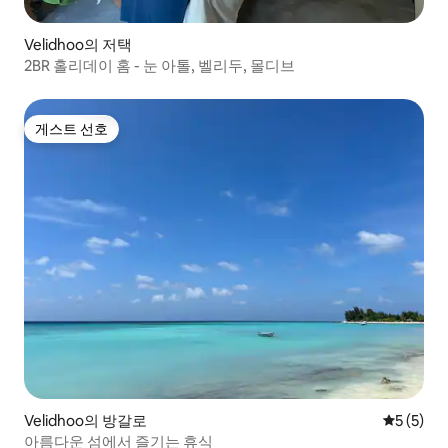
Velidhoo의 저택
2BR 홀리데이 홈 - 눈 아톨, 벨리두, 몰디브
게스트 선호
게스트 선호
Velidhoo의 방갈로
평점 5점(
5 (5)
아름다운 섬에서 즐기는 휴식