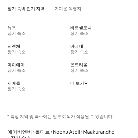
장기 숙박 인기 지역
가까운 여행지
뉴욕
바르셀로나
장기 숙소
장기 숙소
피렌체
아테네
장기 숙소
장기 숙소
마이애미
몬트리올
장기 숙소
장기 숙소
시애틀
더 보기
장기 숙소
* 특정 지역 및 숙소에는 일부 예외가 적용될 수 있습니다.
에어비앤비
몰디브
Noonu Atoll
Maakurandho