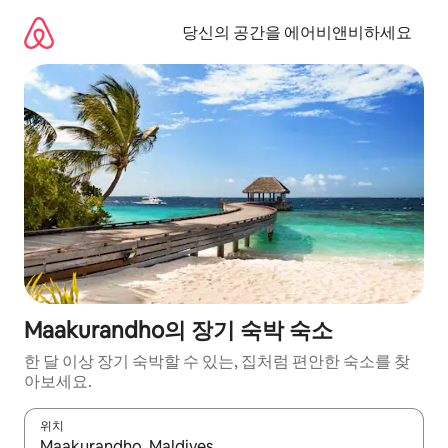
콘
텐
당신의 공간을 에어비앤비하세요
츠
로
바
로
가
기
Maakurandho의 장기 숙박 숙소
한 달 이상 장기 숙박할 수 있는, 집처럼 편안한 숙소를 찾
아보세요.
위치
결과가 나오면 위·아래 화살표 키를 사용하거나 터치 또는 스와이프