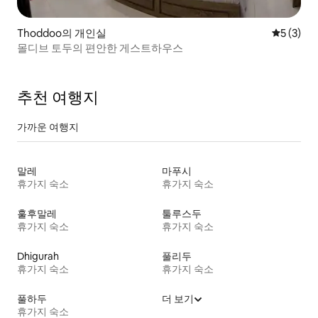
Thoddoo의 개인실
평점 5점(
5 (3)
몰디브 토두의 편안한 게스트하우스
추천 여행지
가까운 여행지
말레
마푸시
휴가지 숙소
휴가지 숙소
훌후말레
툴루스두
휴가지 숙소
휴가지 숙소
Dhigurah
풀리두
휴가지 숙소
휴가지 숙소
풀하두
더 보기
휴가지 숙소