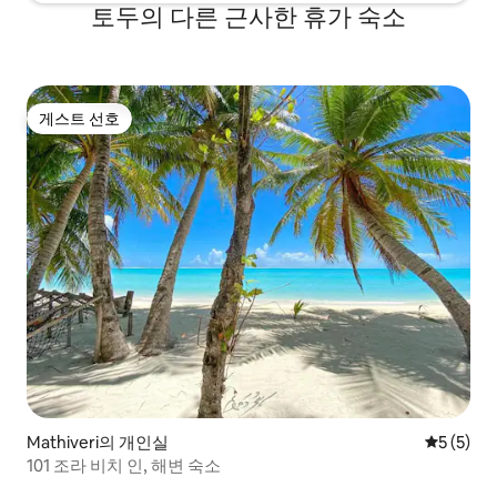
토두의 다른 근사한 휴가 숙소
게스트 선호
게스트 선호
Mathiveri의 개인실
평점 5점(
5 (5)
101 조라 비치 인, 해변 숙소