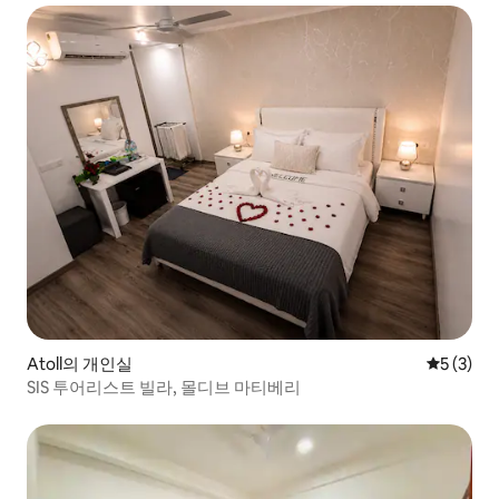
Atoll의 개인실
평점 5점(
5 (3)
SIS 투어리스트 빌라, 몰디브 마티베리