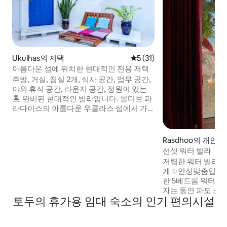
Ukulhas의 저택
평점 5점(5점 만점), 후기 31
5 (31)
아름다운 섬에 위치한 현대적인 전용 저택
주방, 거실, 침실 2개, 식사 공간, 업무 공간,
야외 휴식 공간, 라운지 공간, 정원이 있는
🏝 완비된 현대적인 빌라입니다. 몰디브 파
라다이스의 아름다운 우쿨라스 섬에서 가
족이나 친구와 잊지 못할 시간을🏝 보내세
요. 🏝빌라는 조용하고 안전한 거리에 있으
며, 해변까지 도보로 4분, 항구까지 도보로
Rasdhoo의 개인실
2분, 상점까지 도보로 1분 거리에 있습니다.
선셋 워터 빌라
신선한 생선을🏝 구하고, 만타 여행을 떠나
저렴한 워터 빌라 
고, 로맨틱한 모래톱 일몰을 즐기고, 다이빙
게 ✨안성맞춤입니다! 해변 바로 앞에
을 해보세요. 저희가 모든 액티비티를 준비
한 5베드룸 워터 ✨
해 드리겠습니다.
자는 동안 파도 소
토두의 휴가용 임대 숙소의 인기 편의시설
다리는 아름다운 
파티오에서 매일 감상하
는 아침 식사, 일일