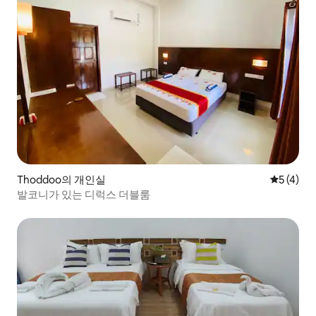
Thoddoo의 개인실
평점 5점(
5 (4)
발코니가 있는 디럭스 더블룸