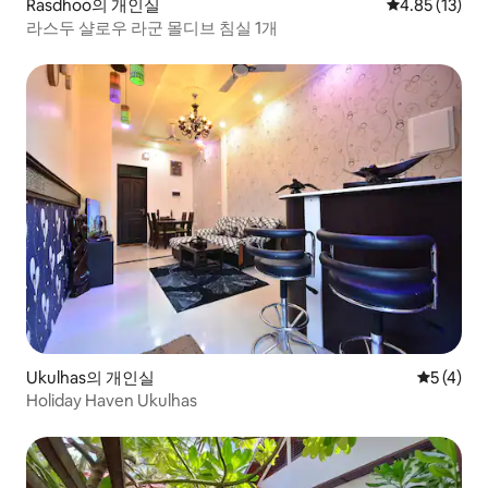
Rasdhoo의 개인실
평점 4.85점(5
4.85 (13)
라스두 샬로우 라군 몰디브 침실 1개
Ukulhas의 개인실
평점 5점(
5 (4)
Holiday Haven Ukulhas