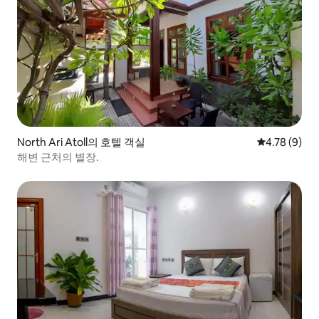
North Ari Atoll의 호텔 객실
평점 4.78점(
4.78 (9)
해변 근처의 별장.