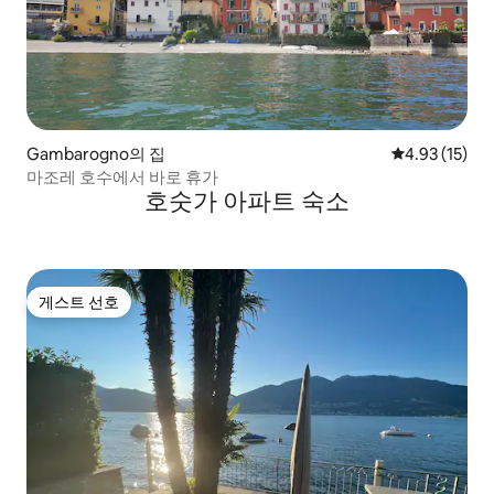
Gambarogno의 집
평점 4.93점(5
4.93 (15)
마조레 호수에서 바로 휴가
호숫가 아파트 숙소
게스트 선호
게스트 선호