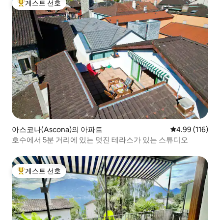
게스트 선호
상위 게스트 선호
아스코나(Ascona)의 아파트
평점 4.99점(5
4.99 (116)
호수에서 5분 거리에 있는 멋진 테라스가 있는 스튜디오
게스트 선호
상위 게스트 선호