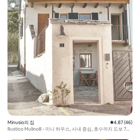
Minusio의 집
평점 4.87점(5
4.87 (46)
Rustico Mulino8 - 미니 하우스, 시내 중심, 호수까지 도보 7분,
새롭게 리모델링, 에어컨 완비