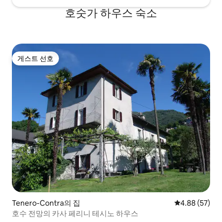
호숫가 하우스 숙소
게스트 선호
게스트 선호
Tenero-Contra의 집
평점 4.88점(5
4.88 (57)
호수 전망의 카사 페리니 테시노 하우스