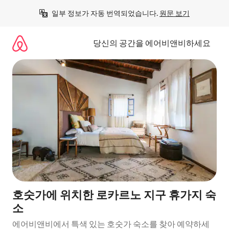
콘
일부 정보가 자동 번역되었습니다. 
원문 보기
텐
츠
로
당신의 공간을 에어비앤비하세요
바
로
가
기
호숫가에 위치한 로카르노 지구 휴가지 숙
소
에어비앤비에서 특색 있는 호숫가 숙소를 찾아 예약하세