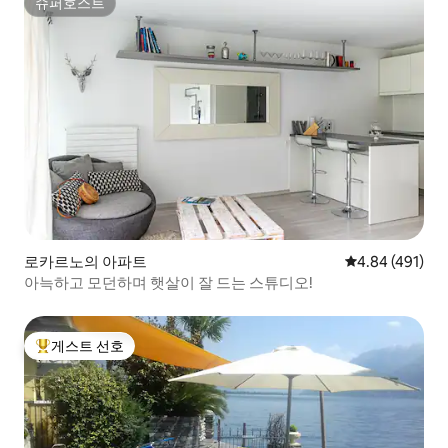
슈퍼호스트
슈퍼호스트
로카르노의 아파트
평점 4.84점(5점
4.84 (491)
아늑하고 모던하며 햇살이 잘 드는 스튜디오!
게스트 선호
상위 게스트 선호