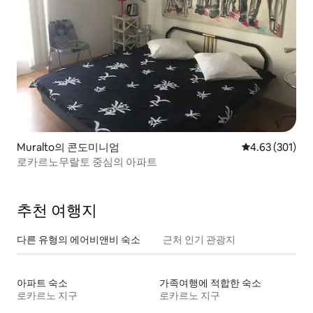
Muralto의 콘도미니엄
평점 4.63점(5점
4.63 (301)
로카르노무랄토 중심의 아파트
추천 여행지
다른 유형의 에어비앤비 숙소
근처 인기 관광지
아파트 숙소
가족여행에 적합한 숙소
로카르노 지구
로카르노 지구