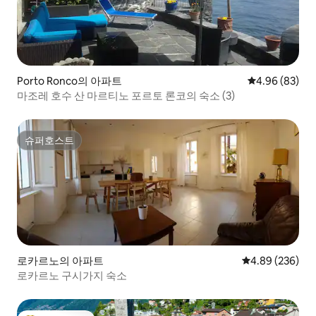
Porto Ronco의 아파트
평점 4.96점(5
4.96 (83)
마조레 호수 산 마르티노 포르토 론코의 숙소 (3)
슈퍼호스트
슈퍼호스트
로카르노의 아파트
평점 4.89점(5점
4.89 (236)
로카르노 구시가지 숙소