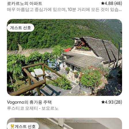
로카르노의 아파트
평점 4.88점(5
4.88 (48)
매우 아름답고 중심가에 있으며, 10분 거리에 모든 것이 있습
니다
게스트 선호
게스트 선호
Vogorno의 휴가용 주택
평점 4.93점(5
4.93 (28)
루스티코 모제티 - 보요르노
게스트 선호
상위 게스트 선호