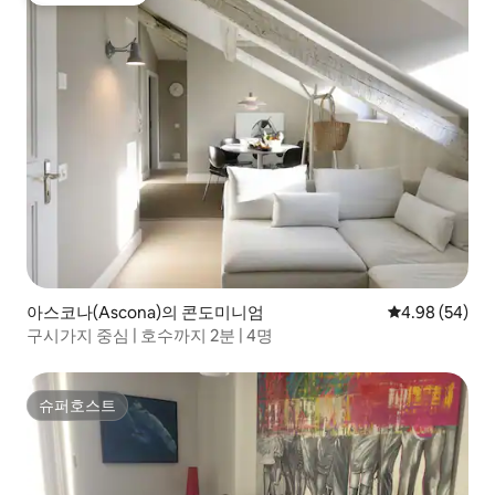
아스코나(Ascona)의 콘도미니엄
평점 4.98점(5
4.98 (54)
구시가지 중심 | 호수까지 2분 | 4명
슈퍼호스트
슈퍼호스트