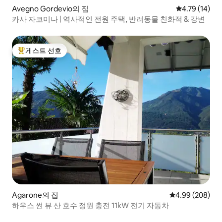
Avegno Gordevio의 집
평점 4.79점(5
4.79 (14)
카사 자코미나 | 역사적인 전원 주택, 반려동물 친화적 & 강변
게스트 선호
상위 게스트 선호
Agarone의 집
평점 4.99점(5점
4.99 (208)
하우스 썬 뷰 산 호수 정원 충전 11kW 전기 자동차