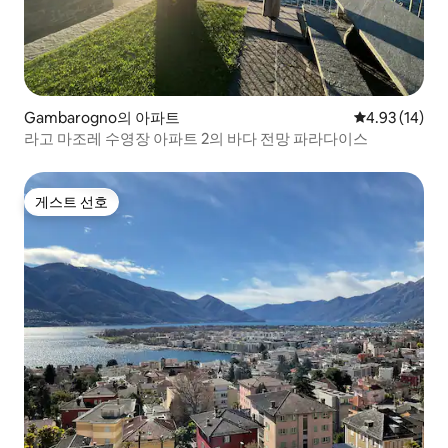
Gambarogno의 아파트
평점 4.93점(5
4.93 (14)
라고 마조레 수영장 아파트 2의 바다 전망 파라다이스
게스트 선호
게스트 선호