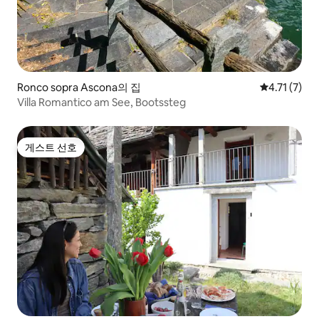
Ronco sopra Ascona의 집
평점 4.71점
4.71 (7)
Villa Romantico am See, Bootssteg
게스트 선호
게스트 선호