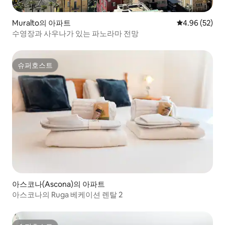
Muralto의 아파트
평점 4.96점(5
4.96 (52)
수영장과 사우나가 있는 파노라마 전망
슈퍼호스트
슈퍼호스트
아스코나(Ascona)의 아파트
아스코나의 Ruga 베케이션 렌탈 2