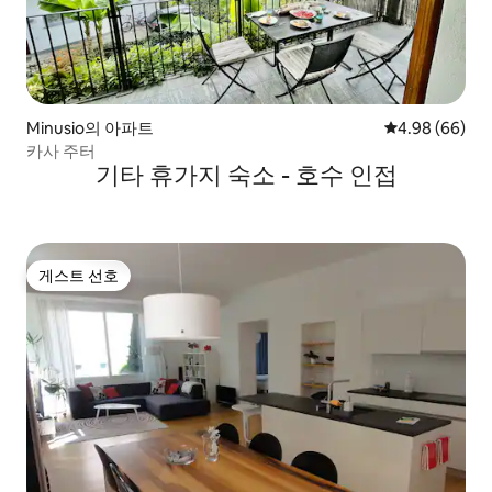
Minusio의 아파트
평점 4.98점(5
4.98 (66)
카사 주터
기타 휴가지 숙소 - 호수 인접
게스트 선호
게스트 선호