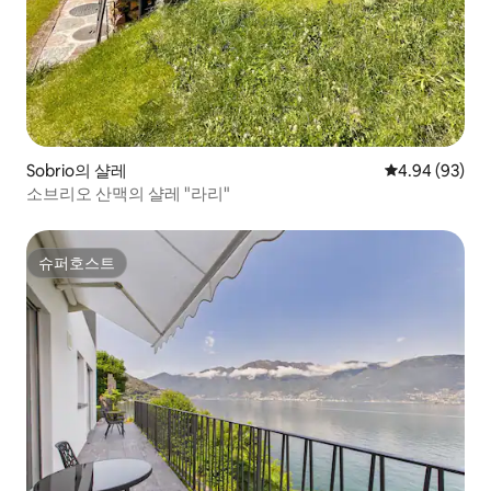
Sobrio의 샬레
평점 4.94점(5
4.94 (93)
소브리오 산맥의 샬레 "라리"
슈퍼호스트
슈퍼호스트