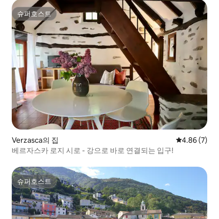
슈퍼호스트
슈퍼호스트
Verzasca의 집
평점 4.86점(
4.86 (7)
베르자스카 로지 시로 - 강으로 바로 연결되는 입구!
슈퍼호스트
슈퍼호스트