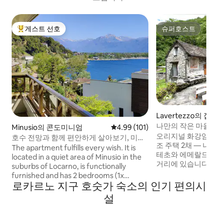
게스트 선호
슈퍼호스트
상위 게스트 선호
슈퍼호스트
Lavertezzo의 집
나만의 작은 마을:
Minusio의 콘도미니엄
평점 4.99점(5점 만점), 후기 101
4.99 (101)
개의 루스티코
오리지널 화강암 지붕
호수 전망과 함께 편안하게 살아보기, 미누
조 주택 2채 — 나
시오, 로카르노
The apartment fulfills every wish. It is
테초와 에메랄드빛
located in a quiet area of Minusio in the
거리에 있습니다. 여기에 다른 사람은 없습
suburbs of Locarno, is functionally
니다. 숙소 바로 뒤
furnished and has 2 bedrooms (1x
반대편에는 폭포가 
로카르노 지구 호숫가 숙소의 인기 편의시
double bed and 1x bunk bed) and a
귀뚜라미 소리 외에
spacious open plan living area with large
설
않습니다. 두 주택을 합친 면적: 300㎡, 총 5
terrace. There is also a well-equipped
개의 방(침실 3개 포
kitchen and a bathroom with shower.