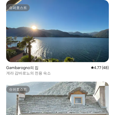
슈퍼호스트
슈퍼호스트
Gambarogno의 집
평점 4.77점(5
4.77 (48)
게라 감바로뇨의 전용 숙소
슈퍼호스트
슈퍼호스트