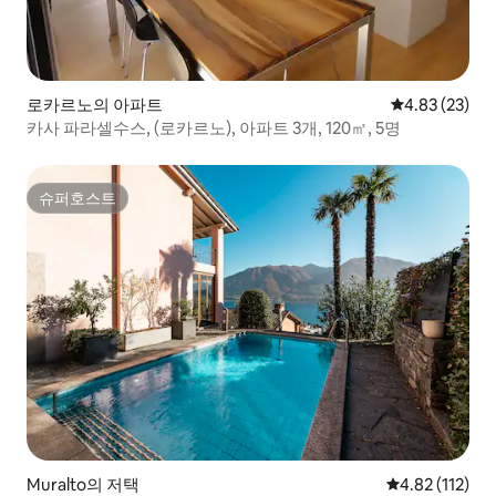
로카르노의 아파트
평점 4.83점(5
4.83 (23)
카사 파라셀수스, (로카르노), 아파트 3개, 120㎡, 5명
슈퍼호스트
슈퍼호스트
Muralto의 저택
평점 4.82점(5
4.82 (112)