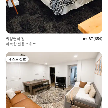
워싱턴의 집
평점 4.87점(5점
4.87 (654)
아늑한 전용 스위트
게스트 선호
게스트 선호