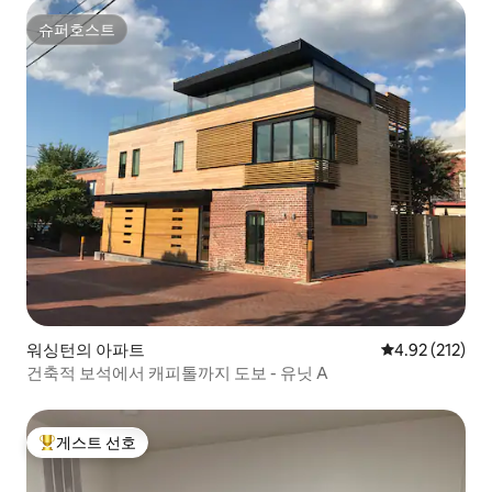
슈퍼호스트
슈퍼호스트
워싱턴의 아파트
평점 4.92점(5
4.92 (212)
건축적 보석에서 캐피톨까지 도보 - 유닛 A
게스트 선호
상위 게스트 선호