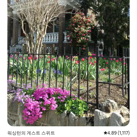
워싱턴의 게스트 스위트
평점 4.89점(5점 
4.89 (1,117)