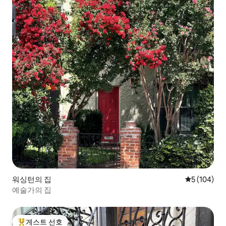
워싱턴의 집
평점 5점(5점
5 (104)
예술가의 집
게스트 선호