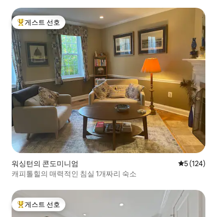
게스트 선호
상위 게스트 선호
워싱턴의 콘도미니엄
평점 5점(5점
5 (124)
캐피톨힐의 매력적인 침실 1개짜리 숙소
게스트 선호
상위 게스트 선호