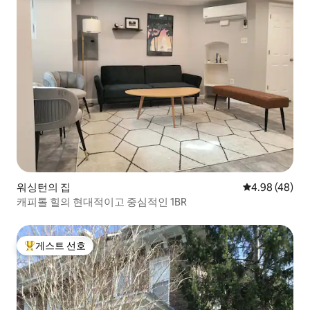
워싱턴의 집
평점 4.98점(5
4.98 (48)
캐피톨 힐의 현대적이고 중심적인 1BR
게스트 선호
상위 게스트 선호