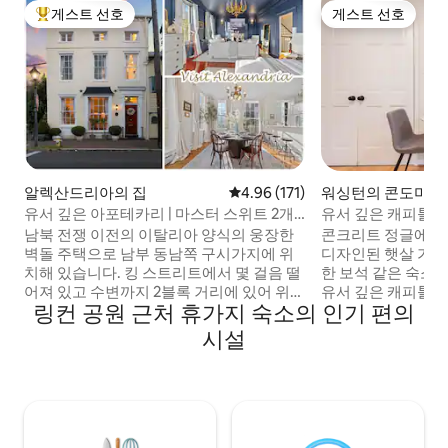
게스트 선호
게스트 선호
상위 게스트 선호
게스트 선호
알렉산드리아의 집
평점 4.96점(5점 만점), 후기 171
4.96 (171)
워싱턴의 콘도미니
유서 깊은 아포테카리 | 마스터 스위트 2개 |
유서 깊은 캐피톨 
올드타운
아파트
남북 전쟁 이전의 이탈리아 양식의 웅장한
콘크리트 정글에서
벽돌 주택으로 남부 동남쪽 구시가지에 위
디자인된 햇살 가득
치해 있습니다. 킹 스트리트에서 몇 걸음 떨
한 보석 같은 숙소
어져 있고 수변까지 2블록 거리에 있어 위치
유서 깊은 캐피톨 
링컨 공원 근처 휴가지 숙소의 인기 편의
는 타의 추종을 불허합니다! 1800년대에 지
타운하우스인 더 파
어진 이 3층 건물은 과거 약국으로 사용되었
마세요. 숙소 전체를 단독으로 사용하실 수
시설
습니다. 새로운 리노베이션은 진정한 환대
있습니다. 출장이나
와 역사와 매력의 진정한 감각을 갖춘 최고
니다. 아름다운 야
의 고급스러움과 독특한 건축물을 제공합
있어 밖에서 이메일
니다. 마스터 스위트 2개 스트리밍이 있는
수 있습니다. 미국 국회의사당, 내셔널 몰,
4K 65인치 TV 초고속 인터넷 업무 전용 공
이스턴 마켓, 스미
간 24시간 셀프 체크인 세탁기/건조기 요청
바와 레스토랑에서