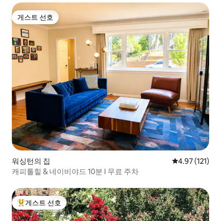
게스트 선호
게스트 선호
워싱턴의 집
평점 4.97점(5
4.97 (121)
캐피톨힐 & 네이비야드 10분 I 무료 주차
게스트 선호
상위 게스트 선호