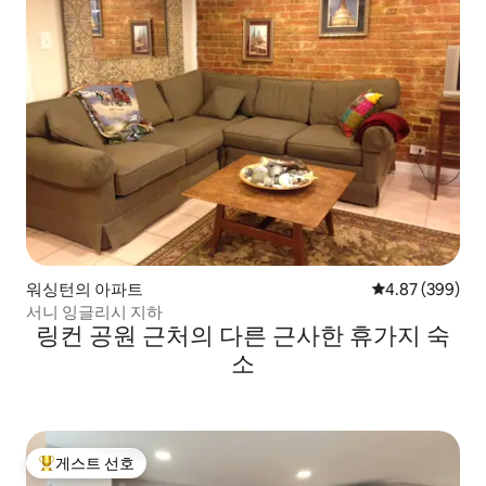
워싱턴의 아파트
평점 4.87점(5점
4.87 (399)
서니 잉글리시 지하
링컨 공원 근처의 다른 근사한 휴가지 숙
소
게스트 선호
상위 게스트 선호