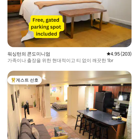
워싱턴의 콘도미니엄
평점 4.95점(5점
4.95 (203)
가족이나 출장을 위한 현대적이고 티 없이 깨끗한 1br
게스트 선호
상위 게스트 선호