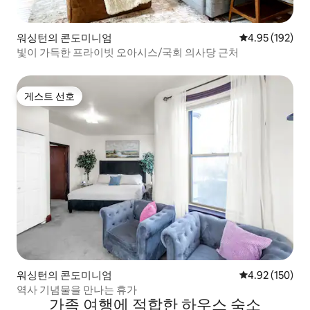
워싱턴의 콘도미니엄
평점 4.95점(5점
4.95 (192)
빛이 가득한 프라이빗 오아시스/국회 의사당 근처
게스트 선호
게스트 선호
워싱턴의 콘도미니엄
평점 4.92점(5점
4.92 (150)
역사 기념물을 만나는 휴가
가족 여행에 적합한 하우스 숙소