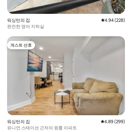
워싱턴의 집
평점 4.94점(5점
4.94 (228)
완전한 영어 지하실
게스트 선호
게스트 선호
워싱턴의 집
평점 4.89점(5점
4.89 (299)
유니언 스테이션 근처의 원룸 아파트