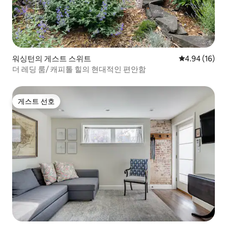
워싱턴의 게스트 스위트
평점 4.94점(5
4.94 (16)
더 레딩 룸/ 캐피톨 힐의 현대적인 편안함
게스트 선호
게스트 선호