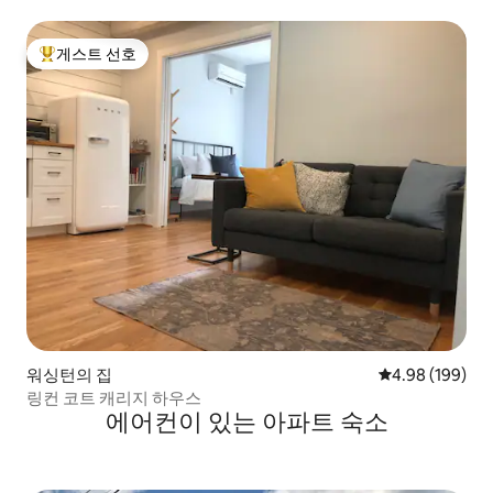
게스트 선호
상위 게스트 선호
워싱턴의 집
평점 4.98점(5점
4.98 (199)
링컨 코트 캐리지 하우스
에어컨이 있는 아파트 숙소