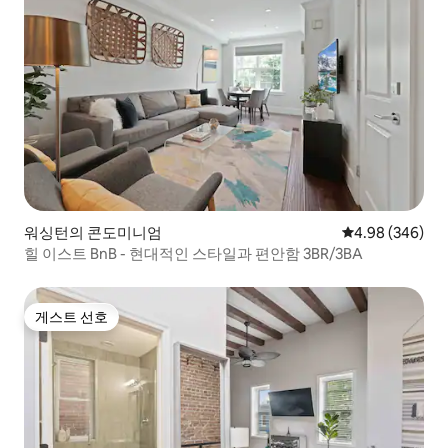
워싱턴의 콘도미니엄
평점 4.98점(5점
4.98 (346)
힐 이스트 BnB - 현대적인 스타일과 편안함 3BR/3BA
게스트 선호
게스트 선호