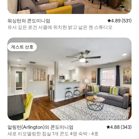
워싱턴의 콘도미니엄
평점 4.89점(5점
4.89 (531)
유서 깊은 로건 서클에 위치한 밝고 넓은 젠 스튜디오
게스트 선호
게스트 선호
알링턴(Arlington)의 콘도미니엄
평점 4.88점(5점
4.88 (343)
새로 리모델링한 침실 1개 콘도 4명 숙박 - 4호