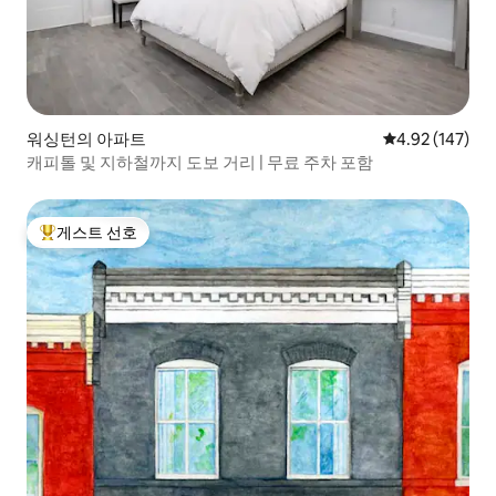
워싱턴의 아파트
평점 4.92점(5점
4.92 (147)
캐피톨 및 지하철까지 도보 거리 | 무료 주차 포함
게스트 선호
상위 게스트 선호