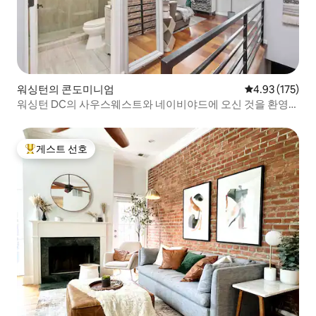
워싱턴의 콘도미니엄
평점 4.93점(5
4.93 (175)
워싱턴 DC의 사우스웨스트와 네이비야드에 오신 것을 환영합
니다!
게스트 선호
상위 게스트 선호