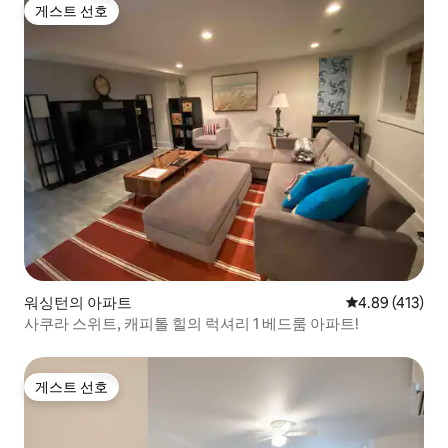
게스트 선호
게스트 선호
워싱턴의 아파트
평점 4.89점(5
4.89 (413)
사쿠라 스위트, 캐피톨 힐의 럭셔리 1 베드룸 아파트!
게스트 선호
게스트 선호