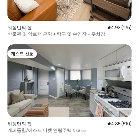
워싱턴의 집
평점 4.93점(5점
4.93 (176)
박물관 및 암트랙 근처 + 탁구 및 수영장 + 주차장
게스트 선호
게스트 선호
워싱턴의 집
평점 4.85점(5점
4.85 (510)
캐피톨힐/이스트 마켓 연립주택 아파트