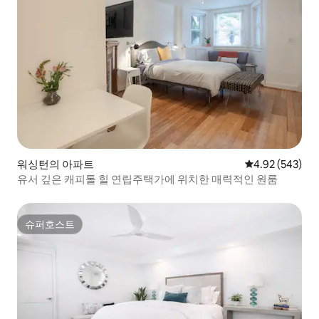
워싱턴의 아파트
평점 4.92점(5점
4.92 (543)
유서 깊은 캐피톨 힐 연립주택가에 위치한 매력적인 원룸
슈퍼호스트
슈퍼호스트