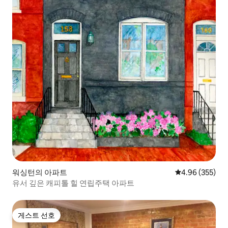
워싱턴의 아파트
평점 4.96점(5점
4.96 (355)
유서 깊은 캐피톨 힐 연립주택 아파트
게스트 선호
게스트 선호