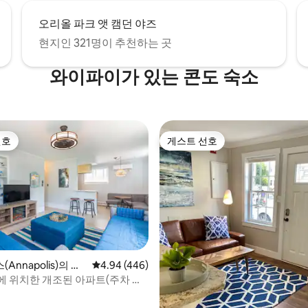
오리올 파크 앳 캠던 야즈
현지인 321명이 추천하는 곳
와이파이가 있는 콘도 숙소
선호
게스트 선호
선호
게스트 선호
후기 165개
Annapolis)의 콘
평점 4.94점(5점 만점), 후기 446개
4.94 (446)
에 위치한 개조된 아파트(주차 공