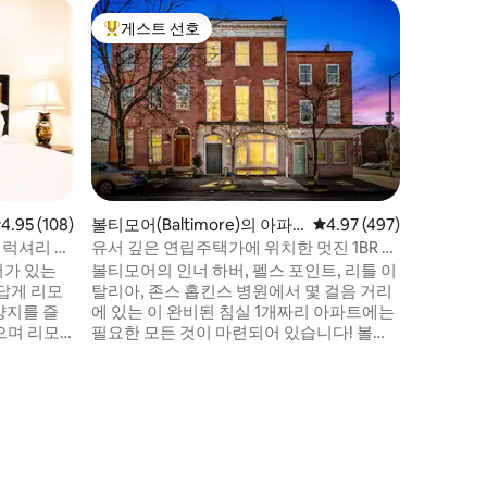
볼티모어(B
게스트 선호
게스트
상위 게스트 선호
상위 게
하우스
페드힐 파
실 2.5개
넓은 숙소
볼티모어 
소의 탁월
거예요! 
올스 & 
릴랜드 과
소, 포트
바, 파머스
점 4.95점(5점 만점), 후기 108개
4.95 (108)
볼티모어(Baltimore)의 아파
평점 4.97점(5점 만점), 
4.97 (497)
구, MA
트
 럭셔리 펠
유서 깊은 연립주택가에 위치한 멋진 1BR 아
보 거리에
파트, 주차 가능
어가 있는
볼티모어의 인너 하버, 펠스 포인트, 리틀 이
가족 및 
답게 리모
탈리아, 존스 홉킨스 병원에서 몇 걸음 거리
양지를 즐
에 있는 이 완비된 침실 1개짜리 아파트에는
으며 리모
필요한 모든 것이 마련되어 있습니다! 볼티
 펠스 포
모어의 유서 깊은 연립주택(1850년 지어짐)
 수면 공
내부에 위치한 현대적인 숙소로 높은 천장
무 공간, 1
과 바닥에서 천장까지 이어지는 아름다운
 TV, 그
창문이 특징입니다. 아파트에는 완비된 주
프론트까지
방, 욕실, 사무 공간이 있는 침실 1개, HD TV
 방해받지
와 소파 베드가 있는 거실, 세탁기/건조기가
 멀리 떨어
있습니다. 자전거도 이용하실 수 있습니다!