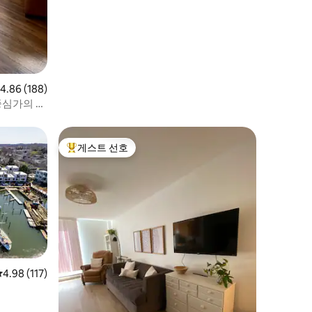
점 4.86점(5점 만점), 후기 188개
4.86 (188)
 중심가의 멋
게스트 선호
상위 게스트 선호
평점 4.98점(5점 만점), 후기 117개
4.98 (117)