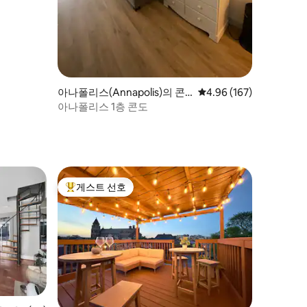
아나폴리스(Annapolis)의 콘
평점 4.96점(5점 만점), 
4.96 (167)
도미니엄
아나폴리스 1층 콘도
게스트 선호
상위 게스트 선호