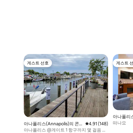
게스트 선호
게스트 
게스트 선호
게스트 
아나폴리스(
도미니엄
떠나요
아나폴리스(Annapolis)의 콘
평점 4.91점(5점 만점), 
4.91 (148)
도미니엄
아나폴리스 @게이트 1 항구까지 몇 걸음 거