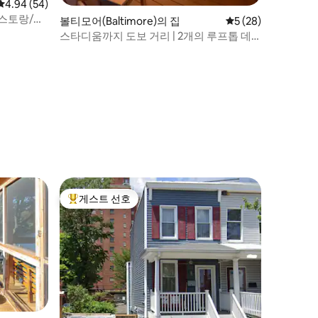
평점 4.94점(5점 만점), 후기 54개
4.94 (54)
레스토랑/도
볼티모어(Baltimore)의 집
평점 5점(5점 만점),
5 (28)
스타디움까지 도보 거리 | 2개의 루프톱 데
크 | 주차
게스트 선호
상위 게스트 선호