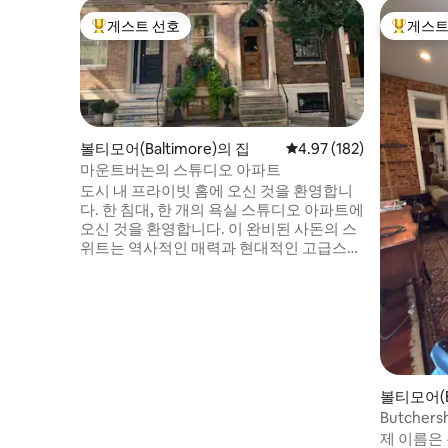
게스트 선호
게스트
상위 게스트 선호
상위 게
볼티모어(Baltimore)의 집
평점 4.97점(5점 만점), 
4.97 (182)
마운트버논의 스튜디오 아파트
도시 내 프라이빗 홈에 오신 것을 환영합니
다. 한 침대, 한 개의 욕실 스튜디오 아파트에
오신 것을 환영합니다. 이 완비된 사돈의 스
위트는 역사적인 매력과 현대적인 고급스러
움을 결합합니다. 4층 랜딩 도어의 싱글 도
어 뒤에는 풀사이즈 침대, 욕실, 간이 주방이
있는 나만의 전용 공간이 있습니다. 여행 가
방을 챙기시면 됩니다. 조리도구, 접시, 실이
많은 이불, 수건, 비누, 세제 등 필요한 모든
것이 준비되어 있습니다. 현장에서 세탁기/
건조기를 이용하실 수 있습니다. 공간은 매
볼티모어(B
우 개인적이고 조용합니다. 장기 체류 주택
트
Butchers
으로 사용하기에 이상적입니다. 스튜디오
공원 옆
아파트를 예약하면 단순한 숙소 이상의 혜
제 이름은