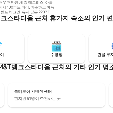
매우 편안한 새 킹 매트리스, 아름
져 있습니다!
서 100피트 거리, 따뜻하고 아늑
 셀프 체크인, 유서 깊은 2207 E
뱅크스타디움 근처 휴가지 숙소의 인기 
re St. 온라인에서 검색하세요. 900
12피트 천장, 완비된 주방/간이 주
차, 크림, Brita 정수기 물통, 50인
스트리밍, 무료 프라임 TV, 초고속 와
서라운드 사운드, 편안하고 깨끗한
크, 동양풍 러그, 책상이 있는 업
아름다운 욕실, 듀얼 샤워 헤드 및
용 완비 세탁실
이
수영장
건물 부지
M&T뱅크스타디움 근처의 기타 인기 명
볼티모어 컨벤션 센터
현지인 91명이 추천하는 곳