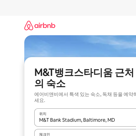
콘
텐
츠
로
바
로
가
기
M&T뱅크스타디움 근처
의 숙소
에어비앤비에서 특색 있는 숙소, 독채 등을 예약
세요.
위치
결과가 나오면 위·아래 화살표 키를 사용하거나 터치
체크인