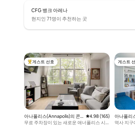
CFG 뱅크 아레나
현지인 71명이 추천하는 곳
게스트 선호
게스트 
상위 게스트 선호
게스트 
아나폴리스(Annapolis)의 콘
평점 4.98점(5점 만점), 
4.98 (165)
아나폴리스(
도미니엄
도미니엄
무료 주차장이 있는 새로운 애너폴리스 시
역사 지구
내 콘도
간 2개)