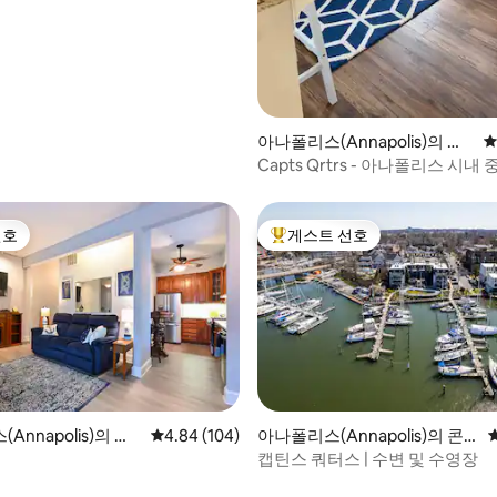
아나폴리스(Annapolis)의 콘
평
도미니엄
Capts Qrtrs - 아나폴리스 시내
진 위치!
선호
게스트 선호
선호
상위 게스트 선호
Annapolis)의 콘
평점 4.84점(5점 만점), 후기 104개
4.84 (104)
아나폴리스(Annapolis)의 콘
도미니엄
캡틴스 쿼터스 | 수변 및 수영장
후기 148개