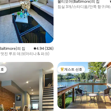
후기 126개
볼티모어(Baltimore)의 집
침실 3개/스타디움/안쪽 항구/
보 거리
ltimore)의 집
평점 4.94점(5점 만점), 후기 326개
4.94 (326)
 멋진 루프 데크(마리나 & 파크)
선호
게스트 선호
선호
상위 게스트 선호