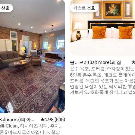
 선호
게스트 선호
스트 선호
게스트 선호
후기 182개
볼티모어(Baltimore)의 집
평
온수 욕조, 포커룸, 주차장이 있는
스 홈
6인용 온수 욕조, 레코드 플레이
포커룸, 독립형 욕조가 있는 아름
델링된 욕실이 있는 럭셔리한 휴
겨보세요. 호화롭게 장식되고 넓
델링된 타운하우스로 매우 안전한
인트의 한복판에 있습니다. 6인용
간. 초고속 1GB 와이파이, 전용 업
개의 거리 주차 허가, 65인치 스마트
altimore)의 아파
평점 4.98점(5점 만점), 후기 545개
4.98 (545)
리고 번잡한 펠스 포인트 워터
hill-Clean, 킹사이즈 침대, 주차,
단 3블록(도보 3분) 거리입니다.
 존 S 마르시글리아입니다. 항상
않고 잠을 잘 수 있을 만큼 충분히