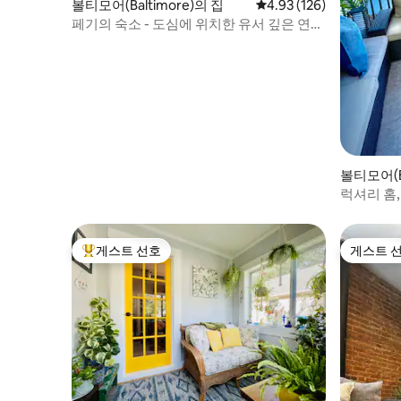
볼티모어(Baltimore)의 집
평점 4.93점(5점 만점), 
4.93 (126)
페기의 숙소 - 도심에 위치한 유서 깊은 연립
주택
볼티모어(Ba
럭셔리 홈,
게스트 선호
게스트 
상위 게스트 선호
게스트 