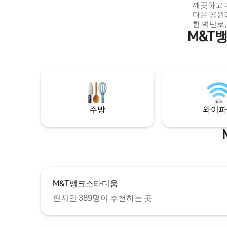
택을 누리실 수 있습니다. 모든 게스트는 숙
깨끗하고 
소 1층 전체를 즐길 수 있습니다. 편안하게
다운 공원에
책을 읽거나 휴대용 기기로 와이파이 네트
한 벽난로,
M&T
워크에 액세스하세요. 위치: 볼티모어의 유
Baltimo
서 깊은 마운트 버논 동네에 위치한 캘버트
평방피트, 
게스트 하우스는 빅토리아 시대의 매력, 현
방, 커피, 
대적인 우아함, 볼티모어 시내의 편리함을
치 TV, 
독특한 조화를 이루고 있습니다. 캘버트 게
이파이, 
스트 하우스는 레스토랑, 극장, 박물관, 교향
가구, 앤티
악당, 나이트라이프 등 역사적인 마운트 버
무 공간, 
논의 모든 시설에서 단 몇 걸음 거리에 있습
시트, 전
주방
와이파
니다. 교통편: 중심가에 위치한 칼버트 게스
트하우스는 다른 지역과 다른 지역을 둘러
보기에 이상적인 허브이기도 합니다. 도보
로 MARC, Amtrak, Lightrail, 무료 참 시티
서큘레이터 (charmcitycirculator.com) 와
Johns Hopkins 셔틀을 이용할 수 있습니다.
코너에 Zipcar 스테이션이 있고, 몇 블록 안
에 두 개 더 있습니다. 인터스테이트 83은 집
M&T뱅크스타디움
에서 불과 4블록 거리에 있습니다.
현지인 389명이 추천하는 곳