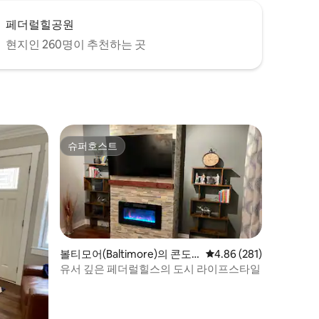
페더럴힐공원
현지인 260명이 추천하는 곳
슈퍼호스트
슈퍼호스트
볼티모어(Baltimore)의 콘도
평점 4.86점(5점 만점), 
4.86 (281)
미니엄
유서 깊은 페더럴힐스의 도시 라이프스타일