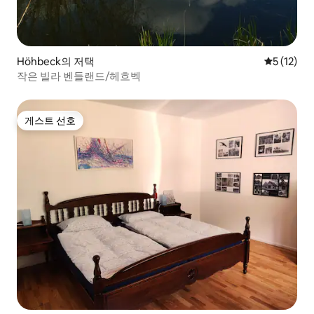
Höhbeck의 저택
평점 5점(5
5 (12)
작은 빌라 벤들랜드/헤흐벡
게스트 선호
게스트 선호