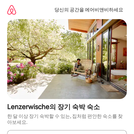
콘
텐
당신의 공간을 에어비앤비하세요
츠
로
바
로
가
기
Lenzerwische의 장기 숙박 숙소
한 달 이상 장기 숙박할 수 있는, 집처럼 편안한 숙소를 찾
아보세요.