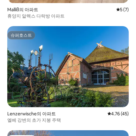
Malliß의 아파트
평점 5점(
5 (7)
휴양지 알렉스 다락방 아파트
슈퍼호스트
슈퍼호스트
Lenzerwische의 아파트
평점 4.76점(5
4.76 (45)
엘베 강변의 초가 지붕 주택