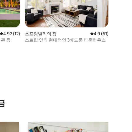
평점 4.92점(5점 만점), 후기 12개
4.92 (12)
스프링밸리의 집
평점 4.9점(5점 만점),
4.9 (61)
화관 등
스트립 옆의 현대적인 3베드룸 타운하우스
금