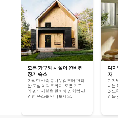
모든 가구와 시설이 완비된
디지
장기 숙소
자
한적한 산속 통나무집부터 편리
디지털
한 도심 아파트까지, 모든 가구
니는 
와 편의시설을 완비해 집처럼 편
있도록
안한 숙소를 만나보세요.
간을 