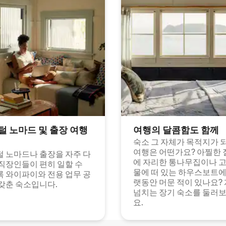
털 노마드 및 출장 여행
여행의 달콤함도 함께
숙소 그 자체가 목적지가 
여행은 어떤가요? 아찔한 
 노마드나 출장을 자주 다
에 자리한 통나무집이나 
직장인들이 편히 일할 수
물에 떠 있는 하우스보트에
 와이파이와 전용 업무 공
랫동안 머문 적이 있나요?
갖춘 숙소입니다.
넘치는 장기 숙소를 둘러
요.