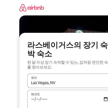
콘
텐
츠
로
바
로
가
기
라스베이거스의 장기 숙
박 숙소
한 달 이상 장기 숙박할 수 있는, 집처럼 편안한 
를 찾아보세요.
위치
결과가 나오면 위·아래 화살표 키를 사용하거나 터치
체크인