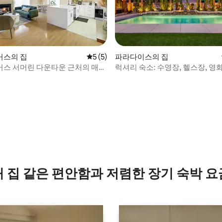
거스의 집
평점 5점(5점 만점), 후기 5개
5 (5)
파라다이스의 집
스 서머린 다운타운 근처의 매력
럭셔리 숙소: 수영장, 헬스장, 영
드룸 휴양지
 후기 10개
내 집 같은 편안함과 저렴한 장기 숙박 요