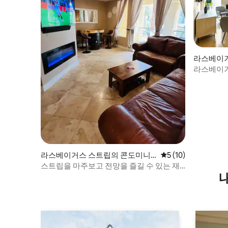
라스베이
라스베이거
적인 3베
라스베이거스 스트립의 콘도미니
평점 5점(5점 만점),
5 (10)
엄
스트립을 마주보고 전망을 즐길 수 있는 재
미있는 라스베이거스 콘도