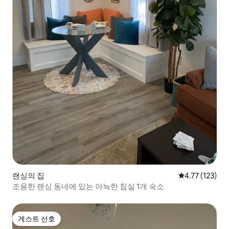
랜싱의 집
평점 4.77점(5
4.77 (123)
조용한 랜싱 동네에 있는 아늑한 침실 1개 숙소
게스트 선호
게스트 선호