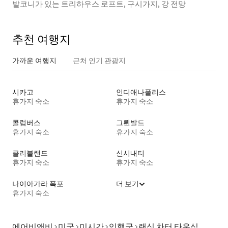
발코니가 있는 트리하우스 로프트, 구시가지, 강 전망
추천 여행지
가까운 여행지
근처 인기 관광지
시카고
인디애나폴리스
휴가지 숙소
휴가지 숙소
콜럼버스
그륀발드
휴가지 숙소
휴가지 숙소
클리블랜드
신시내티
휴가지 숙소
휴가지 숙소
나이아가라 폭포
더 보기
휴가지 숙소
에어비앤비
미국
미시간
잉햄군
랜싱 차터 타운십