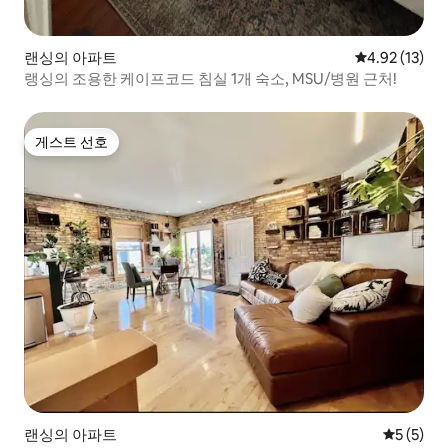
랜싱의 아파트
평점 4.92점(5
4.92 (13)
랭싱의 조용한 케이프코드 침실 1개 숙소, MSU/병원 근처!
게스트 선호
게스트 선호
랜싱의 아파트
평점 5점(
5 (5)