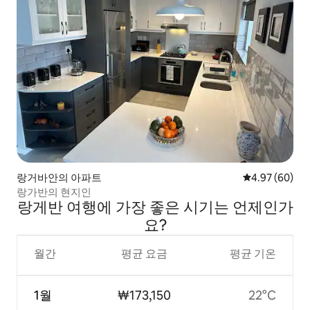
랑거바안의 아파트
평점 4.97점(5
4.97 (60)
랑가반의 현지인
랑게반 여행에 가장 좋은 시기는 언제인가
요?
월간
평균 요금
평균 기온
1월
₩173,150
22°C