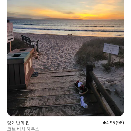
랑게반의 집
평점 4.95점(5
4.95 (98)
코브 비치 하우스