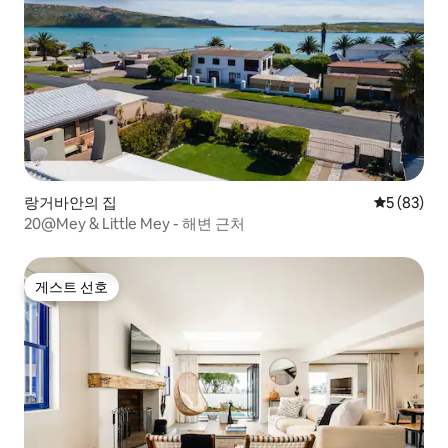
랑거바안의 집
평점 5점(5
5 (83)
20@Mey & Little Mey - 해변 근처
게스트 선호
게스트 선호