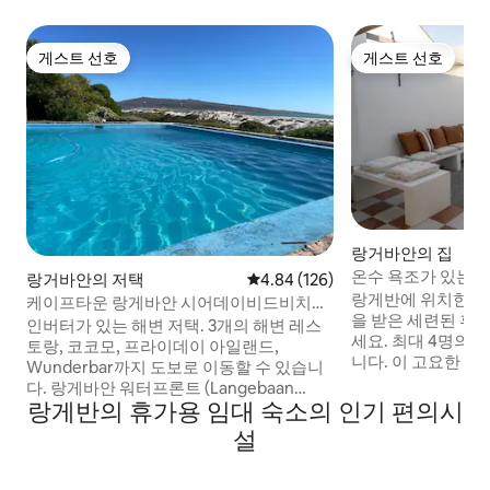
게스트 선호
게스트 선호
게스트 선호
게스트 선호
랑거바안의 집
온수 욕조가 있는 
랑거바안의 저택
평점 4.84점(5점 만점), 후기 126
4.84 (126)
랑게반에 위치한 
케이프타운 랑게바안 시어데이비드비치프
을 받은 세련된 휴양지
런트
인버터가 있는 해변 저택. 3개의 해변 레스
세요. 최대 4명의 
토랑, 코코모, 프라이데이 아일랜드,
니다. 이 고요한 숙
Wunderbar까지 도보로 이동할 수 있습니
계되었으며, 전용 온
다. 랑게바안 워터프론트 (Langebaan
뜰의 아늑한 화덕,
랑게반의 휴가용 임대 숙소의 인기 편의시
Waterfront) 해변에 반려동물 친화적 & 인
고 있습니다. 평화
피니티/파티형 수영장. 선데크 전망, 남동부
설
벽한 이 세련된 숙소
의 바람으로부터 보호되는 브라이/바비큐
심한 주의를 기울였
공간, 케이프 스포츠 센터에서 가까운 카이
인 편의시설을 결합