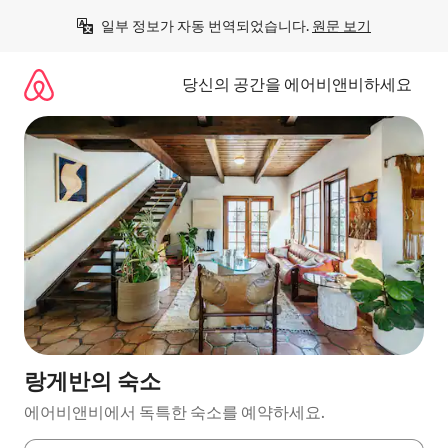
콘
일부 정보가 자동 번역되었습니다. 
원문 보기
텐
츠
로
당신의 공간을 에어비앤비하세요
바
로
가
기
랑게반의 숙소
에어비앤비에서 독특한 숙소를 예약하세요.