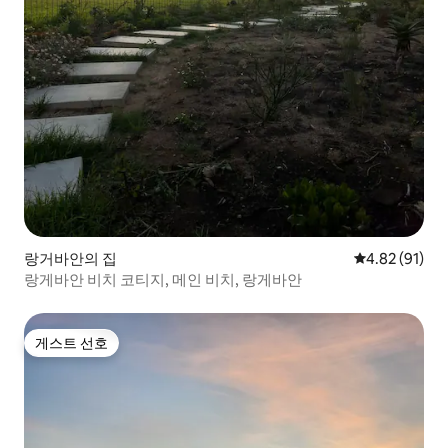
랑거바안의 집
평점 4.82점(5
4.82 (91)
랑게바안 비치 코티지, 메인 비치, 랑게바안
게스트 선호
게스트 선호