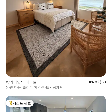
랑거바안의 아파트
평점 4.82점(5
4.82 (17)
와인 다운 홀리데이 아파트 - 랑게반
게스트 선호
상위 게스트 선호