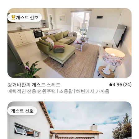
게스트 선호
상위 게스트 선호
랑거바안의 게스트 스위트
평점 4.96점(5
4.96 (24)
매력적인 전용 전원주택 | 조용함 | 해변에서 가까움
게스트 선호
게스트 선호