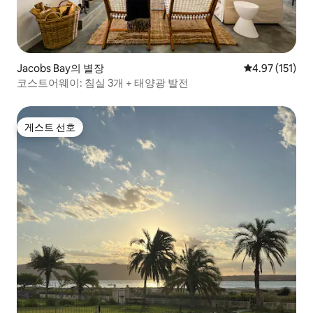
Jacobs Bay의 별장
평점 4.97점(5
4.97 (151)
코스트어웨이: 침실 3개 + 태양광 발전
게스트 선호
게스트 선호