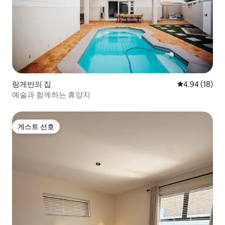
랑게반의 집
평점 4.94점(5
4.94 (18)
예술과 함께하는 휴양지
게스트 선호
게스트 선호