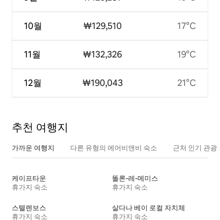
10월
₩129,510
17°C
11월
₩132,326
19°C
12월
₩190,043
21°C
추천 여행지
가까운 여행지
다른 유형의 에어비앤비 숙소
근처 인기 관광
케이프타운
똘론-레-메미스
휴가지 숙소
휴가지 숙소
스텔렌보스
살다나 베이 로컬 자치체
휴가지 숙소
휴가지 숙소