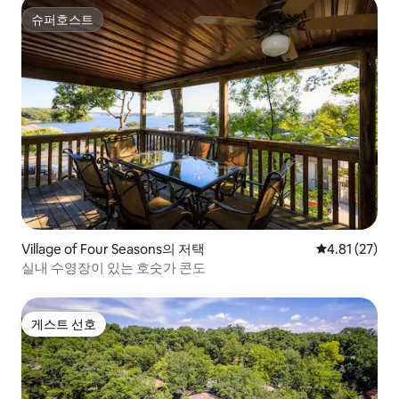
슈퍼호스트
슈퍼호스트
Village of Four Seasons의 저택
평점 4.81점(5
4.81 (27)
실내 수영장이 있는 호숫가 콘도
게스트 선호
게스트 선호