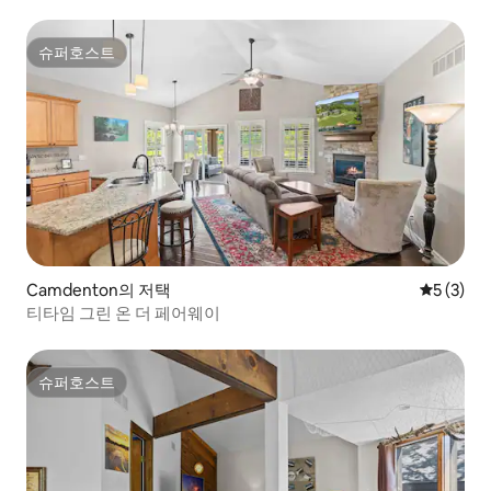
슈퍼호스트
슈퍼호스트
Camdenton의 저택
평점 5점(
5 (3)
티타임 그린 온 더 페어웨이
슈퍼호스트
슈퍼호스트