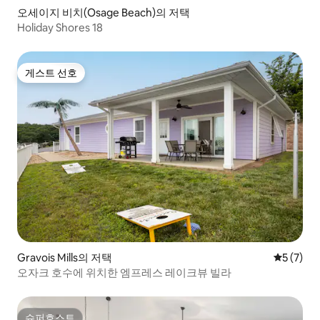
오세이지 비치(Osage Beach)의 저택
Holiday Shores 18
게스트 선호
게스트 선호
Gravois Mills의 저택
평점 5점(
5 (7)
오자크 호수에 위치한 엠프레스 레이크뷰 빌라
슈퍼호스트