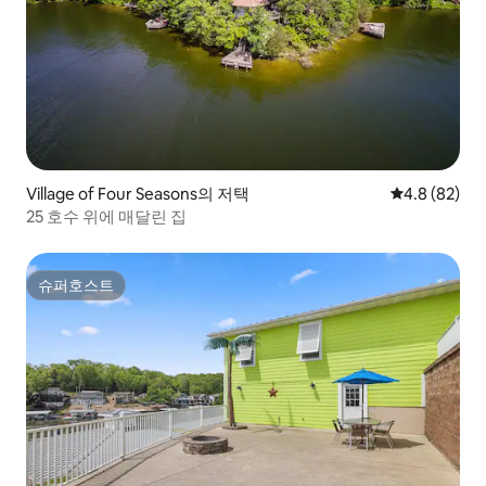
Village of Four Seasons의 저택
평점 4.8점(5
4.8 (82)
25 호수 위에 매달린 집
슈퍼호스트
슈퍼호스트