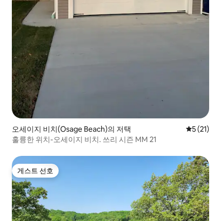
오세이지 비치(Osage Beach)의 저택
평점 5점(5
5 (21)
훌륭한 위치-오세이지 비치. 쓰리 시즌 MM 21
게스트 선호
게스트 선호