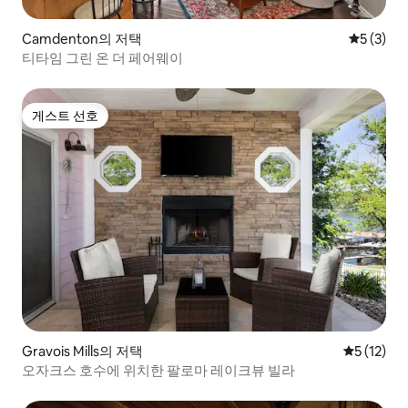
Camdenton의 저택
평점 5점(
5 (3)
티타임 그린 온 더 페어웨이
게스트 선호
게스트 선호
Gravois Mills의 저택
평점 5점(5
5 (12)
오자크스 호수에 위치한 팔로마 레이크뷰 빌라