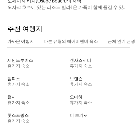
오세이지 비치(Osage Beach)의 저택
오자크 호수에 있는 리조트 빌라! 온 가족이 함께 즐길 수 있는
곳
추천 여행지
가까운 여행지
다른 유형의 에어비앤비 숙소
근처 인기 관광
세인트루이스
캔자스시티
휴가지 숙소
휴가지 숙소
멤피스
브랜슨
휴가지 숙소
휴가지 숙소
털사
오마하
휴가지 숙소
휴가지 숙소
핫스프링스
더 보기
휴가지 숙소