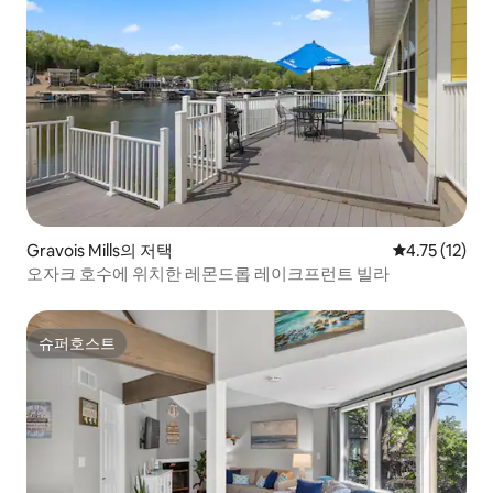
Gravois Mills의 저택
평점 4.75점(
4.75 (12)
오자크 호수에 위치한 레몬드롭 레이크프런트 빌라
슈퍼호스트
슈퍼호스트