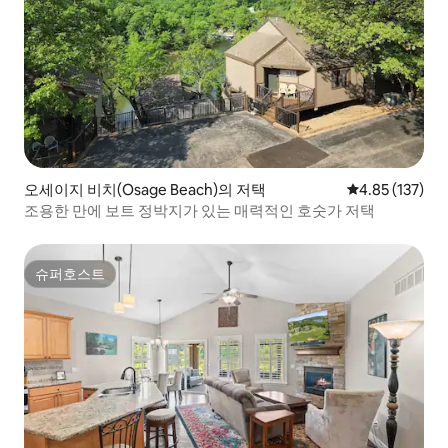
오세이지 비치(Osage Beach)의 저택
평점 4.85점(5
4.85 (137)
조용한 만에 보트 정박지가 있는 매력적인 호숫가 저택
슈퍼호스트
슈퍼호스트