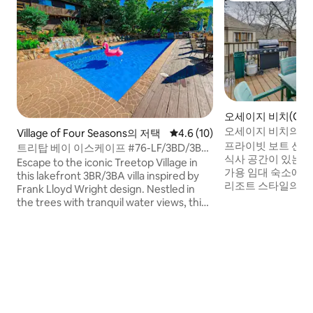
오세이지 비치(Osag
택
오세이지 비치의 반
Village of Four Seasons의 저택
평점 4.6점(5점 만점), 후기 10
4.6 (10)
가 휴양지
프라이빗 보트 선착장
트리탑 베이 이스케이프 #76-LF/3BD/3BA/
식사 공간이 있는 데크 이 오세이지 
수영장-6PP
Escape to the iconic Treetop Village in
가용 임대 숙소에
this lakefront 3BR/3BA villa inspired by
리조트 스타일의 
Frank Lloyd Wright design. Nestled in
가족 여행이나 단체
the trees with tranquil water views, this
가 저택에서는 일
historic home features original decor
시간을 보낼 수 있
and flooring, open living/dining, and a
에서 신나게 노는 
stocked kitchen. Enjoy 2 seasonal
영장 옆에서 휴식을
outdoor pools (May-Sept), indoor
휴식을 취하세요. 
aquatic center, fishing dock, community
큐를 즐기고 칵테일
grill. Docks and PVC parking available to
을 감상하는 것이 
rent for an additional fee with advanced
만 확정하시면 됩니
reservations. Pet-friendly with approval