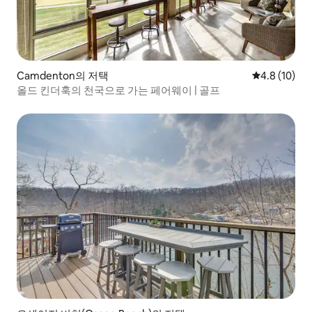
Camdenton의 저택
평점 4.8점(5
4.8 (10)
올드 킨더훅의 천국으로 가는 페어웨이 | 골프