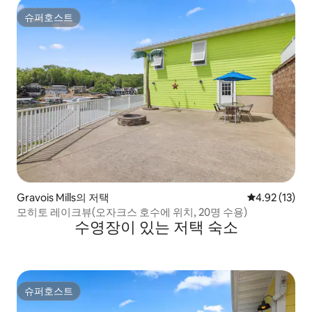
슈퍼호스트
슈퍼호스트
Gravois Mills의 저택
평점 4.92점(5
4.92 (13)
모히토 레이크뷰(오자크스 호수에 위치, 20명 수용)
수영장이 있는 저택 숙소
슈퍼호스트
슈퍼호스트