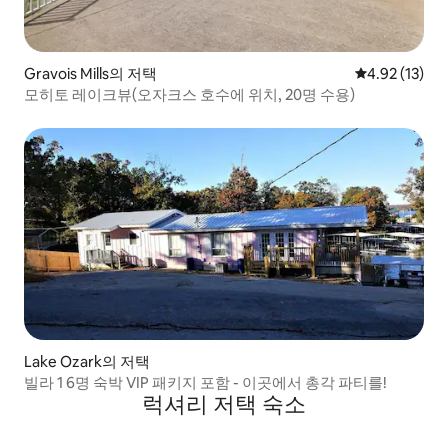
Gravois Mills의 저택
평점 4.92점(5
4.92 (13)
모히토 레이크뷰(오자크스 호수에 위치, 20명 수용)
Lake Ozark의 저택
빌라 1 6명 숙박 VIP 패키지 포함 - 이곳에서 총각 파티를!
럭셔리 저택 숙소