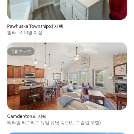
Pawhuska Township의 저택
빌라 #4 10명 이상
슈퍼호스트
슈퍼호스트
Camdenton의 저택
티타임 리트리트 듀얼 유닛 숙소(보트 슬립 포함)