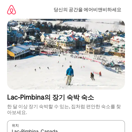
콘
텐
당신의 공간을 에어비앤비하세요
츠
로
바
로
가
기
Lac-Pimbina의 장기 숙박 숙소
한 달 이상 장기 숙박할 수 있는, 집처럼 편안한 숙소를 찾
아보세요.
위치
결과가 나오면 위·아래 화살표 키를 사용하거나 터치 또는 스와이프