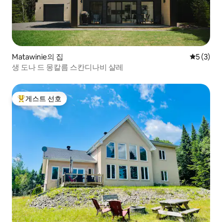
Matawinie의 집
평점 5점(
5 (3)
생 도나 드 몽칼름 스칸디나비 샬레
게스트 선호
상위 게스트 선호