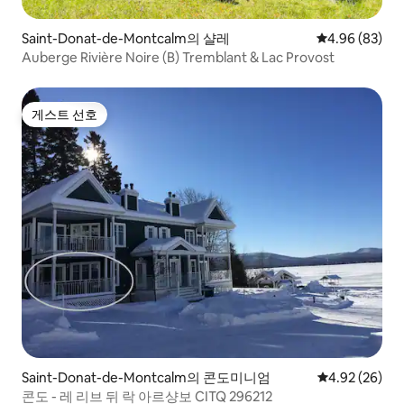
Saint-Donat-de-Montcalm의 샬레
평점 4.96점(5
4.96 (83)
Auberge Rivière Noire (B) Tremblant & Lac Provost
게스트 선호
게스트 선호
Saint-Donat-de-Montcalm의 콘도미니엄
평점 4.92점(5
4.92 (26)
콘도 - 레 리브 뒤 락 아르샹보 CITQ 296212