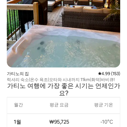
가티노의 집
평점 4.99점(5점
4.99 (153)
럭셔리 숙소|온수 욕조|오타와 시내까지 11km|화덕|바비큐!
가티노 여행에 가장 좋은 시기는 언제인가
요?
월간
평균 요금
평균 기온
1월
₩95,725
-10°C