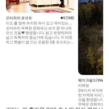
오타와의 로프트
평점 5점(5점 만점), 후기 148
5 (148)
리도 홀 옆에 위치한 유서 깊고 재미있는 뉴
에든버러 로프트
오타와의 독특한 문화유산 보석 중 하나에
오신 것을❤️ 환영합니다. 밝고 로맨틱하며
넓고 독특하며 중심가에 있습니다. 이 따뜻
하고 햇볕이 잘 드는 조용한 2층 로프트는
1860년대 시내 근처의 유서 깊은 마차 저택
에 위치해 있습니다. 현대적인 편의시설로
아름답게 리모델링한 1600평방피트의 개
방형 로프트로 다양한 좌석, 엔터테인먼트
및 업무 공간이 있습니다. 예술 작품과 전용
옥상 테라스가 있는 리도 홀 옆에 전용 출입
구가 있습니다. 놀라운 커피 & 샌드위치 가
게에서 몇 걸음 거리에 있습니다. 밤새 노상
웨이크필드(Wakefi
주차가 편리합니다.
장
리베랑
2에이커 부지에 위
한 지역에 자리 잡
것을 환영합니다. 2
주택은 전체적으로
까지 이어지는 창문