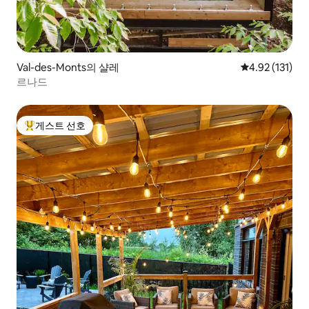
Val-des-Monts의 샬레
평점 4.92점(5
4.92 (131)
르나드
게스트 선호
상위 게스트 선호