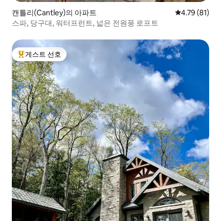
캔틀리(Cantley)의 아파트
평점 4.79점(5
4.79 (81)
스파, 당구대, 워터프런트, 넓은 전원풍 로프트
게스트 선호
상위 게스트 선호