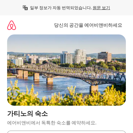
콘
일부 정보가 자동 번역되었습니다. 
원문 보기
텐
츠
로
당신의 공간을 에어비앤비하세요
바
로
가
기
가티노의 숙소
에어비앤비에서 독특한 숙소를 예약하세요.