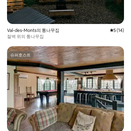
Val-des-Monts의 통나무집
평점 5점(5
5 (14)
절벽 위의 통나무집
슈퍼호스트
슈퍼호스트