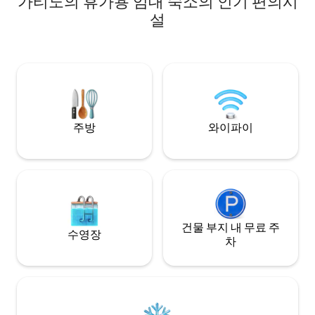
가티노의 휴가용 임대 숙소의 인기 편의시
이루도록 신중하게 설
설
속에서 편안한 휴
요. 할 수 있는 활동이 많습니다. 부두에서
수영, 카누/카약, 낚
가티노 공원, 노르딕
니다. (CITQ#304057. 모든 판매세와 소득
세를 주/연방 정부에
주방
와이파이
건물 부지 내 무료 주
수영장
차