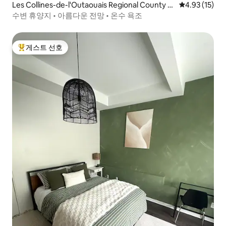
Les Collines-de-l'Outaouais Regional County M
평점 4.93점(5
4.93 (15)
unicipality의 집
수변 휴양지 • 아름다운 전망 • 온수 욕조
게스트 선호
상위 게스트 선호