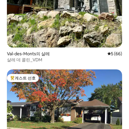
Val-des-Monts의 샬레
평점 5점(5
5 (66)
샬레 데 콜린_VDM
게스트 선호
상위 게스트 선호