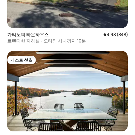
가티노의 타운하우스
평점 4.98점(5점
4.98 (348)
트렌디한 지하실 - 오타와 시내까지 10분
게스트 선호
게스트 선호