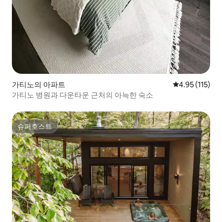
가티노의 아파트
평점 4.95점(5
4.95 (115)
가티노 병원과 다운타운 근처의 아늑한 숙소
슈퍼호스트
슈퍼호스트