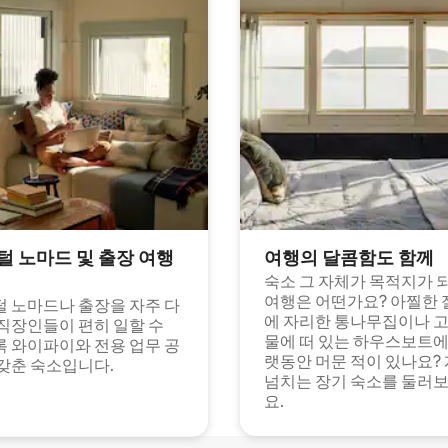
털 노마드 및 출장 여행
여행의 달콤함도 함께
숙소 그 자체가 목적지가 
여행은 어떤가요? 아찔한 
 노마드나 출장을 자주 다
에 자리한 통나무집이나 
직장인들이 편히 일할 수
물에 떠 있는 하우스보트에
 와이파이와 전용 업무 공
랫동안 머문 적이 있나요?
갖춘 숙소입니다.
넘치는 장기 숙소를 둘러
요.