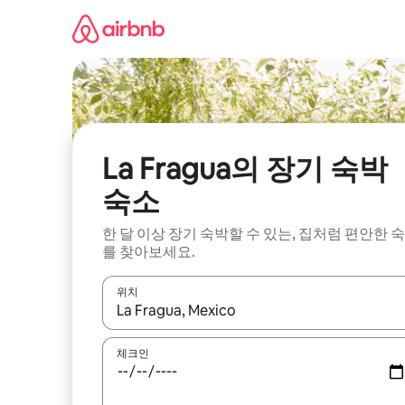
콘
텐
츠
로
바
로
가
기
La Fragua의 장기 숙박
숙소
한 달 이상 장기 숙박할 수 있는, 집처럼 편안한 
를 찾아보세요.
위치
결과가 나오면 위·아래 화살표 키를 사용하거나 터치
체크인