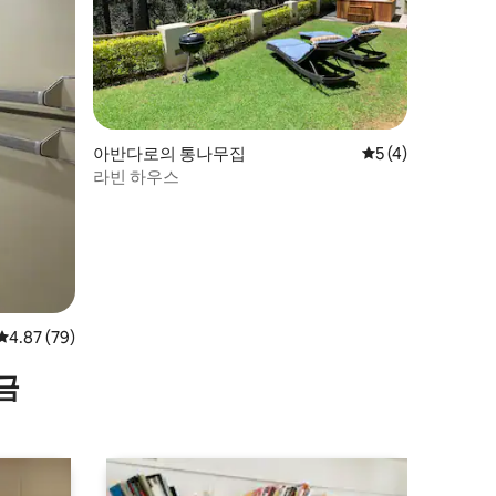
아반다로의 통나무집
평점 5점(5점 만점)
5 (4)
라빈 하우스
평점 4.87점(5점 만점), 후기 79개
4.87 (79)
금