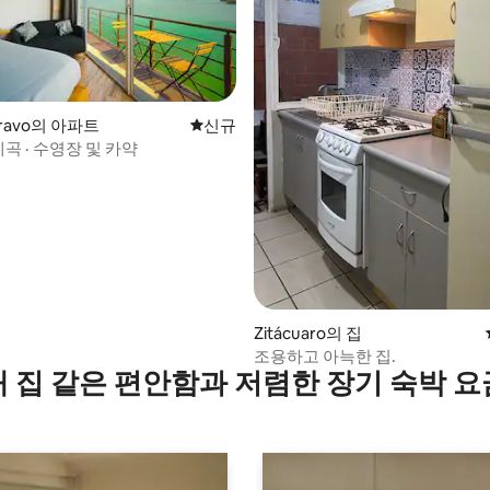
 Bravo의 아파트
신규 숙소
신규
계곡 · 수영장 및 카약
 후기 11개
Zitácuaro의 집
조용하고 아늑한 집.
내 집 같은 편안함과 저렴한 장기 숙박 요