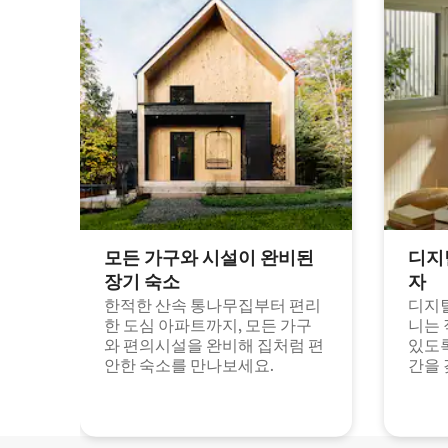
모든 가구와 시설이 완비된
디지
장기 숙소
자
한적한 산속 통나무집부터 편리
디지털
한 도심 아파트까지, 모든 가구
니는 
와 편의시설을 완비해 집처럼 편
있도록
안한 숙소를 만나보세요.
간을 