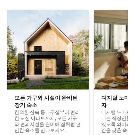
모든 가구와 시설이 완비된
디지털 노마드
장기 숙소
자
한적한 산속 통나무집부터 편리
디지털 노마드나
한 도심 아파트까지, 모든 가구
니는 직장인들이
와 편의시설을 완비해 집처럼 편
있도록 와이파이
안한 숙소를 만나보세요.
간을 갖춘 숙소