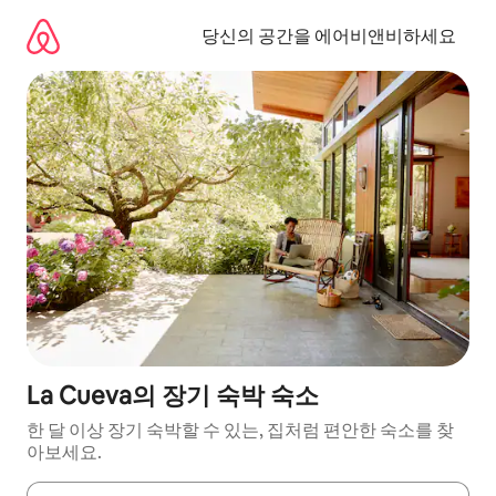
콘
텐
당신의 공간을 에어비앤비하세요
츠
로
바
로
가
기
La Cueva의 장기 숙박 숙소
한 달 이상 장기 숙박할 수 있는, 집처럼 편안한 숙소를 찾
아보세요.