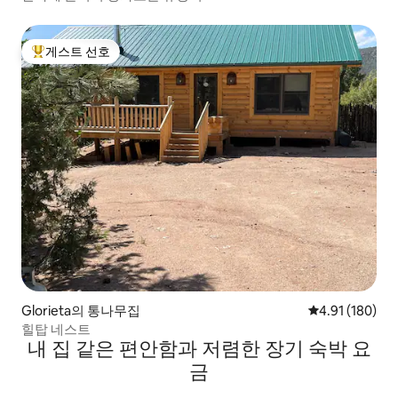
게스트 선호
상위 게스트 선호
Glorieta의 통나무집
평점 4.91점(5
4.91 (180)
힐탑 네스트
내 집 같은 편안함과 저렴한 장기 숙박 요
금