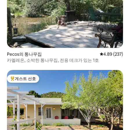
Pecos의 통나무집
평점 4.89점(5점
4.89 (237)
카멜레온, 소박한 통나무집, 전용 데크가 있는 1호
게스트 선호
상위 게스트 선호