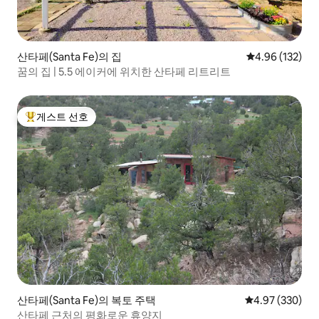
산타페(Santa Fe)의 집
평점 4.96점(5점
4.96 (132)
꿈의 집 | 5.5 에이커에 위치한 산타페 리트리트
게스트 선호
상위 게스트 선호
산타페(Santa Fe)의 복토 주택
평점 4.97점(5점
4.97 (330)
산타페 근처의 평화로운 휴양지