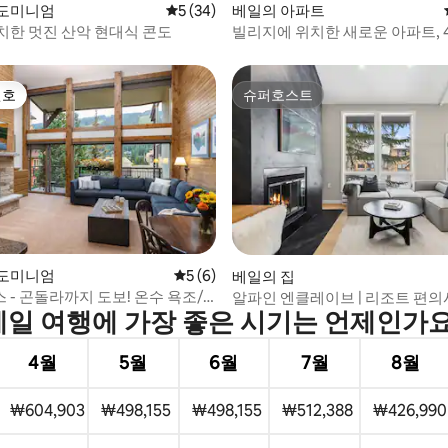
, 후기 6개
콘도미니엄
평점 5점(5점 만점), 후기 34개
5 (34)
베일의 아파트
치한 멋진 산악 현대식 콘도
빌리지에 위치한 새로운 아파트, 
하게 숙박 가능
선호
슈퍼호스트
선호
슈퍼호스트
 후기 76개
콘도미니엄
평점 5점(5점 만점), 후기 6개
5 (6)
베일의 집
- 곤돌라까지 도보! 온수 욕조/
알파인 엔클레이브 | 리조트 편의
베일 여행에 가장 좋은 시기는 언제인가요
는 센트럴
4월
5월
6월
7월
8월
₩604,903
₩498,155
₩498,155
₩512,388
₩426,990