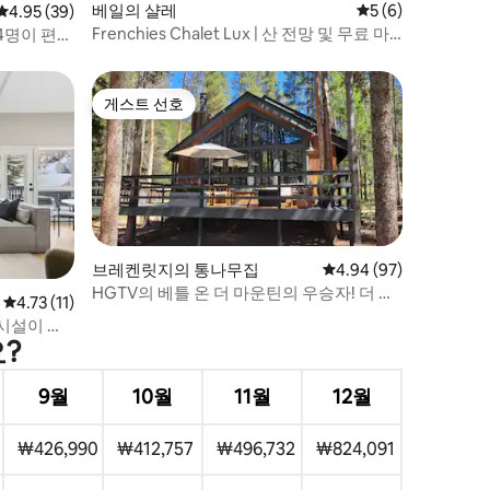
베일의 샬레
평점 5점(5점 만점)
5 (6)
평점 4.95점(5점 만점), 후기 39개
4.95 (39)
Frenchies Chalet Lux | 산 전망 및 무료 마
4명이 편안
을버스
게스트 선호
게스트 선호
브레켄릿지의 통나무집
평점 4.94점(5점 만점),
4.94 (97)
HGTV의 베틀 온 더 마운틴의 우승자! 더 로
평점 4.73점(5점 만점), 후기 11개
4.73 (11)
열
시설이 있
?
9월
10월
11월
12월
₩426,990
₩412,757
₩496,732
₩824,091