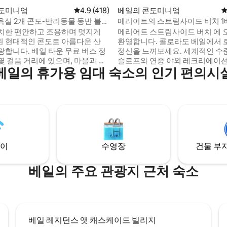
, 후기 3개
콘도미니엄
평점 4.9점(5점 만점), 후기 418개
4.9 (418)
베일의 콘도미니엄
평
욕실 2개 콘도-반려동물 동반 불
메리어트의 스트림사이드 버치 1베
윈*
명 수용 가능
치한 편안하고 조용하며 멋지게
메리어트 스트림사이드 버치 에 
 현대적인 콘도로 아름다운 산
환영합니다. 콜로라도 베일에서
랑합니다. 베일 타운 무료 버스 정
정신을 느껴보세요. 세계적인 수
몇 걸음 거리에 있으며, 마을과 스
슬로프와 연중 야외 레크리에이
베일의 휴가용 임대 숙소의 인기 편의시
 차로 단 10분 거리에 있습니다.
수 있는 메리어트 스트림사이드 
일 레스토랑, 바, 식료품점까지 도
트 베일은 콜로라도 산맥에서 즐
마스터 침실은 킹사이즈 침대 1개
을 보내도록 여러분을 초대합니다
침대 2개로 구성할 수 있으며, 두
백 보울스의 3,000에이커 규모의
 킹사이즈 침대 1개 또는 트윈 침
말 스키를 타고, 울창한 화이트 리
구성할 수 있습니다. 게스트 주차
을 하이킹하고, 캐스케이드 빌리
. HOA에서는 반려동물을 동반할
크에서 쇼핑을 하고, 눈부신 강에
다. 메인 거실 공간에 에어컨이 있
을 즐기고, 훌륭한 야외에서 끝없
이
수영장
건물 부지
동을 즐겨보세요.
베일의 주요 관광지 근처 숙소
베일 레지던스 앳 캐스케이드 빌리지