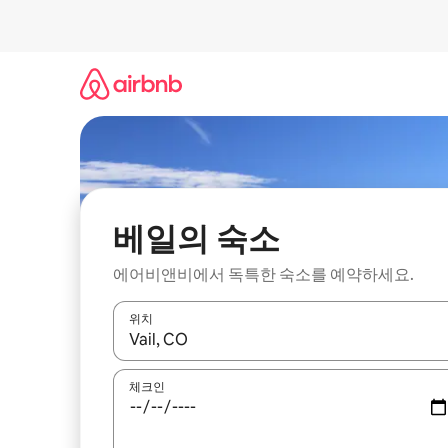
콘
텐
츠
로
바
로
가
기
베일의 숙소
에어비앤비에서 독특한 숙소를 예약하세요.
위치
결과가 나오면 위·아래 화살표 키를 사용하거나 터치
체크인