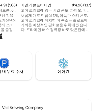
에서는 장
점 4.91점(5점 만점), 후기 566개
4.91 (566)
베일의 콘도미니엄
평점 4.96점(5점 만점), 
4.96 (137)
기의 분위
드룸, 6
고어 크리크에 있는 베일 콘도, 파티오, 킹사
분리된 데
이즈 침대 + 소파베드
오신 것을
새롭게 개조된 침실 1개, 아늑한 스키 콘도.
의 쇼핑과
 로키산맥의
고어 크리크에 위치한 이 숙소는 슬로프에
곳은 베일
준의 스키
가까운 이상적인 평화로운 위치에 있습니
다.
션을 즐길
다. 프타미건 버스 정류장 바로 맞은편에 있
설
버치 에이
으며, 무료 버스를 타고 캐스케이드 (3분), 라
거운 시간
이온스헤드 (7) + 베일 (11) 으로 바로 이동할
. 베일스
수 있습니다. 모든 요리 필수품이 갖춰진 새
 신선한 분
로운 주방. 새로운 메모리폼 소파 베드는 가
버 국립 숲
족을 위한 추가 공간을 제공합니다. 야외 소
지의 부티
파가 있는 개울의 멋진 풍경을 즐겨보세요.
서 래프팅
베일 휴가를 위한 완벽한 장소입니다.
는 레저 활
ID:028682.
 내 무료 주차
에어컨
Vail Brewing Company