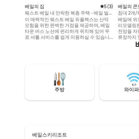
베일의 집
평점 5점(5점 만점)
5 (3)
베일의 
웨스트 베일 내 안락한 복층 주택 - 베일 빌
침대 2개/
리지 근처
가, 킹/트
이 매력적인 웨스트 베일 듀플렉스는 산악
베일에 위
모험을 위한 완벽한 거점을 제공하며, 베일
리모델링된
타운 버스 노선에 편리하게 위치해 있어 무
전망을 자
료 셔틀 서비스를 쉽게 이용하실 수 있습니
류장까지 
다. 숙소의 특징: - 퀸 침대 1개와 풀사이즈 침
키 지역까지
대 1개가 있는 추가적인 한적한 로프트 공간
웨스트 베
이 있는 넓은 침실 2개로 6명이 편안하게 숙
보 거리. 
박 가능 - 욕실 2개 - 아름다운 나무 바닥이
또는 트윈 
있는 밝고 통풍이 잘되는 거실로 슬로프나
번째 침실은
하이킹 트레일에서 하루를 보낸 후 휴식을
대 2개로 
취하기에 완벽합니다. - 집에서 조리하는 식
공간 2개
사를 위한 모든 필수품이 완비된 주방 - 버스
수 없습니
주방
와이파
정류장까지 도보 1분 베일 타운과 가까운 거
습니다.
리에 있으며, 상점, 레스토랑, 하이킹 및 자
전거 트레일, 세계적 수준의 스키장에 쉽게
접근할 수 있습니다. 근처의 하이킹 트레일
과 고요한 고어 크릭을 둘러보세요. 주유소,
식료품점 등 편리한 편의시설이 차로 가까
운 거리에 있습니다. 추가 편의시설: - 무료
와이파이 - 편의를 위한 세탁기 및 건조기 -
베일스키리조트
쌀쌀한 밤을 따뜻하게 해주는 아늑한 벽난