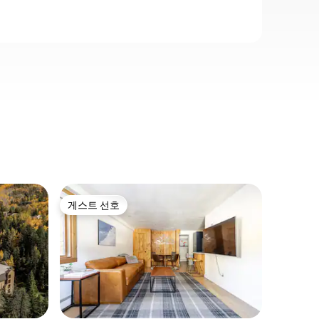
베일의 
게스트 선호
게스트 
게스트 선호
게스트 
베일 이
유명한 
요. 저희
무료 버스
니다. 산
러싸인 전
지는 스키
프팅 등에