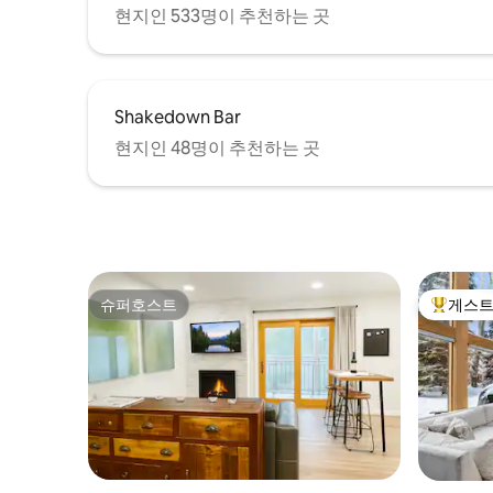
로 - 아스펜 나무로 둘러싸여 있고 산 전망을
현지인 533명이 추천하는 곳
즐길 수 있는 넓은 데크로 잔디 마당이 내려
다보입니다. - 석양을 즐길 수 있는 서쪽을
향한 전면 데크 -2대 주차 가능 -커피를 즐기
는 분들을 위한 프렌치 프레스 및 커피 그라
Shakedown Bar
인더 아름답게 꾸며진 이 듀플렉스에서 베
일의 최고를 경험해보세요. 산속에서 내 집
현지인 48명이 추천하는 곳
처럼 편안하게 지낼 수 있는 완벽한 숙소입
니다! 스키를 타거나, 하이킹을 하거나, 그저
휴식을 취하기 위해 이곳에 오셨든, 이 숙소
는 잊지 못할 숙박을 위해 필요한 모든 것을
갖추고 있습니다. 참고: - 숙소 출입구에 계
단이 있으며 엘리베이터는 없습니다. - 게스
트는 외부 주차장을 이용할 수 있으며, 최대
슈퍼호스트
게스트
2대까지 주차할 수 있습니다. -숙소에는 에
슈퍼호스트
상위 게
어컨이 없지만, 시원한 산속 밤 덕분에 쾌적
한 분위기에서 편안한 수면을 취할 수 있습
니다. 각 방마다 선풍기가 있습니다. 밤에는
창문을 열고 낮에는 블라인드를 내리시기를
권장합니다. - 예약 시, 예약 확정과 함께 게
스트 포털 초대장을 받게 됩니다. 도착 당일
출입 안내가 문자 메시지로 전송됩니다. - 숙
소에는 화장지, 종이 타월, 세탁 세제 및 식기