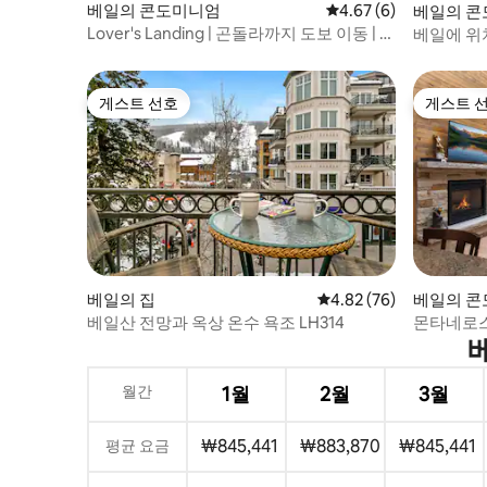
세척제, 비누/샴푸/린스, 스펀지, 쓰레기 봉
베일의 콘도미니엄
평점 4.67점(5점 만점)
4.67 (6)
베일의 
투 등 예약에 필요한 게스트용 무료 용품 및
Lover's Landing | 곤돌라까지 도보 이동 | 옥
베일에 위
편의용품이 구비되어 있습니다. 숙박 기간
상 온수 욕조
동안 추가 물품을 구매하고 싶으시면 근처
에 현지 식료품점이 있습니다. -록키산맥에
게스트 선호
게스트 
서는 4륜구동 또는 전륜구동 차량을 적극 추
게스트 선호
게스트 
천합니다. 특히 겨울철에는 눈보라가 발생
하는 동안 견인법에 따라 4륜구동 또는 전륜
구동 차량이 종종 필요합니다. - 숙소, 계절
별 이용, 장기 숙박 및/또는 혜택 문의 및/또
는 현지 추천에 대해 궁금한 점이 있으면 메
시지를 보내주세요. 현지 간병인이 훌륭한
서비스를 제공해드릴 수 있습니다. 매우 도
움이 되고 응답이 빠릅니다! 베일 타운 STR
# 043748
베일의 집
평점 4.82점(5점 만점),
4.82 (76)
베일의 
베일산 전망과 옥상 온수 욕조 LH314
몬타네로스 
수영장!
월간
1월
2월
3월
₩845,441
₩883,870
₩845,441
평균 요금