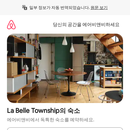
콘
일부 정보가 자동 번역되었습니다. 
원문 보기
텐
츠
로
당신의 공간을 에어비앤비하세요
바
로
가
기
La Belle Township의 숙소
에어비앤비에서 독특한 숙소를 예약하세요.