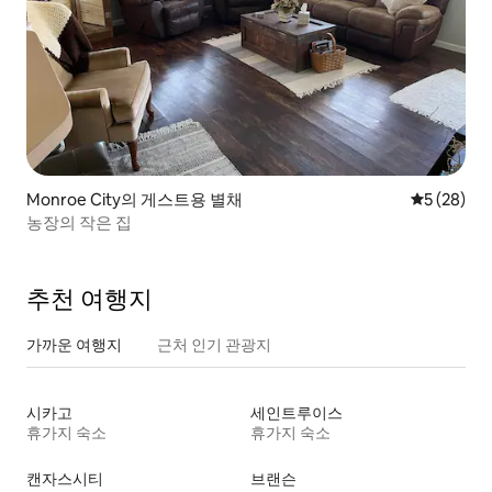
Monroe City의 게스트용 별채
평점 5점(5
5 (28)
농장의 작은 집
추천 여행지
가까운 여행지
근처 인기 관광지
시카고
세인트루이스
휴가지 숙소
휴가지 숙소
캔자스시티
브랜슨