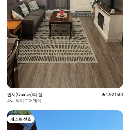
퀸시(Quincy)의 집
평점 4.92점(5
4.92 (60)
J&J 하이드어웨이
게스트 선호
게스트 선호