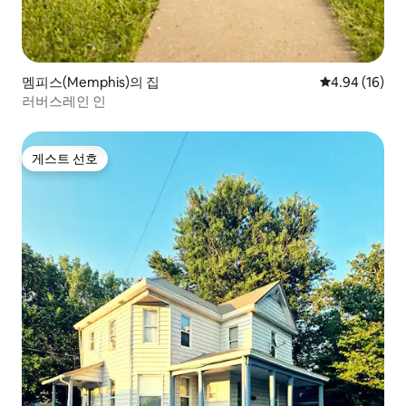
멤피스(Memphis)의 집
평점 4.94점(5
4.94 (16)
러버스레인 인
게스트 선호
게스트 선호