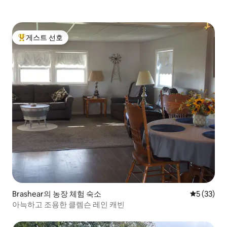
게스트 선호
상위 게스트 선호
Brashear의 농장 체험 숙소
평점 5점(5
5 (33)
아늑하고 조용한 클렘슨 레인 캐빈