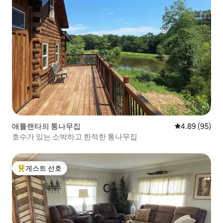
애틀랜타의 통나무집
평점 4.89점(5
4.89 (95)
호수가 있는 소박하고 한적한 통나무집
게스트 선호
상위 게스트 선호