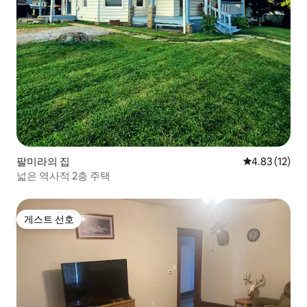
팔미라의 집
평점 4.83점(5
4.83 (12)
넓은 역사적 2층 주택
게스트 선호
게스트 선호