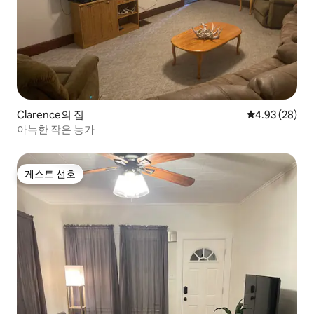
Clarence의 집
평점 4.93점(5
4.93 (28)
아늑한 작은 농가
게스트 선호
게스트 선호