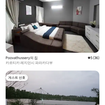
Poovathussery의 집
평점 5점(5
5 (36)
카르티카 레지던시 파라카다부
게스트 선호
게스트 선호