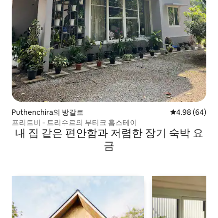
Puthenchira의 방갈로
평점 4.98점(5
4.98 (64)
프리트비 - 트리수르의 부티크 홈스테이
내 집 같은 편안함과 저렴한 장기 숙박 요
금