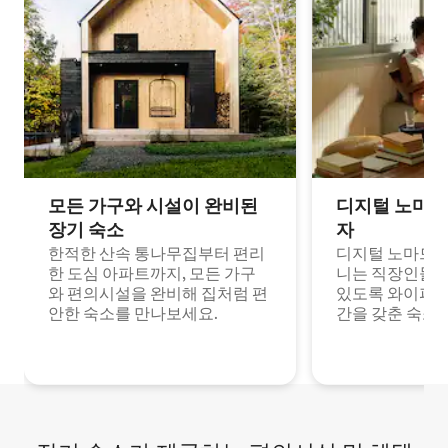
모든 가구와 시설이 완비된
디지털 노마드
장기 숙소
자
한적한 산속 통나무집부터 편리
디지털 노마드나
한 도심 아파트까지, 모든 가구
니는 직장인들이
와 편의시설을 완비해 집처럼 편
있도록 와이파이
안한 숙소를 만나보세요.
간을 갖춘 숙소