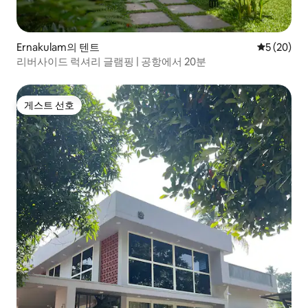
Ernakulam의 텐트
평점 5점(5
5 (20)
리버사이드 럭셔리 글램핑 | 공항에서 20분
게스트 선호
게스트 선호