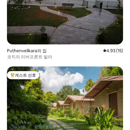
Puthenvelikara의 집
평점 4.93점(5
4.93 (15)
코치의 리버프론트 빌라
게스트 선호
상위 게스트 선호