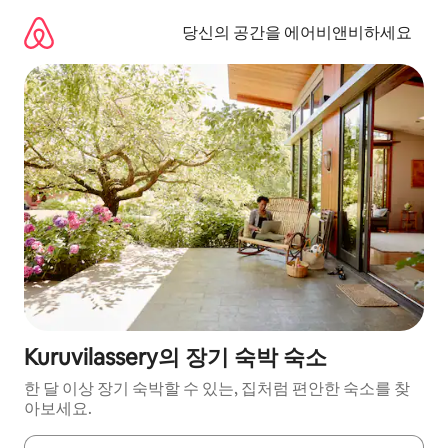
콘
텐
당신의 공간을 에어비앤비하세요
츠
로
바
로
가
기
Kuruvilassery의 장기 숙박 숙소
한 달 이상 장기 숙박할 수 있는, 집처럼 편안한 숙소를 찾
아보세요.