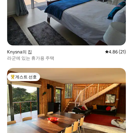
Knysna의 집
평점 4.86점(5
4.86 (21)
라군에 있는 휴가용 주택
게스트 선호
상위 게스트 선호