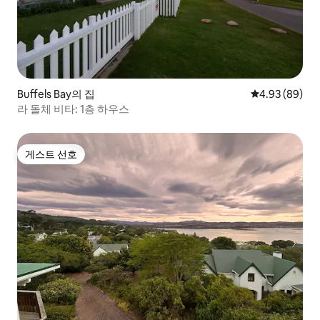
Buffels Bay의 집
평점 4.93점(5
4.93 (89)
라 돌체 비타: 1층 하우스
게스트 선호
게스트 선호