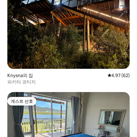
Knysna의 집
평점 4.97점(5
4.97 (62)
파키타 코티지
게스트 선호
게스트 선호