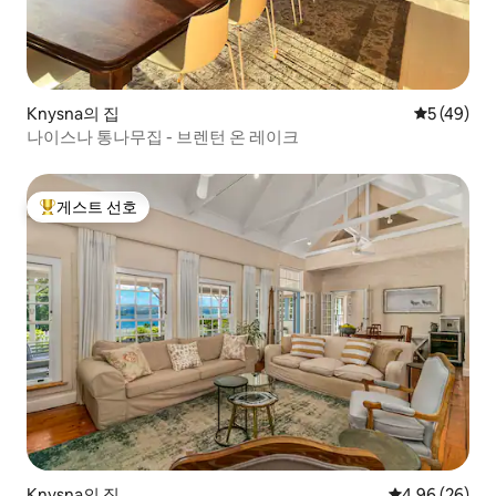
Knysna의 집
평점 5점(5
5 (49)
나이스나 통나무집 - 브렌턴 온 레이크
게스트 선호
상위 게스트 선호
Knysna의 집
평점 4.96점(5
4.96 (26)