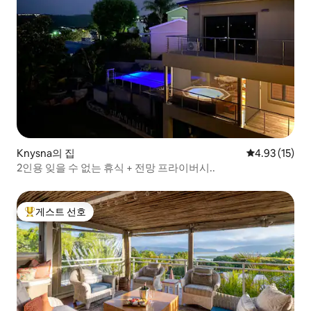
Knysna의 집
평점 4.93점(5
4.93 (15)
2인용 잊을 수 없는 휴식 + 전망 프라이버시..
게스트 선호
상위 게스트 선호