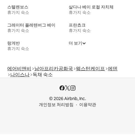
스텔렌보스
살다나 베이 로컬 자치체
휴가지 숙소
휴가지 숙소
그레이터 플레텐버그 베이
프란쵸크
휴가지 숙소
휴가지 숙소
랑게반
더 보기
휴가지 숙소
에어비앤비
남아프리카공화국
웨스턴케이프
에덴
나이스나
독채 숙소
© 2026 Airbnb, Inc.
개인정보 처리방침
이용약관