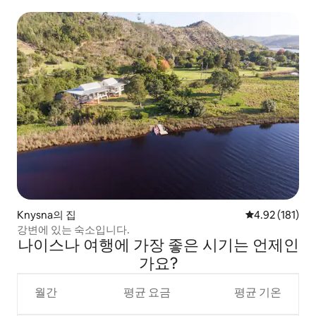
Knysna의 집
평점 4.92점(5
4.92 (181)
강변에 있는 숙소입니다.
나이스나 여행에 가장 좋은 시기는 언제인
가요?
월간
평균 요금
평균 기온