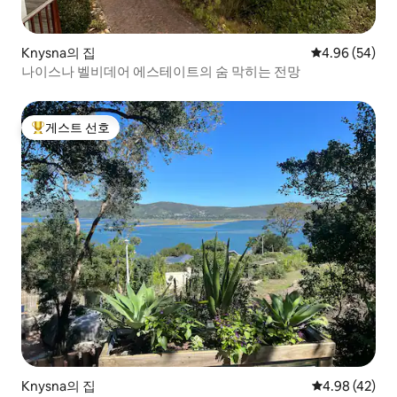
Knysna의 집
평점 4.96점(5
4.96 (54)
나이스나 벨비데어 에스테이트의 숨 막히는 전망
게스트 선호
상위 게스트 선호
Knysna의 집
평점 4.98점(5
4.98 (42)