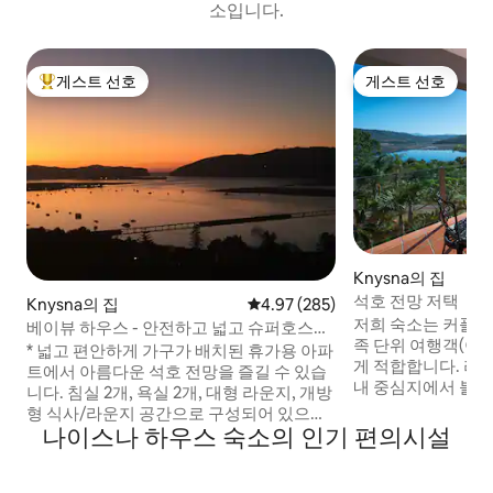
소입니다.
게스트 선호
게스트 선호
상위 게스트 선호
게스트 선호
Knysna의 집
석호 전망 저택
Knysna의 집
평점 4.97점(5점 만점), 후기 285
4.97 (285)
저희 숙소는 커플, 
베이뷰 하우스 - 안전하고 넓고 슈퍼호스트
족 단위 여행객(아이
와 전망
* 넓고 편안하게 가구가 배치된 휴가용 아파
게 적합합니다. 라
트에서 아름다운 석호 전망을 즐길 수 있습
내 중심지에서 불과 
니다. 침실 2개, 욕실 2개, 대형 라운지, 개방
다운 전원 지역에 
형 식사/라운지 공간으로 구성되어 있으며
이터링 숙소입니다.
나이스나 하우스 숙소의 인기 편의시설
6명이 숙박할 수 있습니다. * 메인 침실에는
해변에서 5km 거
어린이 2명을 위한 어린이 친화적인 더블 이
강까지 도보 거리에
층 침대가 있습니다. 라운지 공간에 추가로
와 수상 스포츠를 