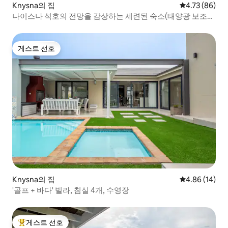
Knysna의 집
평점 4.73점(5
4.73 (86)
나이스나 석호의 전망을 감상하는 세련된 숙소(태양광 보조
시설)
게스트 선호
게스트 선호
Knysna의 집
평점 4.86점(5
4.86 (14)
'골프 + 바다' 빌라, 침실 4개, 수영장
게스트 선호
상위 게스트 선호