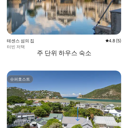
테센스 섬의 집
평점 4.8점(
4.8 (5)
터빈 저택
주 단위 하우스 숙소
슈퍼호스트
슈퍼호스트