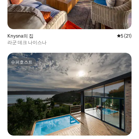
Knysna의 집
평점 5점(5
5 (21)
라군 데크 나이스나
슈퍼호스트
슈퍼호스트