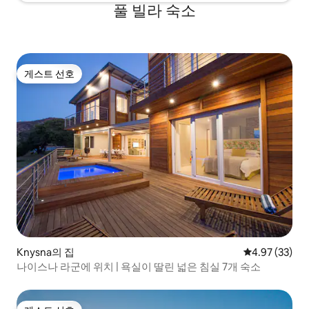
풀 빌라 숙소
게스트 선호
게스트 선호
Knysna의 집
평점 4.97점(5
4.97 (33)
나이스나 라군에 위치 | 욕실이 딸린 넓은 침실 7개 숙소