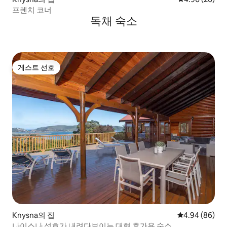
프렌치 코너
독채 숙소
게스트 선호
게스트 선호
Knysna의 집
평점 4.94점(5
4.94 (86)
나이스나 석호가 내려다보이는 대형 휴가용 숙소