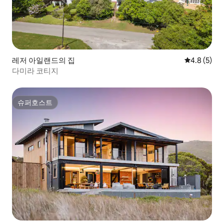
레저 아일랜드의 집
평점 4.8점(
4.8 (5)
다미라 코티지
슈퍼호스트
슈퍼호스트