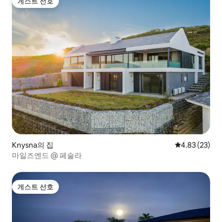
게스트 선호
게스트 선호
Knysna의 집
평점 4.83점(5
4.83 (23)
마일즈엔드 @ 페술라
게스트 선호
게스트 선호