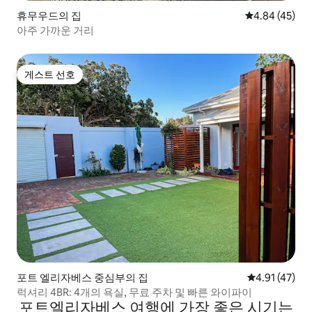
휴무우드의 집
평점 4.84점(5
4.84 (45)
아주 가까운 거리
게스트 선호
게스트 선호
포트 엘리자베스 중심부의 집
평점 4.91점(
4.91 (47)
럭셔리 4BR: 4개의 욕실, 무료 주차 및 빠른 와이파이
포트엘리자베스 여행에 가장 좋은 시기는