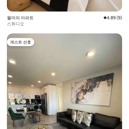
월머의 아파트
평점 4.89점(
4.89 (9)
스튜디오
게스트 선호
게스트 선호