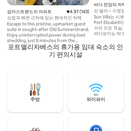
바다 전망의 저택
선 빌라 ~ 수영장이
섬머스트랜드의 아파트
평점 4.97점(5점 만점), 후기 143
4.97 (143)
Sun Villa는 시뷰 
상점과 해변 근처에 있는 현대적인 저택
Port Elizabeth
Escape to this pristine, upmarket guest
거의 모든 객실, 데
suite in sought-after Old Summerstrand.
려다보이는 탁 트인
Enjoy uninterrupted power during load
있습니다. 침실 창
shedding, just 8 minutes from the
를 주며 파도타기를
포트엘리자베스의 휴가용 임대 숙소의 인
airport and a short stroll to the beach
돌고래가 이동하는 
and Boardwalk Mall. Relax with free high-
기 편의시설
습니다. 시추공 수
speed uncapped Wi-Fi, a Nespresso
주한 퀸사이즈 침실 
coffee machine and an Nespresso
욕실 1개 개방형 
Aerocinno milk frother, a Phillips airfryer
+ 실내 브레이 스마트 TV DSTV 지금 원격
and a 55-inch Smart TV with streaming
의 이중 차고 안전
services. Unwind on your private patio
with a BBQ, sundowners, or a good book.
주방
와이파이