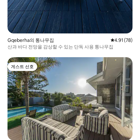
Gqeberha의 통나무집
평점 4.91점(5
4.91 (78)
산과 바다 전망을 감상할 수 있는 단독 사용 통나무집
게스트 선호
게스트 선호