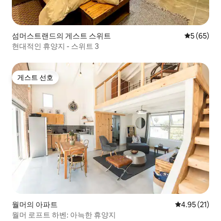
섬머스트랜드의 게스트 스위트
평점 5점(5
5 (65)
현대적인 휴양지 - 스위트 3
게스트 선호
게스트 선호
월머의 아파트
평점 4.95점(5
4.95 (21)
월머 로프트 하벤: 아늑한 휴양지