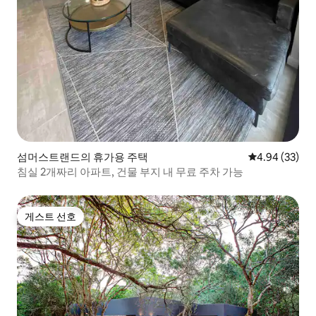
섬머스트랜드의 휴가용 주택
평점 4.94점(5
4.94 (33)
침실 2개짜리 아파트, 건물 부지 내 무료 주차 가능
게스트 선호
게스트 선호