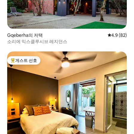
Gqeberha의 저택
평점 4.9점(5
4.9 (82)
소리에 익스클루시브 레지던스
게스트 선호
상위 게스트 선호