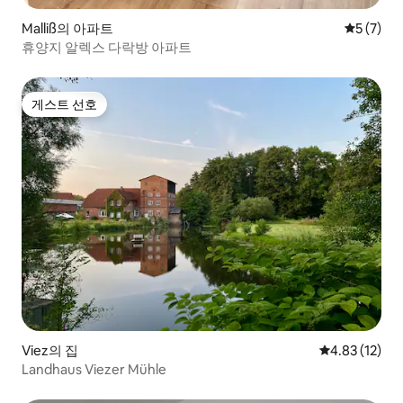
Malliß의 아파트
평점 5점(
5 (7)
휴양지 알렉스 다락방 아파트
게스트 선호
게스트 선호
Viez의 집
평점 4.83점(5
4.83 (12)
Landhaus Viezer Mühle