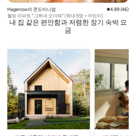
Hagenow의 콘도미니엄
평점 4.89점(5
4.89 (46)
웰빙 아파트 "그뤼네 오아제" (최대 5명 + 어린이)
내 집 같은 편안함과 저렴한 장기 숙박 요
금