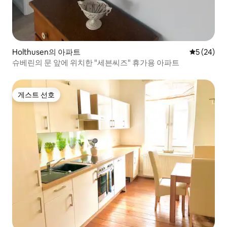
Holthusen의 아파트
평점 5점(5
5 (24)
슈베린의 문 앞에 위치한 "세븐씨즈" 휴가용 아파트
게스트 선호
게스트 선호