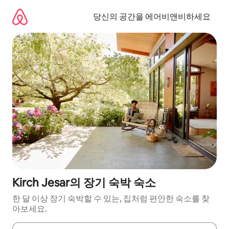
콘
텐
당신의 공간을 에어비앤비하세요
츠
로
바
로
가
기
Kirch Jesar의 장기 숙박 숙소
한 달 이상 장기 숙박할 수 있는, 집처럼 편안한 숙소를 찾
아보세요.