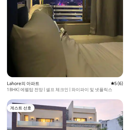
Lahore의 아파트
평점 5점(
5 (6)
1 BHK| 에펠탑 전망 | 셀프 체크인 | 와이파이 및 넷플릭스
게스트 선호
게스트 선호