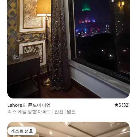
Lahore의 콘도미니엄
평점 5점(5
5 (32)
럭스 에펠 방향 아파트 | 안전 | 넓은
게스트 선호
게스트 선호