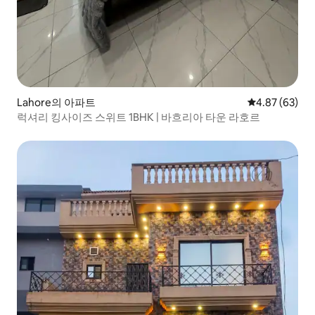
Lahore의 아파트
평점 4.87점(5
4.87 (63)
럭셔리 킹사이즈 스위트 1BHK | 바흐리아 타운 라호르