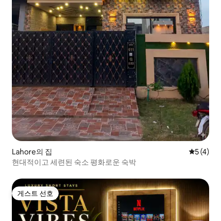
Lahore의 집
평점 5점(
5 (4)
현대적이고 세련된 숙소 평화로운 숙박
게스트 선호
게스트 선호