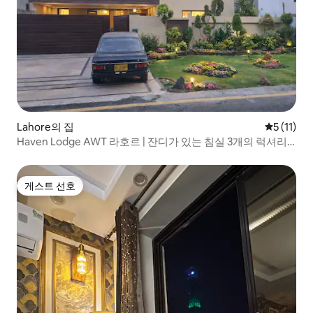
Lahore의 집
평점 5점(5
5 (11)
Haven Lodge AWT 라호르 | 잔디가 있는 침실 3개의 럭셔리
주택
게스트 선호
게스트 선호