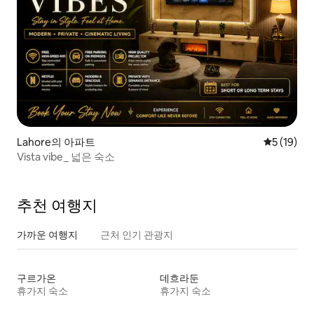
Lahore의 아파트
평점 5점(5
5 (19)
Vista vibe_ 넓은 숙소
추천 여행지
가까운 여행지
근처 인기 관광지
구르가온
데흐라둔
휴가지 숙소
휴가지 숙소