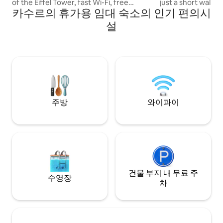
of the Eiffel Tower, fast Wi-Fi, free
just a short walk 
카수르의 휴가용 임대 숙소의 인기 편의시
parking, AC, heating, and a fully
top eateries: McDonald’
equipped kitchen. Located in a secure,
Jugnu, Tim Horton
설
family-friendly building near the Grand
modern apartment 
Mosque, Clock Tower, restaurants,
& business travellers • Comfortable stay
parks, and shops. Comfortable, clean,
and supported by 24/7 building
assistance for a stress-free stay.
주방
와이파이
건물 부지 내 무료 주
수영장
차