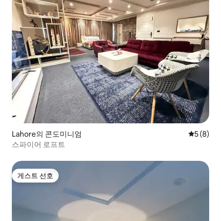
Lahore의 콘도미니엄
평점 5점(
5 (8)
스파이어 로프트
게스트 선호
게스트 선호