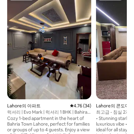
Lahore의 아파트
평점 4.76점(5점 만점), 후기 34
4.76 (34)
Lahore의 콘도미
럭셔리 | Evo Mark | 럭셔리 1 BHK | Bahira
최고급 - 침실 2개,
Town LHR
롤스로이스 | 에어컨 3
Cozy 1-bed apartment in the heart of
• Stunning starligh
Bahria Town Lahore, perfect for families
luxurious vibe • Prime, peaceful location
or groups of up to 4 guests. Enjoy a view
ideal for all stays