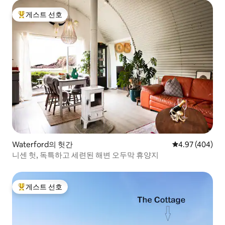
게스트 선호
상위 게스트 선호
Waterford의 헛간
평점 4.97점(5점
4.97 (404)
니센 헛, 독특하고 세련된 해변 오두막 휴양지
게스트 선호
상위 게스트 선호