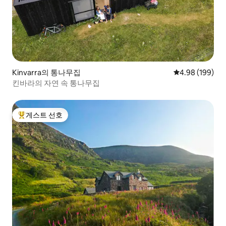
Kinvarra의 통나무집
평점 4.98점(5점
4.98 (199)
킨바라의 자연 속 통나무집
게스트 선호
상위 게스트 선호