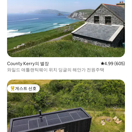
County Kerry의 별장
평점 4.99점(5점
4.99 (605)
와일드 애틀랜틱웨이 위치 딩글의 해안가 전원주택
게스트 선호
상위 게스트 선호