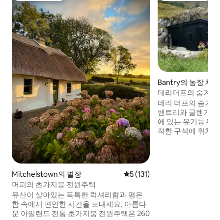
Bantry의 농장 체
데리더프의 숨겨진
만적인 휴식
데리 더프의 숨겨진
밴트리와 글렌가리프
에 있는 유기농 웨스
적한 구석에 위치한
리 농장 숙소입니다
망, 야생 풍경, 호숫
함, 유기농 농산물
맞이하기 위해 이 
Mitchelstown의 별장
평점 5점(5점 만점), 후기 131
5 (131)
디자인했습니다. 히
머피의 초가지붕 전원주택
용한 리듬에 둘러싸
유산이 살아있는 독특한 럭셔리함과 평온
고, 휴식을 취할 수
함 속에서 편안한 시간을 보내세요. 아름다
인 농장 체험을 제
운 아일랜드 전통 초가지붕 전원주택은 260