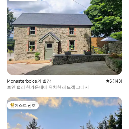
Monasterboice의 별장
평점 5점(5점
5 (143)
보인 밸리 한가운데에 위치한 레드갭 코티지
게스트 선호
상위 게스트 선호