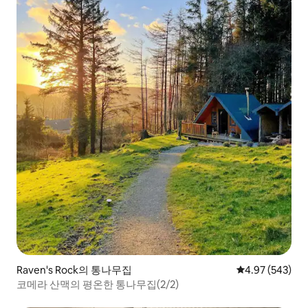
Raven's Rock의 통나무집
평점 4.97점(5점
4.97 (543)
코메라 산맥의 평온한 통나무집(2/2)