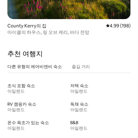
County Kerry의 집
평점 4.99점(5점
4.99 (198)
마이클의 하우스, 링 오브 케리, 바다 전망
추천 여행지
다른 유형의 에어비앤비 숙소
즐길 거리
조식 포함 숙소
저택 숙소
아일랜드
아일랜드
RV 캠핑카 숙소
독채 숙소
아일랜드
아일랜드
온수 욕조가 있는 숙소
B&B
아일랜드
아일랜드