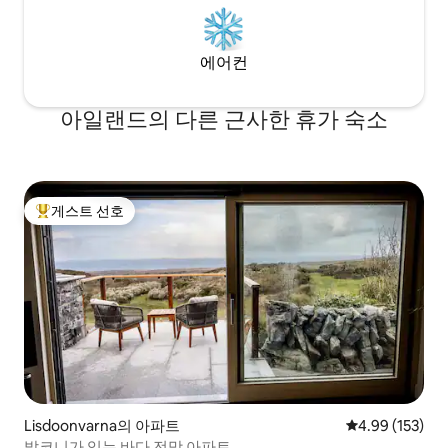
에어컨
아일랜드의 다른 근사한 휴가 숙소
게스트 선호
상위 게스트 선호
Lisdoonvarna의 아파트
평점 4.99점(5점
4.99 (153)
발코니가 있는 바다 전망 아파트