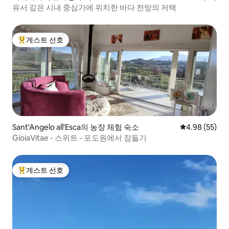
유서 깊은 시내 중심가에 위치한 바다 전망의 저택
게스트 선호
상위 게스트 선호
Sant'Angelo all'Esca의 농장 체험 숙소
평점 4.98점(5
4.98 (55)
GioiaVitae - 스위트 - 포도원에서 잠들기
게스트 선호
상위 게스트 선호