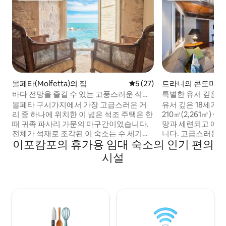
몰페타(Molfetta)의 집
평점 5점(5점 만점), 후기 27
5 (27)
트라니의 콘도미니
바다 전망을 즐길 수 있는 고풍스러운 석조
특별한 유서 깊은 아
로프트
몰페타 구시가지에서 가장 고급스러운 거
유서 깊은 18세기
리 중 하나에 위치한 이 넓은 석조 주택은 한
210㎡(2,261㎡)
때 귀족 파사리 가문의 마구간이었습니다.
망과 세련되고 예
전체가 석재로 조각된 이 숙소는 수 세기의
니다. 고급스러운 그림과 고품질의 복제품
이포캄포의 휴가용 임대 숙소의 인기 편의
역사와 현대적인 편안함을 조화롭게 갖추
으로 독특한 분위기
고 있습니다. 아름다운 아드리아해 전망을
세련된 객실. 현대의 모든 편의시설을 갖춘
시설
감상할 수 있는 멋진 창문이 원래의 석조 벽
이곳은 역사, 예술
의 매력을 한층 더 높여 줍니다. 킹사이즈 침
로 둘러싸여 있으며
대 1개, 소파 베드 2개, 시설이 완비된 주방,
랑에서 도보로 가까
전용 욕실, 와이파이, 난방, 에어컨이 있으
고 잊지 못할 숙박
며 최대 6명까지 숙박할 수 있습니다.
소입니다.