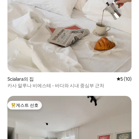
Scialara의 집
평점 5점(5
5 (10)
카사 말루나 비에스테 - 바다와 시내 중심부 근처
게스트 선호
상위 게스트 선호