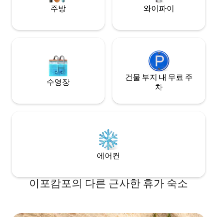
주방
와이파이
건물 부지 내 무료 주
수영장
차
에어컨
이포캄포의 다른 근사한 휴가 숙소