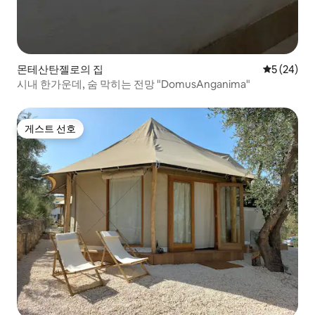
몬테산탄젤로의 집
평점 5점(5
5 (24)
시내 한가운데, 숨 막히는 전망 "DomusAnganima"
게스트 선호
게스트 선호