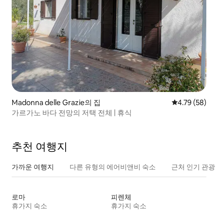
Madonna delle Grazie의 집
평점 4.79점(5
4.79 (58)
가르가노 바다 전망의 저택 전체 | 휴식
추천 여행지
가까운 여행지
다른 유형의 에어비앤비 숙소
근처 인기 관광
로마
피렌체
휴가지 숙소
휴가지 숙소