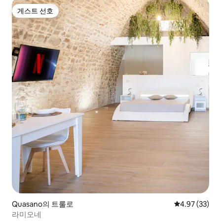
게스트 선호
게스트 선호
Quasano의 트룰로
평점 4.97점(5
4.97 (33)
라미오네