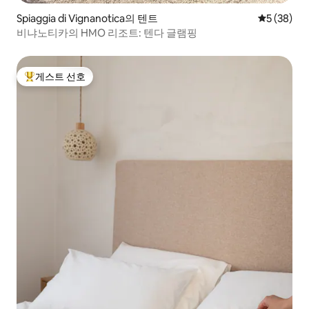
Spiaggia di Vignanotica의 텐트
평점 5점(5
5 (38)
비냐노티카의 HMO 리조트: 텐다 글램핑
게스트 선호
상위 게스트 선호