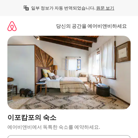
콘
일부 정보가 자동 번역되었습니다. 
원문 보기
텐
츠
로
당신의 공간을 에어비앤비하세요
바
로
가
기
이포캄포의 숙소
에어비앤비에서 독특한 숙소를 예약하세요.