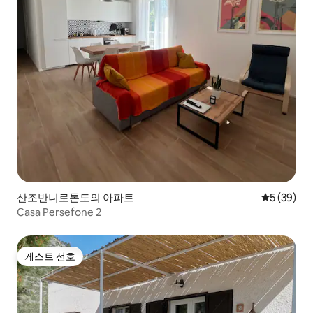
산조반니로톤도의 아파트
평점 5점(5
5 (39)
Casa Persefone 2
게스트 선호
게스트 선호