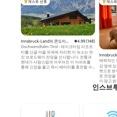
게스트 선호
게스트
상위 게스트 선호
상위 게
Innsbruck-Land의 콘도미니
평점 4.99점(5점 만점), 
4.99 (148)
엄
Gschwendtalm-Tirol - 테이크타임 리조트
티롤 산골 마을 외곽에 자리한 이 숙소는 멋
Innsbru
진 브로드웨이 전망을 선사합니다. 전통과
매력적인 
현대가 사랑스럽게 어우러진 이 아파트를
득한 넓은
강 옆에 
통해 긴장을 풀고 즉시 배터리를 충전할 수
랫으로 분
있습니다. 가까운 곳에 케이블카가 있어 여
운 전망을
름에도 겨울에도 온갖 산악스포츠를 즐길
이 많고 
수 있다. 하지만, 그냥 '머물며 휴식을 취' 하
인스브루
루크 구시
는 분들도 집처럼 편안하게 지내실 수 있습
따라 산책
니다. 와이파이, TV, BT 박스, 주차 공간을 무
크 역에서 자
료로 이용할 수 있습니다. 사우나의 경우 소
구, 슈퍼마
액의 수수료를 부과합니다. 주방이 잘 완비
보로 가까운 거
되어 있습니다.
료 주차 가
2개), 보