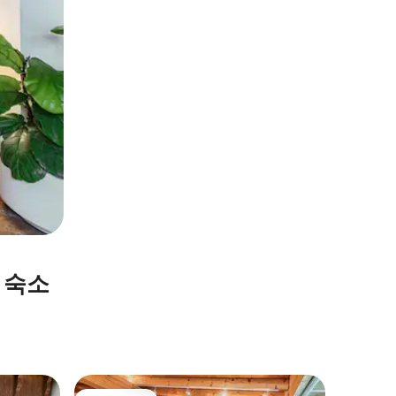
 숙소
Telfs의