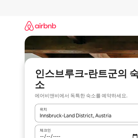
콘
텐
츠
로
바
로
가
기
인스브루크-란트군의 
소
에어비앤비에서 독특한 숙소를 예약하세요.
위치
결과가 나오면 위·아래 화살표 키를 사용하거나 터치
체크인