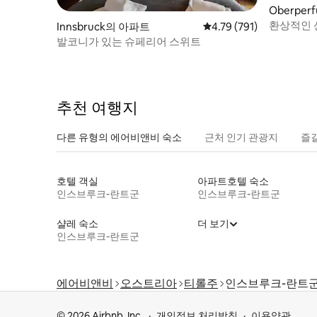
Oberper
환상적인 
Innsbruck의 아파트
평점 4.79점(5점 만점), 
4.79 (791)
발코니가 있는 슈페리어 스위트
추천 여행지
다른 유형의 에어비앤비 숙소
근처 인기 관광지
즐
호텔 객실
아파트호텔 숙소
인스브루크-란트군
인스브루크-란트군
샬레 숙소
더 보기
인스브루크-란트군
에어비앤비
오스트리아
티롤주
인스브루크-란트
© 2026 Airbnb, Inc.
개인정보 처리방침
이용약관