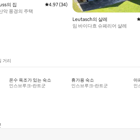
fuss의 집
평점 4.97점(5점 만점), 후기 34개
4.97 (34)
산악 풍경의 주택
후기 791개
Leutasch의 샬레
평
임 바이다흐 슈페리어 샬레
길 거리
온수 욕조가 있는 숙소
휴가용 숙소
아
인스브루크-란트군
인스브루크-란트군
인
군