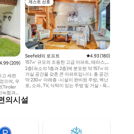
게스트 선호
게스트 
게스트 선호
게스트 
환상적인
우스 아파
제펠더 고
타일의 우
마지막 층
트는 최대
있도록 설
완비된 주방
난방, 무
를 갖춘 
Seefeld의 로프트
평점 4.93점(5점 만점), 
4.93 (180)
습니다. 
157㎡ 규모의 조용한 고급 아파트, 테라스,
점 4.99점(5점 만점), 후기 209개
4.99 (209)
리의 숨 
정원
2층(숙소의 1층과 2층)에 분포된 약 157㎡의
거실 공간을 갖춘 큰 아파트입니다. 총 공간:
하고 세련
약 230㎡ 아래층 -시설이 완비된 주방, 벽난
었으며, 우
로, 소파, TV, 식탁이 있는 주방 및 거실 - 욕
iroler
실 + 화장실 -화장실 + 변기 - 침실 1개 + 욕
 아늑함과
실 - 침대 겸용 소파가 있는 침실 1개 위층 -
 편의시설
전망과 신
침실 1개 -문이 없는 침실 1개 -휴식 공간 - 키
 제공합니
즈 존 -테라스, 정원 - 주차 공간 2개 -기차역
두 아름다운
까지 3분, 중심지까지 5분
공합니다.
습니다(와
).