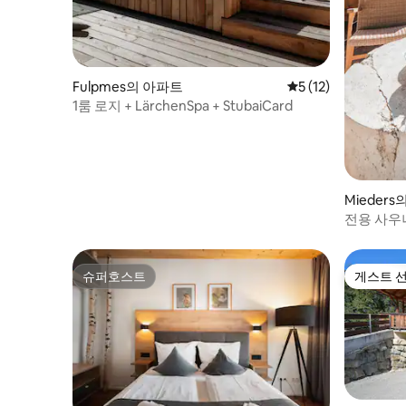
Fulpmes의 아파트
평점 5점(5점 만점),
5 (12)
1룸 로지 + LärchenSpa + StubaiCard
Mieder
전용 사우나
프트
슈퍼호스트
게스트 
슈퍼호스트
게스트 