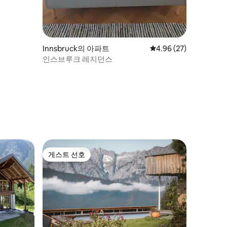
Innsbruck의 아파트
평점 4.96점(5점 만점),
4.96 (27)
인스브루크 레지던스
게스트 선호
게스트 선호