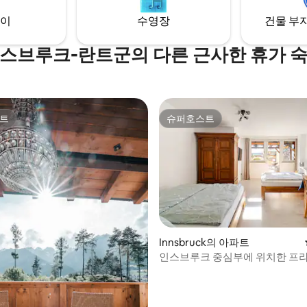
이
수영장
건물 부지
스브루크-란트군의 다른 근사한 휴가 
트
슈퍼호스트
트
슈퍼호스트
Innsbruck의 아파트
인스브루크 중심부에 위치한 프
아늑한 아파트