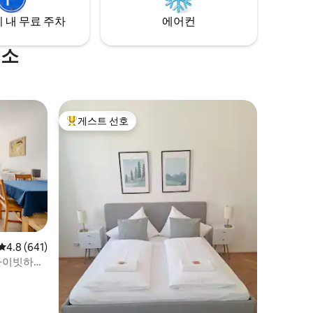
 내 무료 주차
에어컨
숙소
게스트 선호
상위 게스트 선호
평점 4.8점(5점 만점), 후기 641개
4.8 (641)
라이빗하고