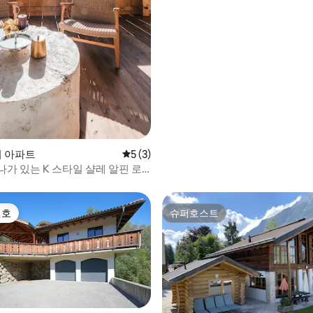
 후기 12개
s의 아파트
평점 5점(5점 만점), 후기 3개
5 (3)
가 있는 K 스타일 샬레 알핀 로
선호
슈퍼호스트
선호
슈퍼호스트