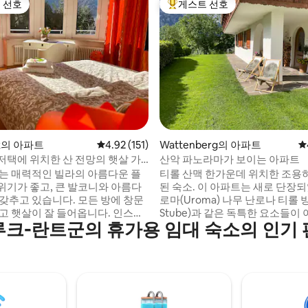
 선호
게스트 선호
스트 선호
상위 게스트 선호
후기 148개
ck의 아파트
평점 4.92점(5점 만점), 후기 151개
4.92 (151)
Wattenberg의 아파트
평
저택에 위치한 산 전망의 햇살 가
산악 파노라마가 보이는 아파트
 아파트
있는 매력적인 빌라의 아름다운 플
티롤 산맥 한가운데 위치한 조용
위기가 좋고, 큰 발코니와 아름다
된 숙소. 이 아파트는 새로 단장되
 갖추고 있습니다. 모든 방에 창문
로마(Uroma) 나무 난로나 티롤 방(T
밝고 햇살이 잘 들어옵니다. 인스브
Stube)과 같은 독특한 요소들이
크-란트군의 휴가용 임대 숙소의 인기
가지에 가보고 싶다면 리버 인을
특별한 휴가를 선사합니다. 산의 
하거나 숙소 건너편의 넥스트바이
선한 산 공기는 즉각적인 휴식을
전거를 타보세요. 고속도로 입
다. 주변 환경은 여름과 겨울 모
켓, 약국, 대학, 클리닉, WKO, 도
순간과 모든 종류의 가능성을 제
리에 있습니다. 빌라 앞에 무
중심부에 위치하고 있어 특히 좋
능. 평면 스크린 TV 2개(넷플릭스
텐스와 고속도로에서 약 5km 거리
스 블루투스 음악