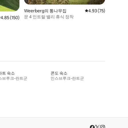
Weerberg의 통나무집
평점 4.93점(5점 만점),
4.93 (75)
문 4 인트랄 밸리 휴식 정착
점 4.85점(5점 만점), 후기 150개
4.85 (150)
파트 숙소
콘도 숙소
스브루크-란트군
인스브루크-란트군