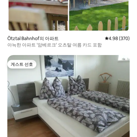
Ötztal Bahnhof의 아파트
평점 4.98점(5점
4.98 (370)
아늑한 아파트 '암베르크' 오츠탈 여름 카드 포함
게스트 선호
게스트 선호