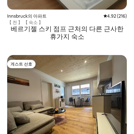
Innsbruck의 아파트
평점 4.92점(5점
4.92 (216)
【 전 】 【 숙소 】
베르기젤 스키 점프 근처의 다른 근사한
휴가지 숙소
게스트 선호
게스트 선호