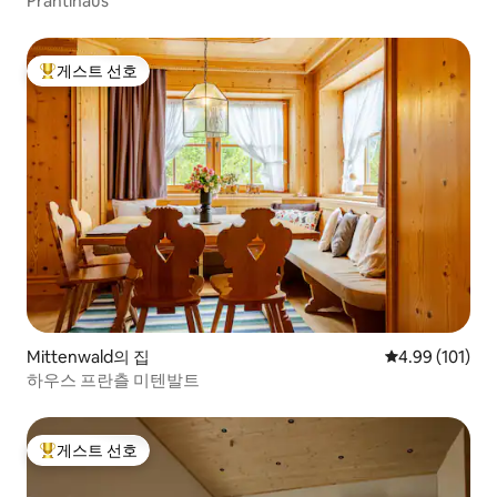
Prantlhaus
게스트 선호
상위 게스트 선호
Mittenwald의 집
평점 4.99점(5
4.99 (101)
하우스 프란츨 미텐발트
게스트 선호
상위 게스트 선호