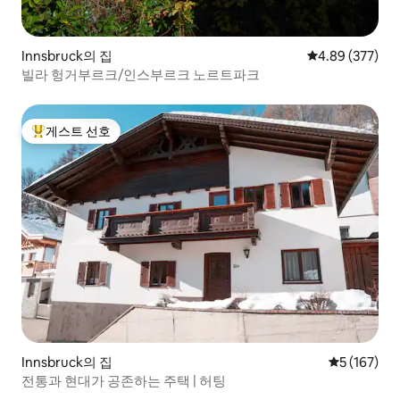
Innsbruck의 집
평점 4.89점(5점
4.89 (377)
빌라 헝거부르크/인스부르크 노르트파크
게스트 선호
상위 게스트 선호
Innsbruck의 집
평점 5점(5점
5 (167)
전통과 현대가 공존하는 주택 | 허팅