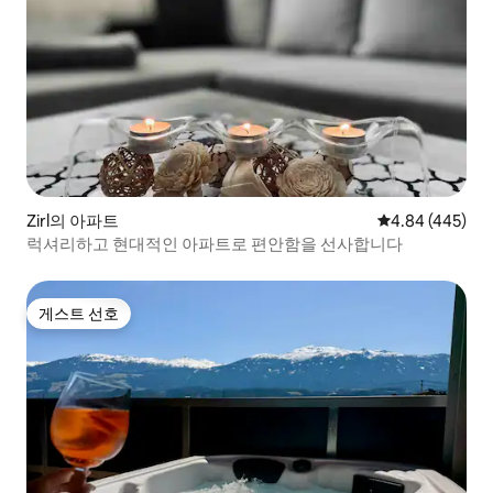
Zirl의 아파트
평점 4.84점(5점
4.84 (445)
럭셔리하고 현대적인 아파트로 편안함을 선사합니다
게스트 선호
게스트 선호