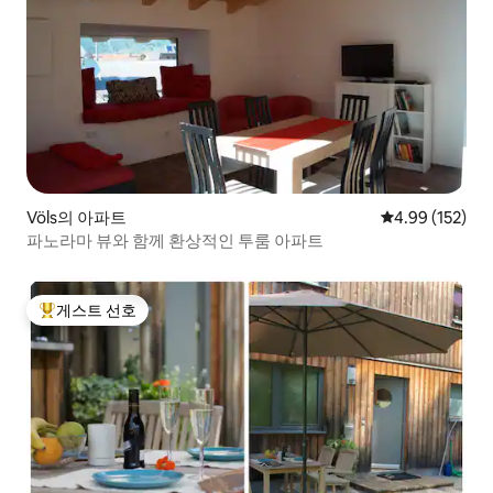
Völs의 아파트
평점 4.99점(5점
4.99 (152)
파노라마 뷰와 함께 환상적인 투룸 아파트
게스트 선호
상위 게스트 선호