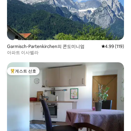
Garmisch-Partenkirchen의 콘도미니엄
평점 4.99점(5
4.99 (119)
아파트 이사벨라
게스트 선호
상위 게스트 선호