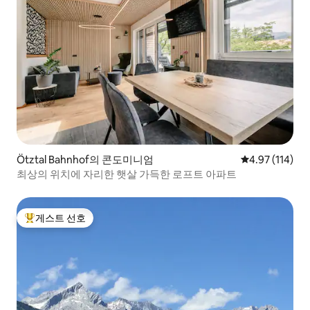
Ötztal Bahnhof의 콘도미니엄
평점 4.97점(5
4.97 (114)
최상의 위치에 자리한 햇살 가득한 로프트 아파트
게스트 선호
상위 게스트 선호