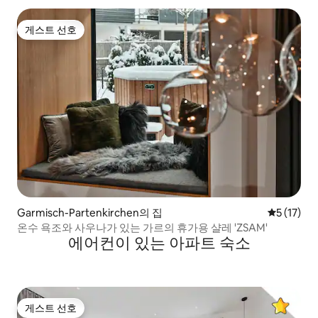
게스트 선호
게스트 선호
Garmisch-Partenkirchen의 집
평점 5점(5
5 (17)
온수 욕조와 사우나가 있는 가르의 휴가용 샬레 'ZSAM'
에어컨이 있는 아파트 숙소
게스트 선호
게스트 선호