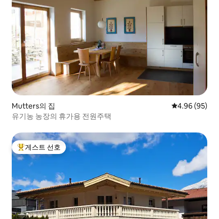
Mutters의 집
평점 4.96점(5
4.96 (95)
유기농 농장의 휴가용 전원주택
게스트 선호
상위 게스트 선호