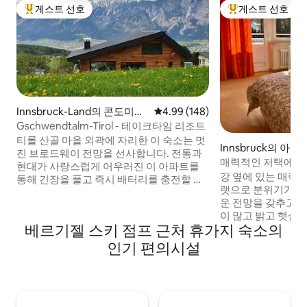
게스트 선호
게스트 선호
상위 게스트 선호
상위 게스트 선호
Innsbruck-Land의 콘도미니
평점 4.99점(5점 만점), 후기 148
4.99 (148)
엄
Gschwendtalm-Tirol - 테이크타임 리조트
티롤 산골 마을 외곽에 자리한 이 숙소는 멋
Innsbruck의 아파
진 브로드웨이 전망을 선사합니다. 전통과
매력적인 저택에 위
현대가 사랑스럽게 어우러진 이 아파트를
득한 넓은 아파트
강 옆에 있는 매력
통해 긴장을 풀고 즉시 배터리를 충전할 수
랫으로 분위기가 좋
있습니다. 가까운 곳에 케이블카가 있어 여
운 전망을 갖추고 
름에도 겨울에도 온갖 산악스포츠를 즐길
이 많고 밝고 햇살
수 있다. 하지만, 그냥 '머물며 휴식을 취' 하
베르기젤 스키 점프 근처 휴가지 숙소의
루크 구시가지에 가
는 분들도 집처럼 편안하게 지내실 수 있습
따라 산책하거나 
니다. 와이파이, TV, BT 박스, 주차 공간을
인기 편의시설
이크 역에서 자전거를 타
무료로 이용할 수 있습니다. 사우나의 경우
입구, 슈퍼마켓, 약국
소액의 수수료를 부과합니다. 주방이 잘 완
도보로 가까운 거리에 있
비되어 있습니다.
무료 주차 가능. 평
스 2개), 보스 블루