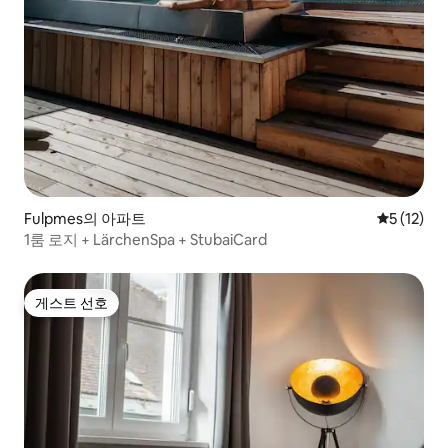
Fulpmes의 아파트
평점 5점(5
5 (12)
1룸 로지 + LärchenSpa + StubaiCard
게스트 선호
게스트 선호