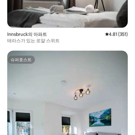
Innsbruck의 아파트
평점 4.81점(5
4.81 (351)
테라스가 있는 로얄 스위트
슈퍼호스트
슈퍼호스트