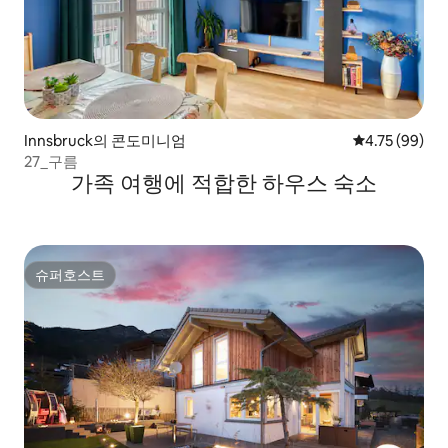
Innsbruck의 콘도미니엄
평점 4.75점(5
4.75 (99)
27_구름
가족 여행에 적합한 하우스 숙소
슈퍼호스트
슈퍼호스트