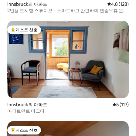
Innsbruck의 아파트
평점 4.8점(5점
4.8 (128)
2인용 도시형 스튜디오 – 스마트하고 간편하며 연중무휴 온라
인 지원
게스트 선호
상위 게스트 선호
Innsbruck의 아파트
평점 5점(5점
5 (117)
아파트먼트 마그다
게스트 선호
상위 게스트 선호