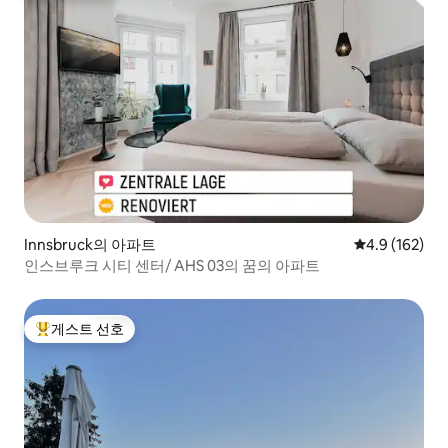
Innsbruck의 아파트
평점 4.9점(5점
4.9 (162)
인스브루크 시티 센터/ AHS 03의 꿈의 아파트
게스트 선호
상위 게스트 선호