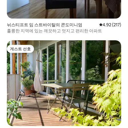
뉘스티프트 임 스트바이탈의 콘도미니엄
평점 4.92점(5
4.92 (217)
훌륭한 지역에 있는 깨끗하고 멋지고 편리한 아파트
게스트 선호
게스트 선호