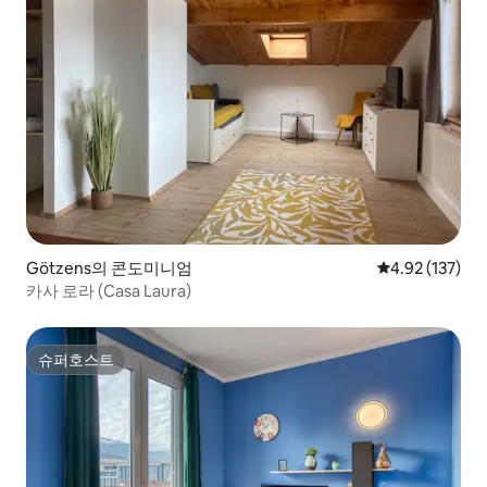
Götzens의 콘도미니엄
평점 4.92점(5
4.92 (137)
카사 로라 (Casa Laura)
슈퍼호스트
슈퍼호스트