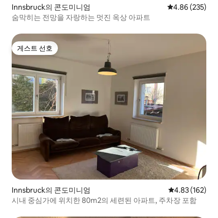
Innsbruck의 콘도미니엄
평점 4.86점(5점
4.86 (235)
숨막히는 전망을 자랑하는 멋진 옥상 아파트
게스트 선호
게스트 선호
Innsbruck의 콘도미니엄
평점 4.83점(5점
4.83 (162)
시내 중심가에 위치한 80m2의 세련된 아파트, 주차장 포함