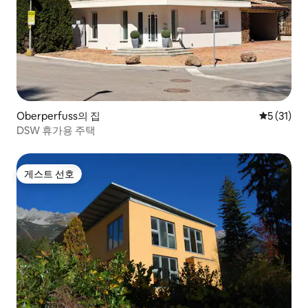
Oberperfuss의 집
평점 5점(5
5 (31)
DSW 휴가용 주택
게스트 선호
게스트 선호