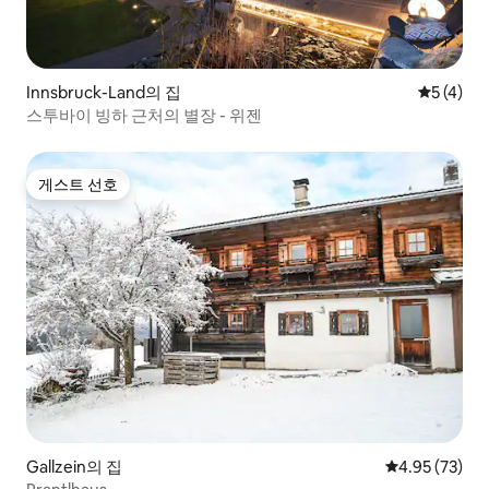
Innsbruck-Land의 집
평점 5점(
5 (4)
스투바이 빙하 근처의 별장 - 위젠
게스트 선호
게스트 선호
Gallzein의 집
평점 4.95점(5
4.95 (73)