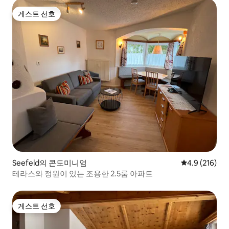
게스트 선호
게스트 선호
Seefeld의 콘도미니엄
평점 4.9점(5점
4.9 (216)
테라스와 정원이 있는 조용한 2.5룸 아파트
게스트 선호
게스트 선호