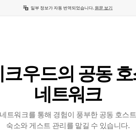
일부 정보가 자동 번역되었습니다. 
원문 보기
크우드의 공⁠동 호⁠
네⁠트⁠워⁠크
네트워크를 통해 경험이 풍부한 공⁠동 호⁠스⁠트⁠를
숙⁠소⁠와 게⁠스⁠트 관⁠리⁠를 맡⁠길 수 있⁠습⁠니⁠다⁠.