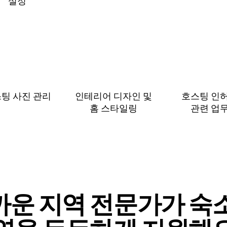
설⁠정
팅 사진 관리
인테리어 디자인 및
호스팅 인
홈 스⁠타⁠일⁠링
관⁠련 업⁠
까운 지역 전문가가 숙소