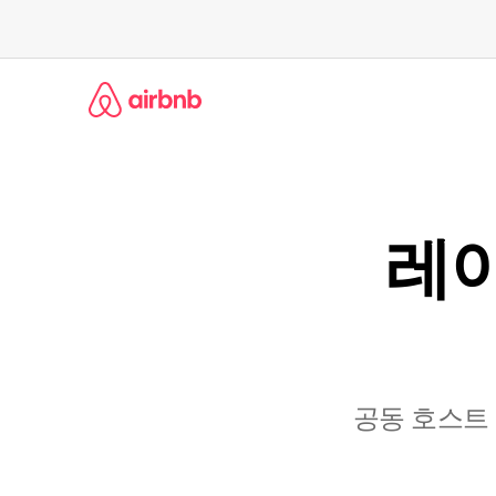
콘
텐
츠
로
바
로
가
기
레이
공동 호스트 