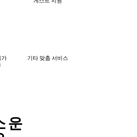
게⁠스⁠트 지⁠원
허가
기타 맞춤 서비스
무
 운