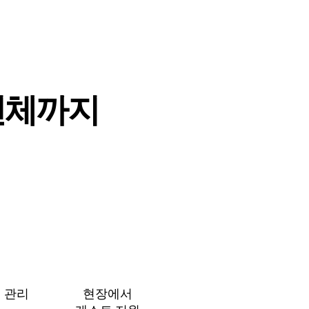
⁠체⁠까⁠지
 관⁠리
현장에서