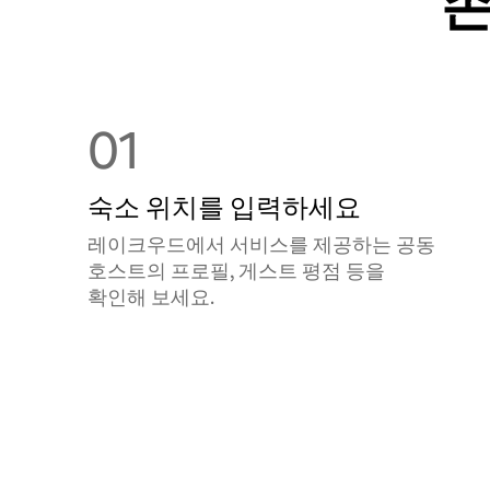
손
01
숙소 위치를 입력하세요
레이크우드에서 서비스를 제공하는 공⁠동
호⁠스⁠트⁠의 프로필, 게스트 평점 등을
확⁠인⁠해 보⁠세⁠요⁠.