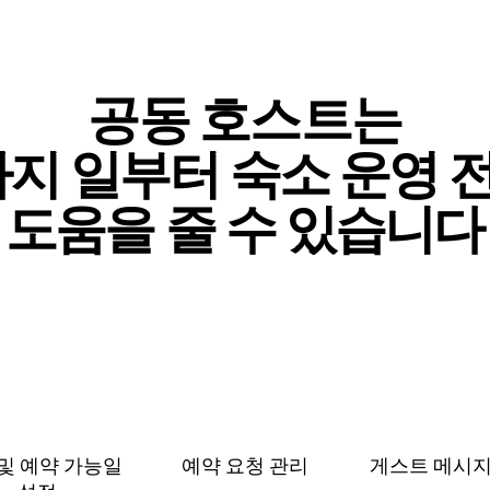
공동 호스트는
⁠지 일⁠부⁠터 숙⁠소 운⁠영 전
도⁠움⁠을 줄 수 있⁠습⁠니⁠다
및 예⁠약 가⁠능⁠일
예약 요청 관리
게스트 메⁠시⁠지