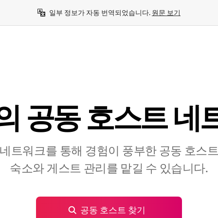
일부 정보가 자동 번역되었습니다. 
원문 보기
 공⁠동 호⁠스⁠트 네⁠트
네트워크를 통해 경험이 풍부한 공⁠동 호⁠스⁠트⁠를
숙⁠소⁠와 게⁠스⁠트 관⁠리⁠를 맡⁠길 수 있⁠습⁠니⁠다⁠.
공동 호스트 찾기