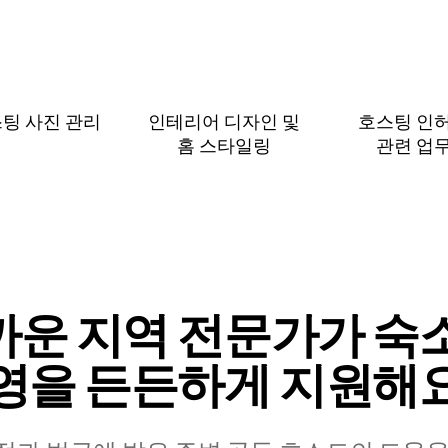
팅 사진 관리
인테리어 디자인 및
호스팅 인
홈 스⁠타⁠일⁠링
관⁠련 업⁠
까운 지역 전문가가 숙소
영을 든든하게 지원해