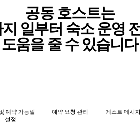
공동 호스트는
⁠지 일⁠부⁠터 숙⁠소 운⁠영 전
도⁠움⁠을 줄 수 있⁠습⁠니⁠다
및 예⁠약 가⁠능⁠일
예약 요청 관리
게스트 메⁠시⁠지
설⁠정