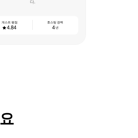
다.
게스트 평점
호스팅 경력
4.84
4
년
어요