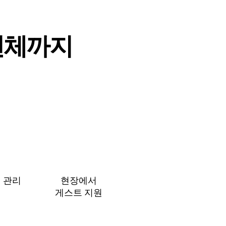
⁠체⁠까⁠지
 관⁠리
현장에서
게⁠스⁠트 지⁠원