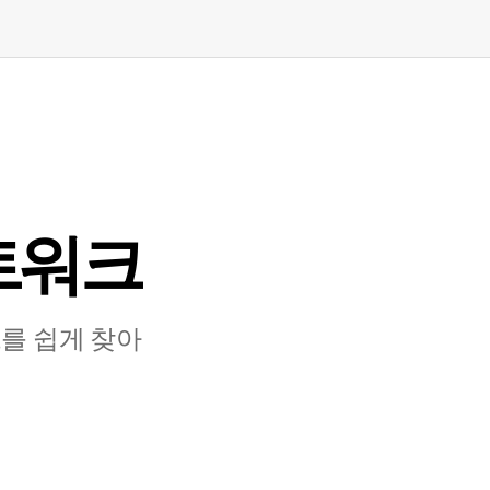
⁠워⁠크
 쉽⁠게 찾⁠아