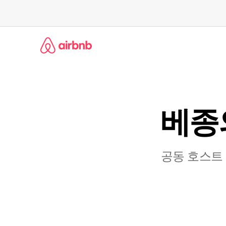
콘
텐
츠
로
바
로
가
기
베종의
공동 호스트 