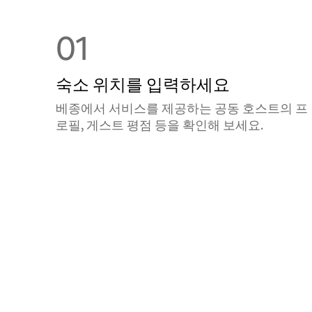
01
숙소 위치를 입력하세요
베종에서 서비스를 제공하는 공⁠동 호⁠스⁠트⁠의 프
로필, 게스트 평점 등을 확⁠인⁠해 보⁠세⁠요⁠.