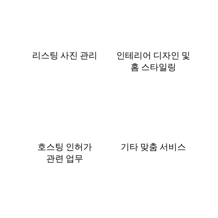
리스팅 사진 관리
인테리어 디자인 및
홈 스⁠타⁠일⁠링
호스팅 인허가
기타 맞춤 서비스
관⁠련 업⁠무