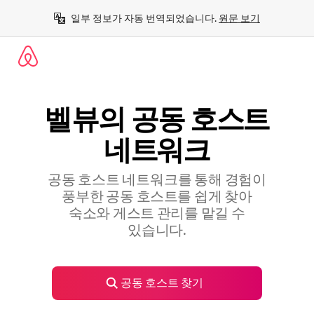
콘
일부 정보가 자동 번역되었습니다. 
원문 보기
텐
츠
로
바
로
가
기
벨뷰의 공⁠동 호⁠스⁠트
네⁠트⁠워⁠크
공동 호스트 네트워크를 통해 경험이
풍부한 공⁠동 호⁠스⁠트⁠를 쉽⁠게 찾⁠아
숙⁠소⁠와 게⁠스⁠트 관⁠리⁠를 맡⁠길 수
있⁠습⁠니⁠다⁠.
공동 호스트 찾기