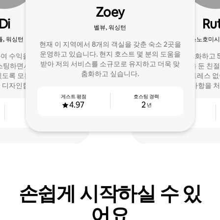
Zoey
Di
Ru
벨뷰, 워싱턴
, 워싱턴
스노호미시
현재 이 지역에서 8개의 객실을 갖춘 숙소 2곳을
운영하고 있습니다. 현지 호스트 몇 분의 도움을
여 수익을 극대화하세요.
저는 수입을 극대화하고 
받아 저의 서비스를 소규모로 유지하고 더욱 맞
스팅하면서 게스트가 집처
공하는 데 중점을 둔 친
춤화하고 싶습니다.
있도록 모든 디테일을 고려
스트입니다. 스트레스 없
 디자인합니다.
록 세부 사항을 
게스트 평점
호스팅 경력
4.97
2
년
호스팅 경력
게스트 평점
3
4.98
년
손쉽게 시작하실 수 있
어요