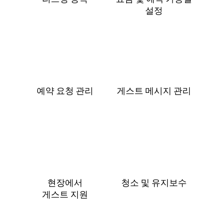
설⁠정
예약 요청 관리
게스트 메⁠시⁠지 관⁠리
현장에서
청소 및 유지보수
게⁠스⁠트 지⁠원