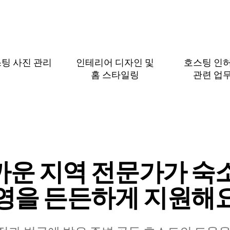
팅 사진 관리
인테리어 디자인 및
호스팅 인
홈 스⁠타⁠일⁠링
관⁠련 업⁠
까운 지역 전문가가 숙소
영을 든든하게 지원해