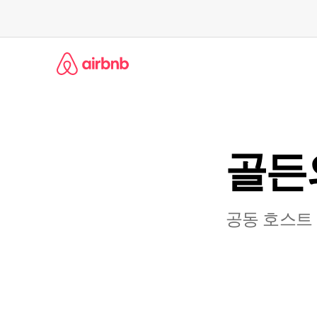
콘
텐
츠
로
바
로
가
기
골든의
공동 호스트 