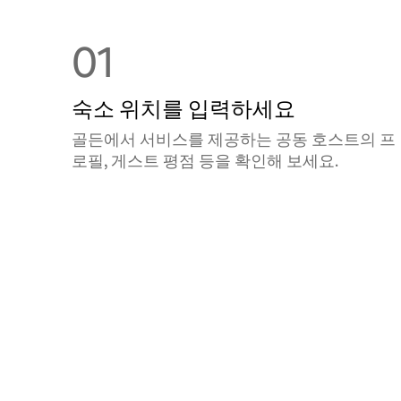
01
숙소 위치를 입력하세요
골든에서 서비스를 제공하는 공⁠동 호⁠스⁠트⁠의 프
로필, 게스트 평점 등을 확⁠인⁠해 보⁠세⁠요⁠.