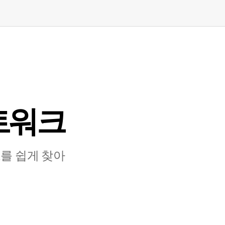
⁠워⁠크
 쉽⁠게 찾⁠아