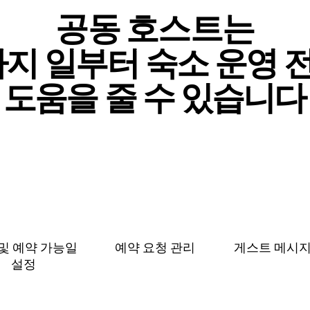
공동 호스트는
⁠지 일⁠부⁠터 숙⁠소 운⁠영 전
도⁠움⁠을 줄 수 있⁠습⁠니⁠다
및 예⁠약 가⁠능⁠일
예약 요청 관리
게스트 메⁠시⁠지
설⁠정