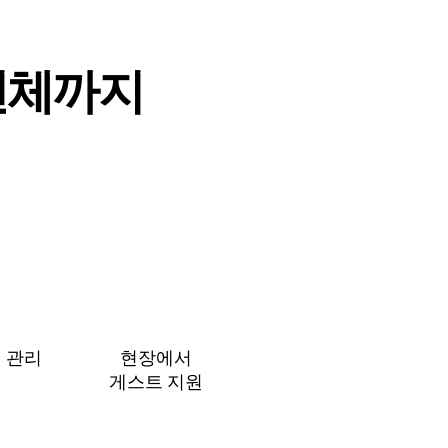
⁠체⁠까⁠지
 관⁠리
현장에서
게⁠스⁠트 지⁠원