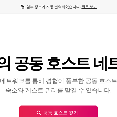
일부 정보가 자동 번역되었습니다. 
원문 보기
 공⁠동 호⁠스⁠트 네⁠트
네트워크를 통해 경험이 풍부한 공⁠동 호⁠스⁠트⁠를
숙⁠소⁠와 게⁠스⁠트 관⁠리⁠를 맡⁠길 수 있⁠습⁠니⁠다⁠.
공동 호스트 찾기