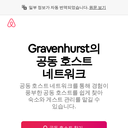
콘
일부 정보가 자동 번역되었습니다. 
원문 보기
텐
츠
로
바
로
가
기
Gravenhurst의
공⁠동 호⁠스⁠트
네⁠트⁠워⁠크
공동 호스트 네트워크를 통해 경험이
풍부한 공⁠동 호⁠스⁠트⁠를 쉽⁠게 찾⁠아
숙⁠소⁠와 게⁠스⁠트 관⁠리⁠를 맡⁠길 수
있⁠습⁠니⁠다⁠.
공동 호스트 찾기