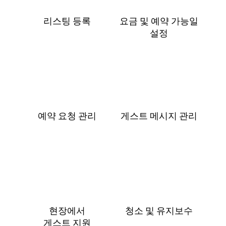
리스팅 등록
요금 및 예⁠약 가⁠능⁠일
설⁠정
예약 요청 관리
게스트 메⁠시⁠지 관⁠리
현장에서
청소 및 유지보수
게⁠스⁠트 지⁠원