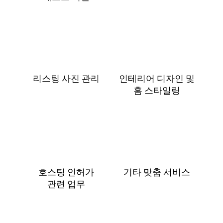
리스팅 사진 관리
인테리어 디자인 및
홈 스⁠타⁠일⁠링
호스팅 인허가
기타 맞춤 서비스
관⁠련 업⁠무