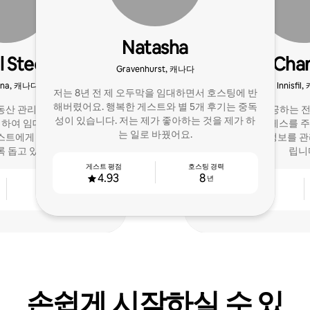
Natasha
l Stecher
Chan
Gravenhurst, 캐나다
ina, 캐나다
Innisfil
저는 8년 전 제 오두막을 임대하면서 호스팅에 반
해버렸어요. 행복한 게스트와 별 5개 후기는 중독
동산 관리 회사의 창립자이
5성급 숙박을 제공하는 전
성이 있습니다. 저는 제가 좋아하는 것을 제가 하
력하여 임대 숙소 운영이 원
트. 숙소에 스트레스를 
는 일로 바꿨어요.
스트에게 훌륭한 경험을 제
적화하고, 세부 정보를 관
록 돕고 있습니다.
립니
게스트 평점
호스팅 경력
4.93
8
년
호스팅 경력
게스트 평점
3
4.91
년
손쉽게 시작하실 수 있