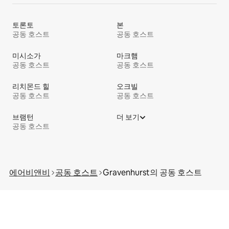
토론토
본
공동 호스트
공동 호스트
미시소가
마크햄
공동 호스트
공동 호스트
리치몬드 힐
오크빌
공동 호스트
공동 호스트
브램턴
더 보기
공동 호스트
에어비앤비
공동 호스트
Gravenhurst의 공⁠동 호⁠스⁠트