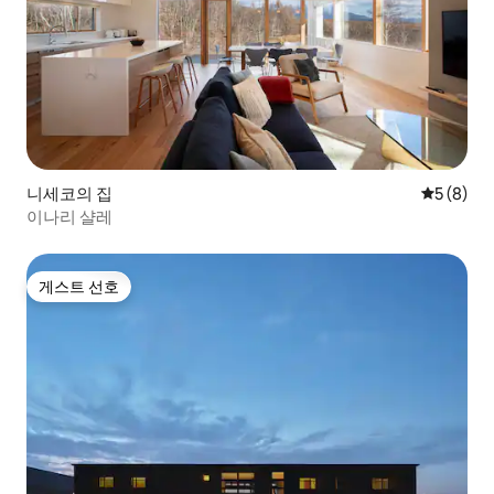
니세코의 집
평점 5점(
5 (8)
이나리 샬레
게스트 선호
게스트 선호