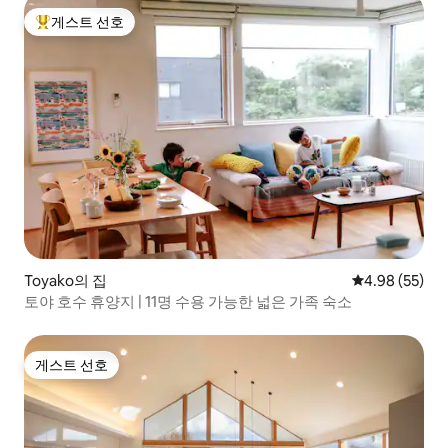
게스트 선호
상위 게스트 선호
Toyako의 집
평점 4.98점(5
4.98 (55)
토야 호수 휴양지 | 11명 수용 가능한 넓은 가족 숙소
게스트 선호
게스트 선호