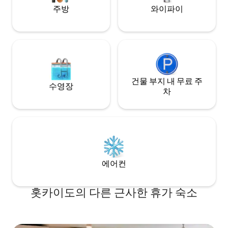
리 스키와 스노보드를 즐기는 사람들에게
맛보세요. 이 지역
주방
와이파이
숨겨진 명소입니다. '이런 온천 숙소에 머물
해를 위한 어려움 
고 싶다'는 생각에서 저희가 직접 건축하고
(2층은 1조 단독숙
디자인했습니다. 일본 주택만의 차분한 생
다) 또한, 제 아내는 평소에 볼 수 없는 신선
활 공간과 편안함을 경험해 주시기 바랍니
한 생선 세리 투어
다. 근처에 식당, 편의점, 슈퍼마켓이 없습
을 충족합니다. 전
니다. 차로 이동이 필수인 곳입니다. ※ 픽업
문화에 대한 더 많
및 드롭오프 서비스는 제공하지 않습니다.
양한 소규모 그룹 낚
건물의 오른쪽은 게스트 전용, 왼쪽은 호스
건물 부지 내 무료 주
험을 제공합니다. 이곳을 방문하는 게스트
수영장
트의 홈 오피스로, 내부에서 독립된 프라이
와 이 지역의 저희
차
빗한 디자인과 방음벽이 있습니다.
하는 순간.
에어컨
홋카이도의 다른 근사한 휴가 숙소