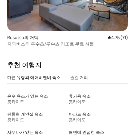
Rusutsu의 저택
평점 4.75점(
4.75 (71)
자파비스타 루수츠/루수츠 리조트 무료 셔틀
추천 여행지
다른 유형의 에어비앤비 숙소
즐길 거리
온수 욕조가 있는 숙소
휴가용 숙소
홋카이도
홋카이도
원룸형 개인실 숙소
아파트 숙소
홋카이도
홋카이도
사우나가 있는 숙소
해변에 인접한 숙소