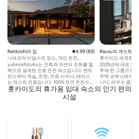
Rankoshi의 집
평점 4.99점(5점 만점), 후기 83
4.99 (83)
Rausu의 게스트용
니세코의 비밀스런 장소, 개인 온천
홋카이도 세계문화유
'yukinoshizuku'
운영하는 임대 및 
yukinoshizuku는 건축과 자연의 조화를 철
2025년에 새로 오
학으로 설계된 전용 온천 숙소입니다. 엔트
루에 한 그룹으로 
런스부터 객실, 온천, 유료 사우나, 테라스
주택 코부스테이는
는 게스트 전용입니다. 100% 천연 온천수인
니다. 라우수 콤부
홋카이도의 휴가용 임대 숙소의 인기 편의
전용 온천에서 마음과 몸을 치유해 주세요.
세련된 일본식 전
니세코 유모토 온천 "오유누마" 유황 온천
주방, 조미료, 조
시설
질병이나 건강을 개선하기 위한 치료법인
다. 숙소에서 판매
'온천 치료'를 위해 고대부터 사용된 비밀 온
리할 수 있습니다.
천입니다. 해발 약 600m. HIRAFU에서 떨
운 숙소입니다. 호
어진 조용한 산속 '오쿠니세코'란고에치정
있으며, 시설 내 
에 위치하고 있습니다. 국립공원 내에 위치
어 있으며, 현금 없
해 있어 '치세누프리'가 눈앞에 보입니다. 그
안전하고 편안한 숙
린 시즌에는 등산, 하이킹 겨울에는 백컨트
게스트에게 시레토