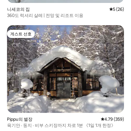
니세코의 집
평점 5점(5
5 (26)
360도 럭셔리 샬레 | 전망 및 리조트 이용
게스트 선호
게스트 선호
Pippu의 별장
평점 4.79점(5점
4.79 (359)
육기안 · 둥지 · 비부 스키장까지 차로 1분 《1일 1개 한정》