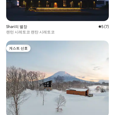
Shari의 별장
평점 5점(
5 (7)
랜턴 시레토코 랜탄 시레토코
게스트 선호
게스트 선호