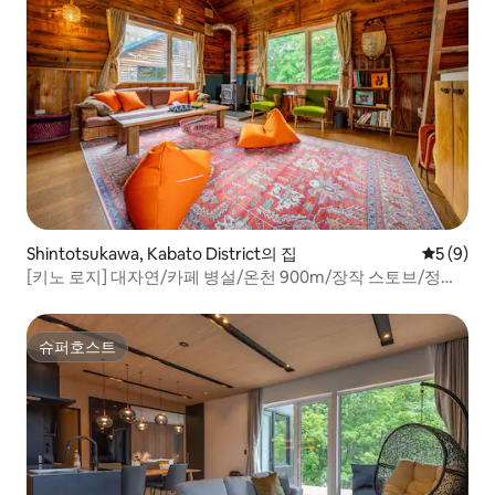
Shintotsukawa, Kabato District의 집
평점 5점(
5 (9)
[키노 로지] 대자연/카페 병설/온천 900m/장작 스토브/정원
4명/1일 1조 한정
슈퍼호스트
슈퍼호스트