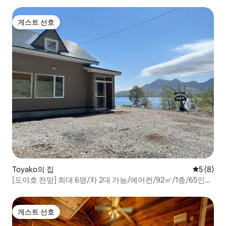
게스트 선호
게스트 선호
Toyako의 집
평점 5점(
5 (8)
[도야호 전망] 최대 6명/차 2대 가능/에어컨/92㎡/1층/65인치
TV/침대 난방/1평 온수 욕조/야외 벤치
게스트 선호
게스트 선호