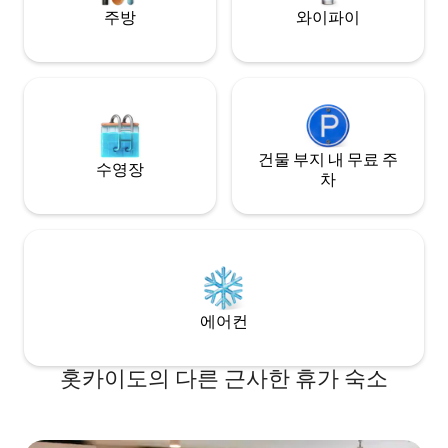
리 스키와 스노보드를 즐기는 사람들에게
맛보세요. 이 지역
주방
와이파이
숨겨진 명소입니다. '이런 온천 숙소에 머물
해를 위한 어려움 
고 싶다'는 생각에서 저희가 직접 건축하고
(2층은 1조 단독숙
디자인했습니다. 일본 주택만의 차분한 생
다) 또한, 제 아내는 평소에 볼 수 없는 신선
활 공간과 편안함을 경험해 주시기 바랍니
한 생선 세리 투어
다. 근처에 식당, 편의점, 슈퍼마켓이 없습
을 충족합니다. 전
니다. 차로 이동이 필수인 곳입니다. ※ 픽업
문화에 대한 더 많
및 드롭오프 서비스는 제공하지 않습니다.
양한 소규모 그룹 낚
건물의 오른쪽은 게스트 전용, 왼쪽은 호스
건물 부지 내 무료 주
험을 제공합니다. 이곳을 방문하는 게스트
수영장
트의 홈 오피스로, 내부에서 독립된 프라이
와 이 지역의 저희
차
빗한 디자인과 방음벽이 있습니다.
하는 순간.
에어컨
홋카이도의 다른 근사한 휴가 숙소