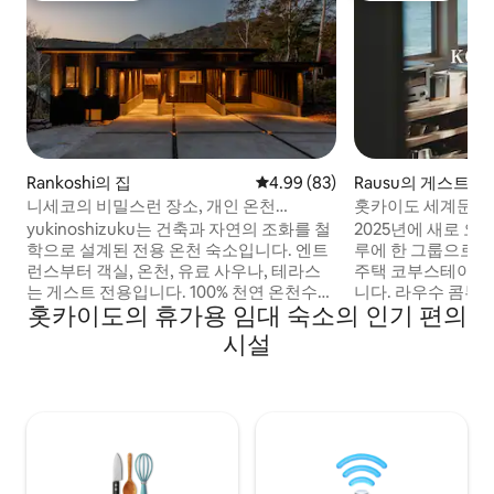
Rankoshi의 집
평점 4.99점(5점 만점), 후기 83
4.99 (83)
Rausu의 게스트용
니세코의 비밀스런 장소, 개인 온천
홋카이도 세계문화유
'yukinoshizuku'
운영하는 임대 및 
yukinoshizuku는 건축과 자연의 조화를 철
2025년에 새로 오
학으로 설계된 전용 온천 숙소입니다. 엔트
루에 한 그룹으로 
런스부터 객실, 온천, 유료 사우나, 테라스
주택 코부스테이는
는 게스트 전용입니다. 100% 천연 온천수인
니다. 라우수 콤부
홋카이도의 휴가용 임대 숙소의 인기 편의
전용 온천에서 마음과 몸을 치유해 주세요.
세련된 일본식 전
니세코 유모토 온천 "오유누마" 유황 온천
주방, 조미료, 조
시설
질병이나 건강을 개선하기 위한 치료법인
다. 숙소에서 판매
'온천 치료'를 위해 고대부터 사용된 비밀 온
리할 수 있습니다.
천입니다. 해발 약 600m. HIRAFU에서 떨
운 숙소입니다. 호
어진 조용한 산속 '오쿠니세코'란고에치정
있으며, 시설 내 
에 위치하고 있습니다. 국립공원 내에 위치
어 있으며, 현금 없
해 있어 '치세누프리'가 눈앞에 보입니다. 그
안전하고 편안한 숙
린 시즌에는 등산, 하이킹 겨울에는 백컨트
게스트에게 시레토