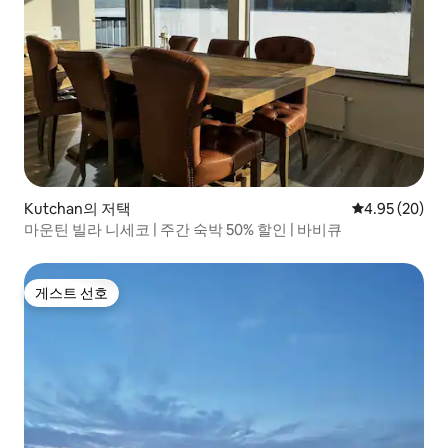
Kutchan의 저택
평점 4.95점(5
4.95 (20)
마운틴 빌라 니세코 | 주간 숙박 50% 할인 | 바비큐
게스트 선호
게스트 선호