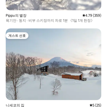
Pippu의 별장
평점 4.79점(5점
4.79 (359)
육기안 · 둥지 · 비부 스키장까지 차로 1분 《1일 1개 한정》
게스트 선호
게스트 선호
니세코의 집
평점 5점(5
5 (25)