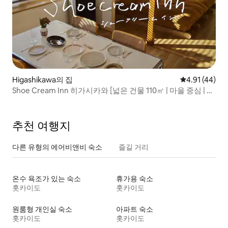
Higashikawa의 집
평점 4.91점(5
4.91 (44)
Shoe Cream Inn 히가시카와 [넓은 건물 110㎡ | 마을 중심 | 편
의점, 주점, 도보 거리]
추천 여행지
다른 유형의 에어비앤비 숙소
즐길 거리
온수 욕조가 있는 숙소
휴가용 숙소
홋카이도
홋카이도
원룸형 개인실 숙소
아파트 숙소
홋카이도
홋카이도