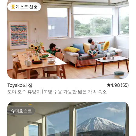
게스트 선호
상위 게스트 선호
Toyako의 집
평점 4.98점(5
4.98 (55)
토야 호수 휴양지 | 11명 수용 가능한 넓은 가족 숙소
슈퍼호스트
슈퍼호스트