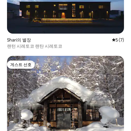
Shari의 별장
평점 5점(
5 (7)
랜턴 시레토코 랜탄 시레토코
게스트 선호
게스트 선호