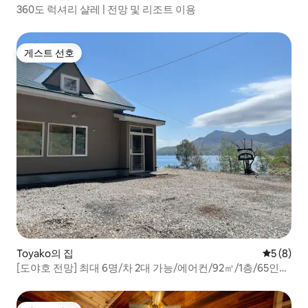
360도 럭셔리 샬레 | 전망 및 리조트 이용
게스트 선호
게스트 선호
Toyako의 집
평점 5점(
5 (8)
[도야호 전망] 최대 6명/차 2대 가능/에어컨/92㎡/1층/65인치
TV/침대 난방/1평 온수 욕조/야외 벤치