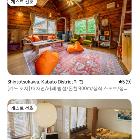
게스트 선호
게스트 선호
Shintotsukawa, Kabato District의 집
평점 5점(
5 (9)
[키노 로지] 대자연/카페 병설/온천 900m/장작 스토브/정원
4명/1일 1조 한정
게스트 선호
게스트 선호