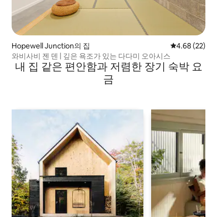
Hopewell Junction의 집
평점 4.68점(5
4.68 (22)
와비사비 젠 덴 | 깊은 욕조가 있는 다다미 오아시스
내 집 같은 편안함과 저렴한 장기 숙박 요
금