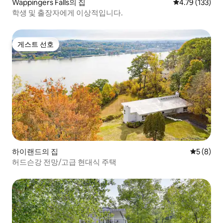
Wappingers Falls의 집
평점 4.79점(5
4.79 (133)
학생 및 출장자에게 이상적입니다.
게스트 선호
게스트 선호
하이랜드의 집
평점 5점(
5 (8)
허드슨강 전망/고급 현대식 주택