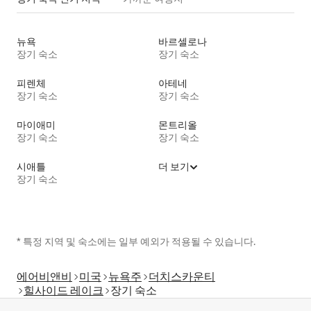
뉴욕
바르셀로나
장기 숙소
장기 숙소
피렌체
아테네
장기 숙소
장기 숙소
마이애미
몬트리올
장기 숙소
장기 숙소
시애틀
더 보기
장기 숙소
* 특정 지역 및 숙소에는 일부 예외가 적용될 수 있습니다.
에어비앤비
미국
뉴욕주
더치스카운티
힐사이드 레이크
장기 숙소