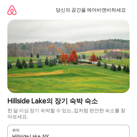
콘
텐
당신의 공간을 에어비앤비하세요
츠
로
바
로
가
기
Hillside Lake의 장기 숙박 숙소
한 달 이상 장기 숙박할 수 있는, 집처럼 편안한 숙소를 찾
아보세요.
위치
결과가 나오면 위·아래 화살표 키를 사용하거나 터치 또는 스와이프