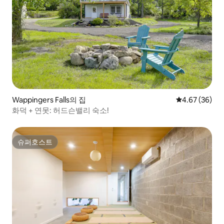
Wappingers Falls의 집
평점 4.67점(5
4.67 (36)
화덕 + 연못: 허드슨밸리 숙소!
슈퍼호스트
슈퍼호스트