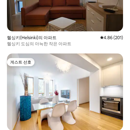
헬싱키(Helsinki)의 아파트
평점 4.86점(5점
4.86 (201)
헬싱키 도심의 아늑한 작은 아파트
게스트 선호
게스트 선호