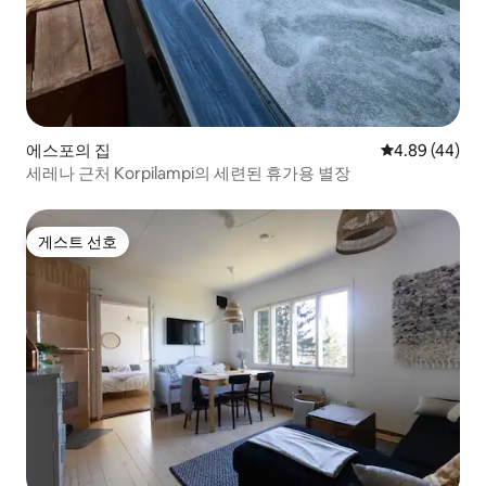
에스포의 집
평점 4.89점(5
4.89 (44)
세레나 근처 Korpilampi의 세련된 휴가용 별장
게스트 선호
게스트 선호