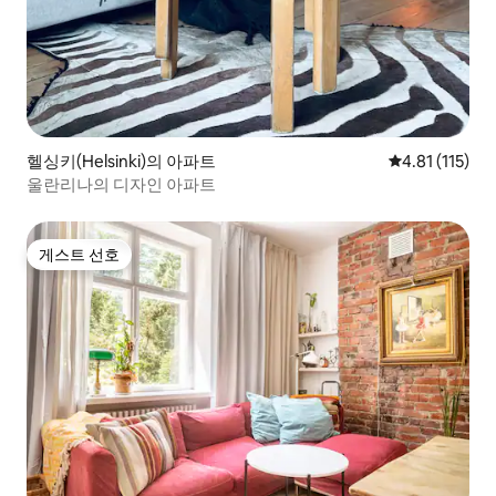
헬싱키(Helsinki)의 아파트
평점 4.81점(5
4.81 (115)
울란리나의 디자인 아파트
게스트 선호
게스트 선호