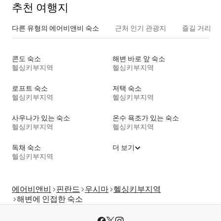
추천 여행지
다른 유형의 에어비앤비 숙소
근처 인기 관광지
즐길 거리
콘도 숙소
해변 바로 앞 숙소
헬싱키부지역
헬싱키부지역
로프트 숙소
저택 숙소
헬싱키부지역
헬싱키부지역
사우나가 있는 숙소
온수 욕조가 있는 숙소
헬싱키부지역
헬싱키부지역
독채 숙소
더 보기
헬싱키부지역
에어비앤비
핀란드
우시마
헬싱키부지역
해변에 인접한 숙소