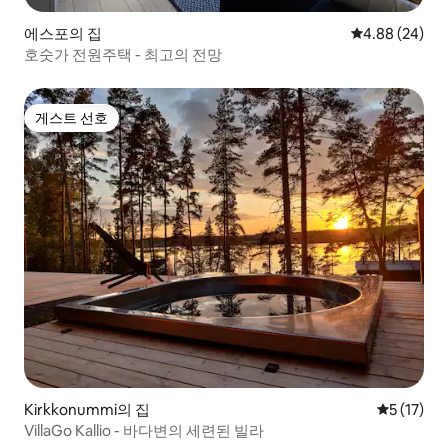
에스포의 집
평점 4.88점(5
4.88 (24)
호숫가 전원주택 - 최고의 전망
게스트 선호
게스트 선호
Kirkkonummi의 집
평점 5점(5
5 (17)
VillaGo Kallio - 바다변의 세련된 빌라