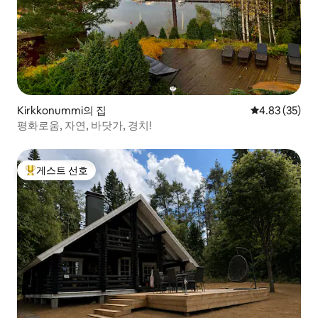
Kirkkonummi의 집
평점 4.83점(5
4.83 (35)
평화로움, 자연, 바닷가, 경치!
게스트 선호
상위 게스트 선호