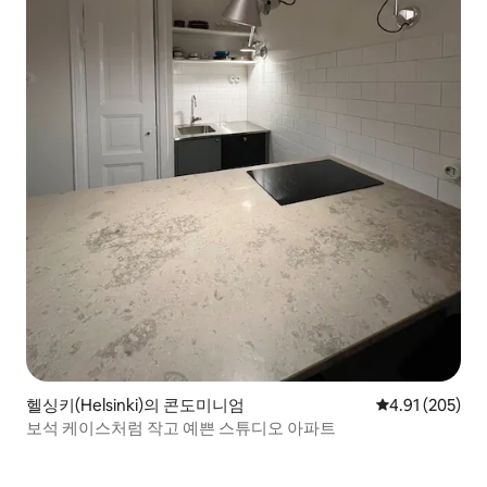
헬싱키(Helsinki)의 콘도미니엄
평점 4.91점(5점
4.91 (205)
보석 케이스처럼 작고 예쁜 스튜디오 아파트