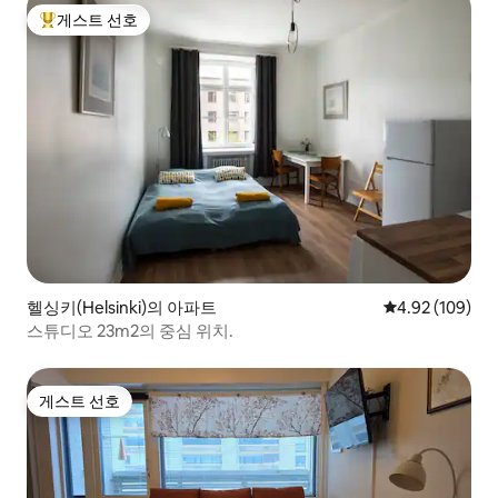
게스트 선호
상위 게스트 선호
헬싱키(Helsinki)의 아파트
평점 4.92점(5점
4.92 (109)
스튜디오 23m2의 중심 위치.
게스트 선호
게스트 선호