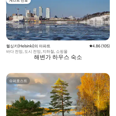
게스트 선호
게스트 선호
헬싱키(Helsinki)의 아파트
평점 4.86점(5점
4.86 (105)
바다 전망, 도시 전망, 지하철, 쇼핑몰
해변가 하우스 숙소
슈퍼호스트
슈퍼호스트