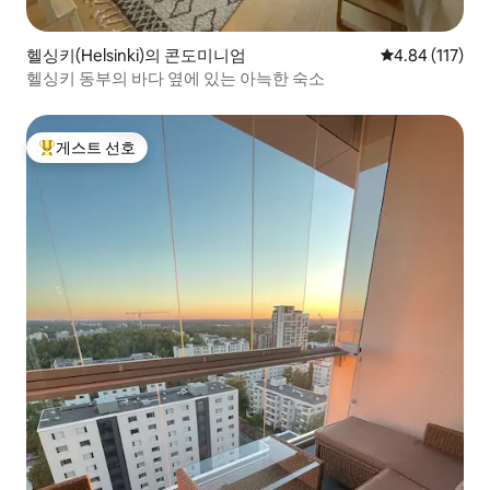
헬싱키(Helsinki)의 콘도미니엄
평점 4.84점(5
4.84 (117)
헬싱키 동부의 바다 옆에 있는 아늑한 숙소
게스트 선호
상위 게스트 선호