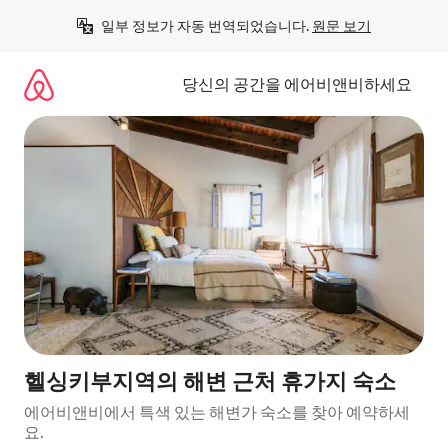
콘
일부 정보가 자동 번역되었습니다. 
원문 보기
텐
츠
로
당신의 공간을 에어비앤비하세요
바
로
가
기
헬싱키부지역의 해변 근처 휴가지 숙소
에어비앤비에서 특색 있는 해변가 숙소를 찾아 예약하세
요.