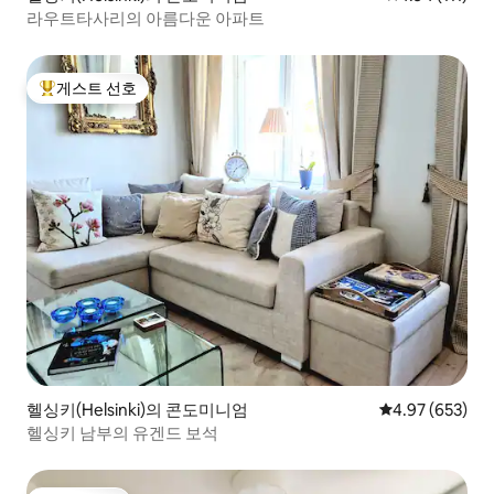
라우트타사리의 아름다운 아파트
게스트 선호
상위 게스트 선호
헬싱키(Helsinki)의 콘도미니엄
평점 4.97점(5점
4.97 (653)
헬싱키 남부의 유겐드 보석