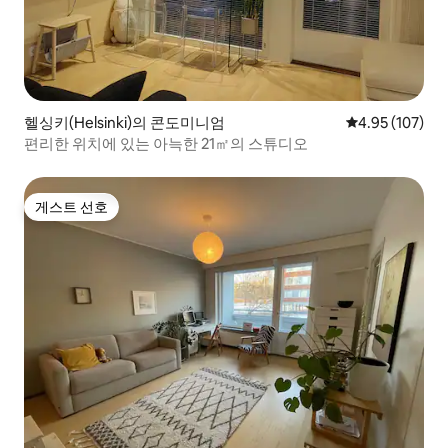
헬싱키(Helsinki)의 콘도미니엄
평점 4.95점(5점
4.95 (107)
편리한 위치에 있는 아늑한 21㎡의 스튜디오
게스트 선호
게스트 선호