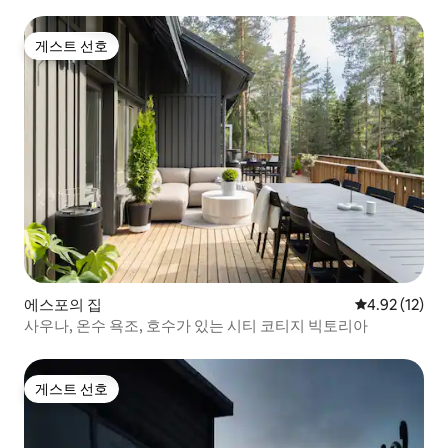
게스트 선호
게스트 선호
에스포의 집
평점 4.92점(5
4.92 (12)
사우나, 온수 욕조, 호수가 있는 시티 코티지 빅토리아
게스트 선호
게스트 선호