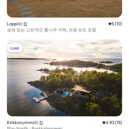
Loppi의 집
평점 5점(5
5 (10)
섬에 있는 고전적인 통나무 저택, 전용 보트 포함
Luxe
Luxe
Kirkkonummi의 집
평점 4.93점(5
4.93 (15)
Stay North - Porkkalanniemi