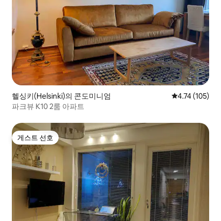
헬싱키(Helsinki)의 콘도미니엄
평점 4.74점(5
4.74 (105)
파크뷰 K10 2룸 아파트
게스트 선호
게스트 선호