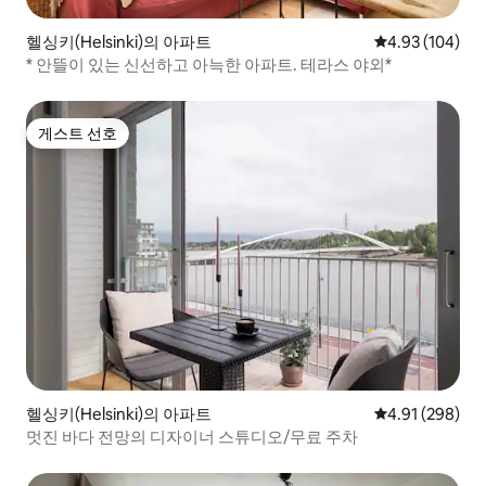
헬싱키(Helsinki)의 아파트
평점 4.93점(5점
4.93 (104)
* 안뜰이 있는 신선하고 아늑한 아파트. 테라스 야외*
게스트 선호
게스트 선호
헬싱키(Helsinki)의 아파트
평점 4.91점(5점
4.91 (298)
멋진 바다 전망의 디자이너 스튜디오/무료 주차