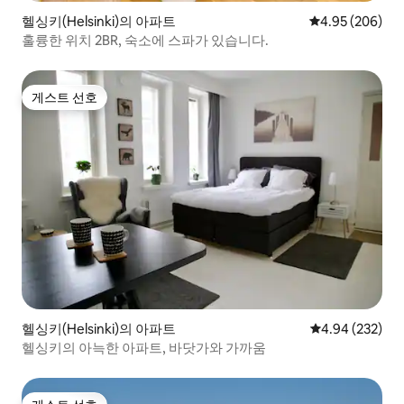
헬싱키(Helsinki)의 아파트
평점 4.95점(5점
4.95 (206)
훌륭한 위치 2BR, 숙소에 스파가 있습니다.
게스트 선호
게스트 선호
헬싱키(Helsinki)의 아파트
평점 4.94점(5점
4.94 (232)
헬싱키의 아늑한 아파트, 바닷가와 가까움