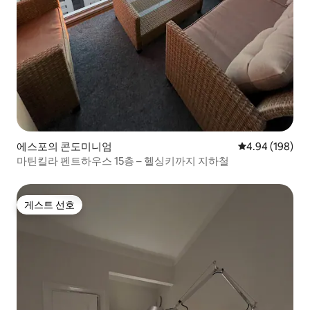
에스포의 콘도미니엄
평점 4.94점(5점
4.94 (198)
마틴킬라 펜트하우스 15층 – 헬싱키까지 지하철
게스트 선호
게스트 선호