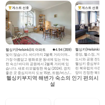
게스트 선호
게스트 선호
상위 게스트 선호
상위 게스트 선호
헬싱키(Helsinki
헬싱키(Helsinki)의 아파트
평점 4.94점(5점 만점), 후기 359
4.94 (359)
엄
중앙, 헬스장, 거대
빛이 많습니다. 바다까지 2블록 거리이며
차장
중심지에서 가깝습니다!
도시와 공원 전망과
가장 아름답고 평화로운 동네에 있는 아늑
헬싱키 중심부의 숙
한 숙소! 바다와 공원에서 2블록 거리에 있
린 북유럽의 아침, 
습니다. 새로 리모델링한 욕실 (2024). 경치
양이 진정한 북유럽
좋은 곳 중심지까지 도보 15분, 트램/버스/
헬싱키부지역 해변가 숙소의 인기 편의시
고 평점을 받은 레
시티 자전거. 쾌적한 두 개의 객실을 단독으
점이 몇 걸음 거리
로 사용하실 수 있습니다. 높은 천장과 창문.
설
헬스장 이용 + 무료 주차 ✔ 주방
조용하고 조화롭습니다. 시설이 잘 갖춰진
✔ 유연한 체크인 ✔
주방. 킹사이즈 침대. 더 조용한 침실은 찾을
기차 충전 ✔ 빠른 
수 없습니다! 아르누보 건물의 최상층 4층.
PS4 ➟ 트램 4개 노선 ⌘ 센트럴역까지 12분
섬, 아늑한 레스토랑, 디자인 디스트릭트,
🛳 탈린 페리 400
부티크가 근처에 있습니다. 엘리베이터는