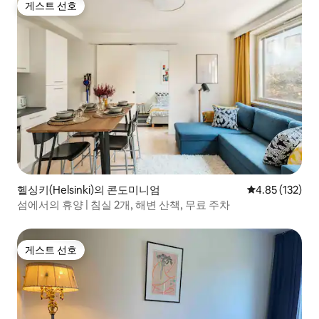
게스트 선호
게스트 선호
헬싱키(Helsinki)의 콘도미니엄
평점 4.85점(5
4.85 (132)
섬에서의 휴양 | 침실 2개, 해변 산책, 무료 주차
게스트 선호
게스트 선호