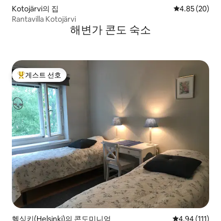
Kotojärvi의 집
평점 4.85점(5
4.85 (20)
Rantavilla Kotojärvi
해변가 콘도 숙소
게스트 선호
상위 게스트 선호
헬싱키(Helsinki)의 콘도미니엄
평점 4.94점(5
4.94 (111)