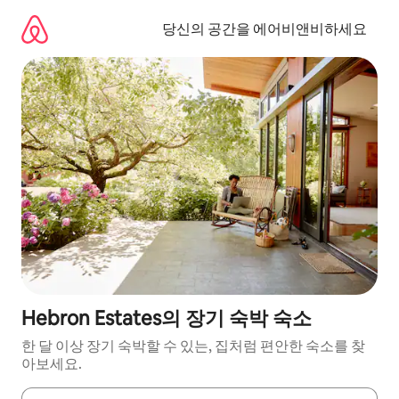
콘
텐
당신의 공간을 에어비앤비하세요
츠
로
바
로
가
기
Hebron Estates의 장기 숙박 숙소
한 달 이상 장기 숙박할 수 있는, 집처럼 편안한 숙소를 찾
아보세요.