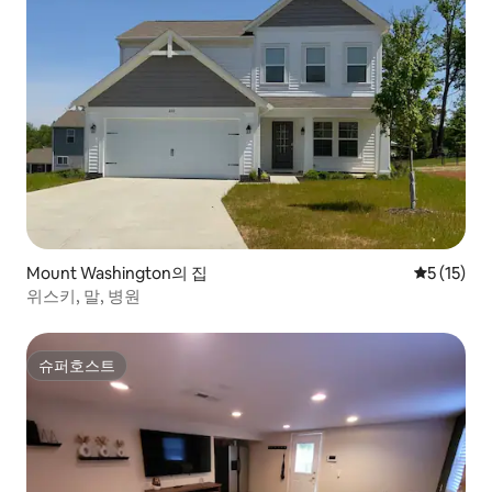
Mount Washington의 집
평점 5점(5
5 (15)
위스키, 말, 병원
슈퍼호스트
슈퍼호스트