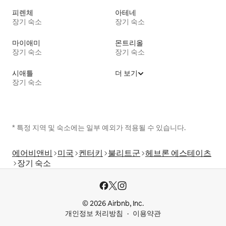
피렌체
아테네
장기 숙소
장기 숙소
마이애미
몬트리올
장기 숙소
장기 숙소
시애틀
더 보기
장기 숙소
* 특정 지역 및 숙소에는 일부 예외가 적용될 수 있습니다.
에어비앤비
미국
켄터키
불리트군
헤브론 에스테이츠
장기 숙소
© 2026 Airbnb, Inc.
개인정보 처리방침
이용약관