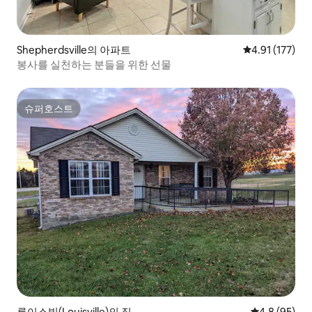
Shepherdsville의 아파트
평점 4.91점(5
4.91 (177)
봉사를 실천하는 분들을 위한 선물
슈퍼호스트
슈퍼호스트
루이스빌(Louisville)의 집
평점 4.8점(5
4.8 (95)