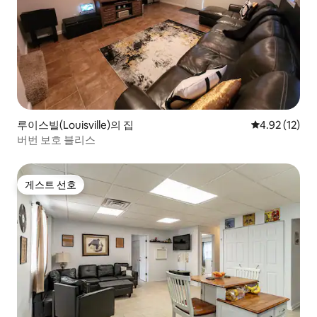
루이스빌(Louisville)의 집
평점 4.92점(5
4.92 (12)
버번 보호 블리스
게스트 선호
게스트 선호