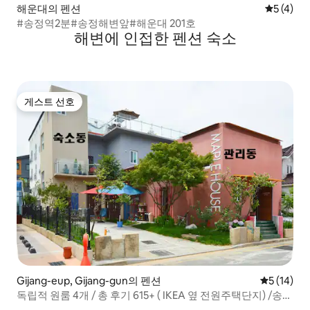
해운대의 펜션
평점 5점(
5 (4)
#송정역2분#송정해변앞#해운대 201호
해변에 인접한 펜션 숙소
게스트 선호
게스트 선호
Gijang-eup, Gijang-gun의 펜션
평점 5점(5
5 (14)
독립적 원룸 4개 / 총 후기 615+ ( IKEA 옆 전원주택단지) /송정
메이플하우스