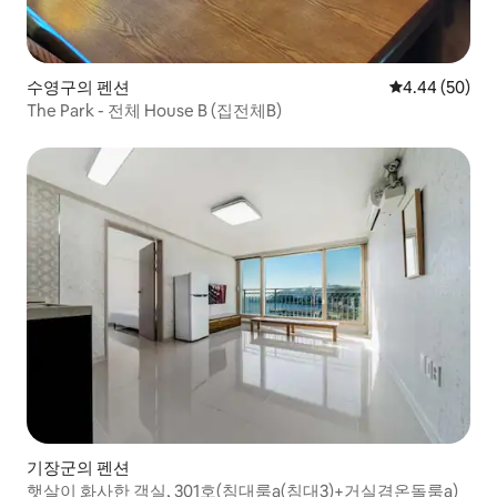
수영구의 펜션
평점 4.44점(5
4.44 (50)
The Park - 전체 House B (집전체B)
기장군의 펜션
햇살이 화사한 객실, 301호(침대룸a(침대3)+거실겸온돌룸a)