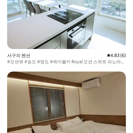
서구의 펜션
평점 4.83점(
4.83 (6)
#오션뷰 #송도 #영도 #케이블카 Royal 오션 스위트 파노라마
뷰6