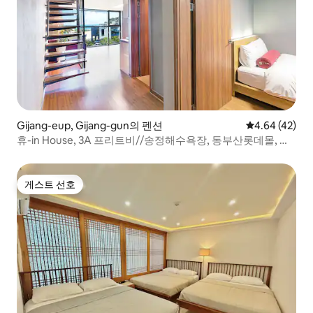
Gijang-eup, Gijang-gun의 펜션
평점 4.64점(5
4.64 (42)
휴-in House, 3A 프리트비//송정해수욕장, 동부산롯데몰, 용
궁사
게스트 선호
게스트 선호