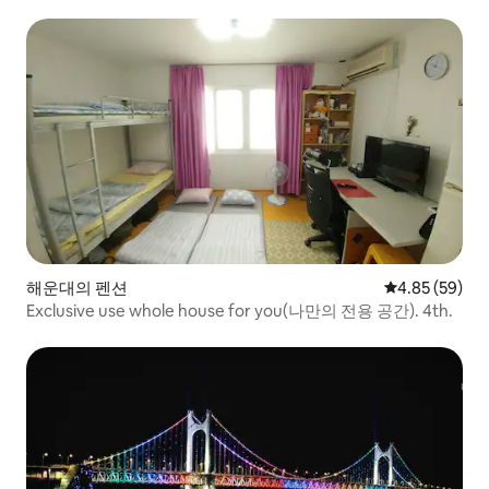
해운대의 펜션
평점 4.85점(5
4.85 (59)
Exclusive use whole house for you(나만의 전용 공간). 4th.