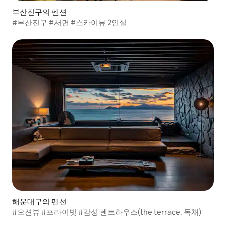
부산진구의 펜션
#부산진구 #서면 #스카이뷰 2인실
해운대구의 펜션
#오션뷰 #프라이빗 #감성 펜트하우스(the terrace. 독채)