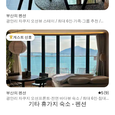
부산의 펜션
광안리 자쿠지 오션뷰 스테이 / 최대 6인·가족·그룹 추천 /
NEW
게스트 선호
상위 게스트 선호
부산의 펜션
평점 5점(
5 (9)
광안리 자쿠지 오션프론트·전면 바다뷰 숙소 / 최대 6인·침대
기타 휴가지 숙소 - 펜션
3/NEW