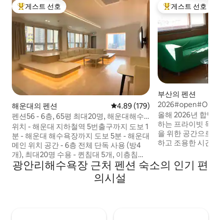
게스트 선호
게스트 선호
상위 게스트 선호
상위 게스트 선호
부산의 펜션
2026#open#Orc
해운대의 펜션
평점 4.89점(5점 만점), 후기 179
4.89 (179)
보1분 #아울렛#
올해 2026년 합
펜션56 - 6층, 65평 최대20명, 해운대해수
하는 프라이빗 독채
욕장 단체/모임 감성 펜션, 바다 5분
위치 - 해운대 지하철역 5번출구까지 도보 1
을 위한 공간으로,
분 - 해운대 해수욕장까지 도보 5분 - 해운대
하고 조용한 시간을 보
메인 위치 공간 - 6층 전체 단독 사용 (방4
가 골목사이의 주택
개), 최대20명 수용 - 퀸침대 5개, 이층침대
고, 머무는 동안 온
광안리해수욕장 근처 펜션 숙소의 인기 편
4개(총 8인) , 접이식매트리스 2개 - 키즈존
리듬에 집중할 수 있습니다. 숙
(정글짐) - 오락실용 게임기 (게임 약 8,000
의시설
독채 숙소 한 팀 전용
여 종) - 70인치 대형 TV - 단체 이용에 적합
친구 모임 알맞습니다.
한 넓은 거실 및 다이닝 공간 - 남녀 화장실
택 도로를 인접하지 않아요 
완전 분리 (남/여 각각 변기 2개 + 샤워부스
큐후 단란한식사 *이용료 별도 4. 휴식에 집
2개) - 숙소 내부 취사가능 - 세탁 & 건조기
중한 감성적인 분위기 이런 분들께 
무료 이용 - 모든 방 냉/낭반기 주차 - 건물