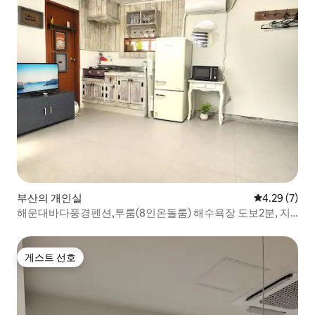
부산의 개인실
평점 4.29점(
4.29 (7)
해운대바다풍경펜션,투룸(8인온돌룸) 해수욕장 도보2분, 지
하철 바로 인근, 실내바베큐시설
게스트 선호
게스트 선호