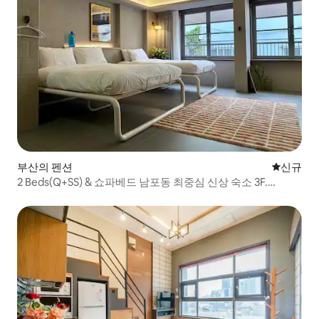
부산의 펜션
신규 숙소
신규
2 Beds(Q+SS) & 쇼파베드 남포동 최중심 신상 숙소 3F.
Retreat Room