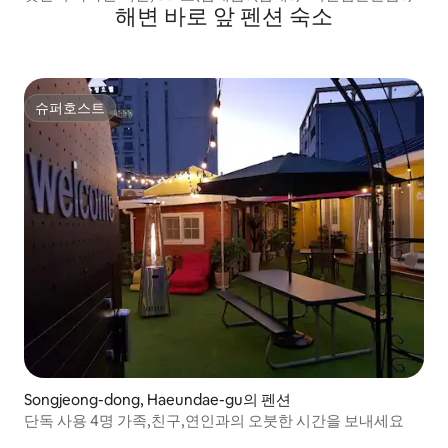
해변 바로 앞 펜션 숙소
슈퍼호스트
슈퍼호스트
Songjeong-dong, Haeundae-gu의 펜션
단독 사용 4명 가족,친구,연인과의 오붓한 시간을 보내세요