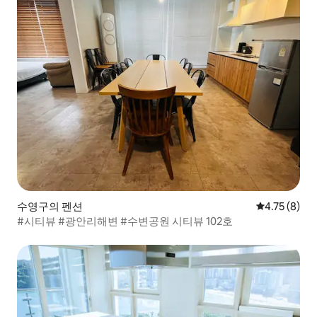
수영구의 펜션
평점 4.75점(
4.75 (8)
#시티뷰 #광안리해변 #수변공원 시티뷰 102호