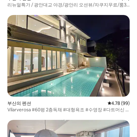
리뉴얼특가 / 광안대교 야경/광안리 오션뷰/자쿠지무료/룸3
개/최대7인/청결보장
부산의 펜션
평점 4.78점(5
4.78 (99)
Vilarverosa #60평 2층독채 #대형욕조 #수영장 #다트머신 #
야외취사시설