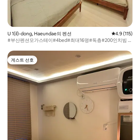
U 1(il)-dong, Haeundae의 펜션
평점 4.9점(5
4.9 (115)
#부산펜션모가스테이#4bed#최대16명#독층#200인치빔 #
구남로메인#짐보관가능#정수기
게스트 선호
게스트 선호