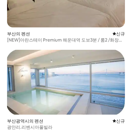
부산의 펜션
신규 숙소
신규
[NEW]아란스테이 Premium 해운대역 도보3분 / 룸2 /화장실
2 / 최대 7인
부산광역시의 펜션
신규 숙소
신규
광안리.리벤시아풀빌라