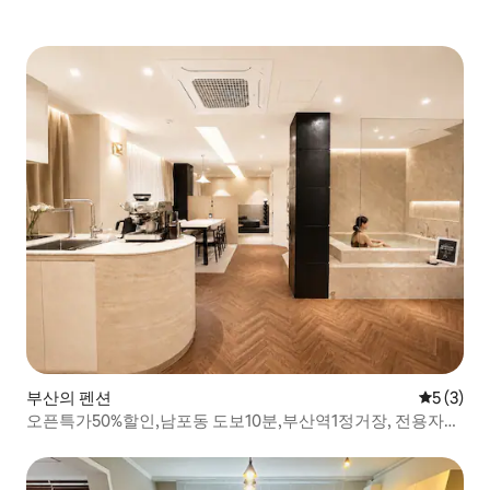
부산의 펜션
평점 5점(
5 (3)
오픈특가50%할인,남포동 도보10분,부산역1정거장, 전용자쿠
지,중앙역 도보5분,무료주차#1