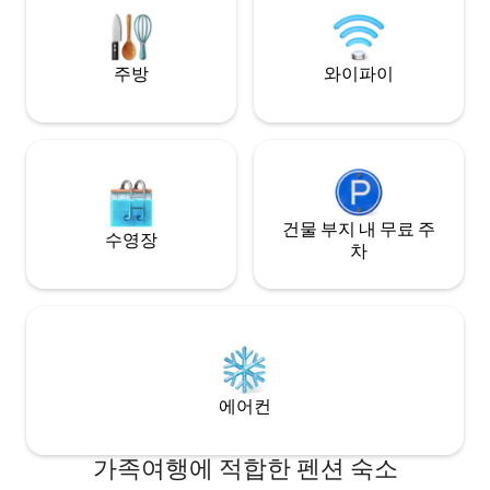
요 1. 바닷가 근처 조용한곳을 찾는분 2. 사
뒷편 행운타워주차장 : 유료(15,000원/일)
람 눈치 보지 않고 쉬
추천 - 건물 뒷편 행복주차장 : 유료
식이 중심인 여행을 
(20,000~25,000원/일, 예약 시 안내메세지
주방
와이파이
함께 편안하게 머물 
참고) (단, 주차장 상황에 따라 요금 변동 있
족 5. 연화리 식
음) 기타 - 체크인 오후 4시 / 체크아웃 오전
쉴곳을 찾는 모임분들 복잡한 일상 잠
11시 - 부모님 동반없는 미성년자 숙박불가
춰 조용한 바다 마을
- 기준인원 초과시 1명당 2만원 추가금 - 반
있는 시간이 되길 
려동물 동반 불가
건물 부지 내 무료 주
수영장
차
에어컨
가족여행에 적합한 펜션 숙소