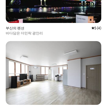
부산의 펜션
평점 5점(
5 (4)
바다담은 더민락 광안리