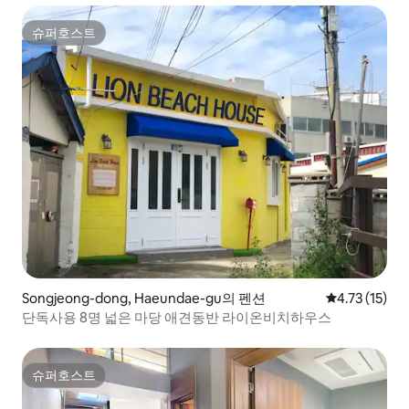
슈퍼호스트
슈퍼호스트
Songjeong-dong, Haeundae-gu의 펜션
평점 4.73점(
4.73 (15)
단독사용 8명 넓은 마당 애견동반 라이온비치하우스
슈퍼호스트
슈퍼호스트