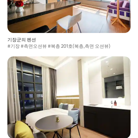
기장군의 펜션
#기장 #측면오션뷰 #복층 201호(복층,측면 오션뷰)