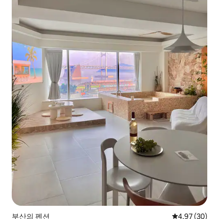
부산의 펜션
평점 4.97점(5
4.97 (30)