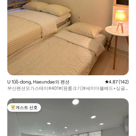
U 1(il)-dong, Haeundae의 펜션
평점 4.87점(5점
4.87 (142)
부산펜션모가스테이#401#(원룸크기)#세미더블베드+싱글
베드#무료짐보관가능#해운대구남로메인
게스트 선호
상위 게스트 선호