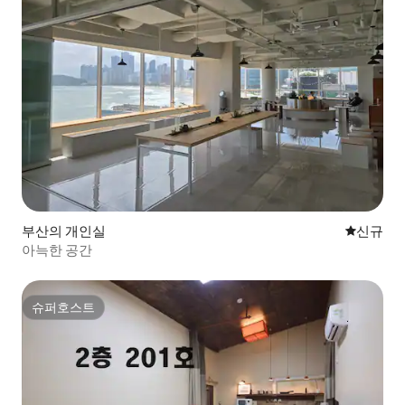
부산의 개인실
신규 숙소
신규
아늑한 공간
슈퍼호스트
슈퍼호스트