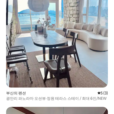
부산의 펜션
평점 5점(
5 (3)
광안리 파노라마 오션뷰·정원 테라스 스테이 / 최대 6인/NEW