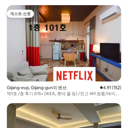
게스트 선호
게스트 선호
Gijang-eup, Gijang-gun의 펜션
평점 4.91점(5
4.91 (152)
101호 /총 후기 615+ (IKEA, 롯데 몰 등) /천고 4M 원룸/메이플
하우스