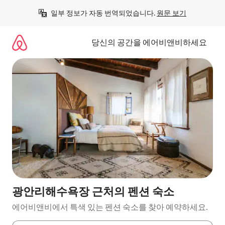
콘
일부 정보가 자동 번역되었습니다. 
원문 보기
텐
츠
로
당신의 공간을 에어비앤비하세요
바
로
가
기
광안리해수욕장 근처의 펜션 숙소
에어비앤비에서 특색 있는 펜션 숙소를 찾아 예약하세요.