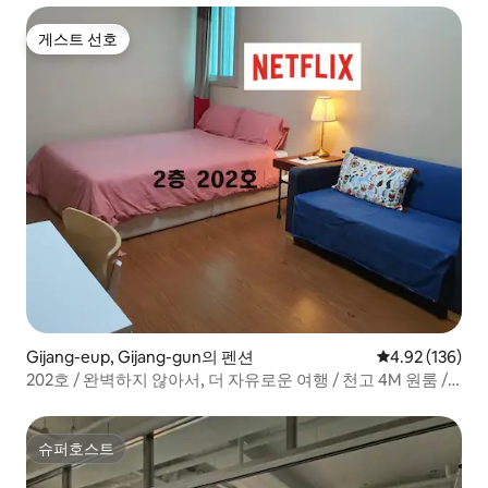
게스트 선호
게스트 선호
Gijang-eup, Gijang-gun의 펜션
평점 4.92점(5점
4.92 (136)
202호 / 완벽하지 않아서, 더 자유로운 여행 / 천고 4M 원룸 /
송정 메이플하우스
슈퍼호스트
슈퍼호스트