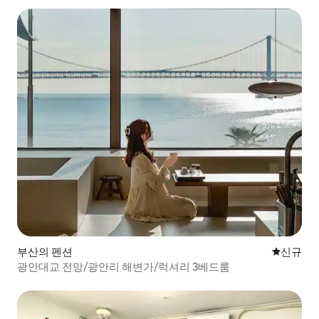
부산의 펜션
신규 숙소
신규
광안대교 전망/광안리 해변가/럭셔리 3베드룸