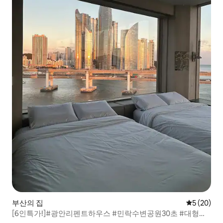
부산의 집
평점 5점(5
5 (20)
[6인특가!]#광안리펜트하우스 #민락수변공원30초 #대형숙
소 #실내자쿠지#노래방#빔프로젝터