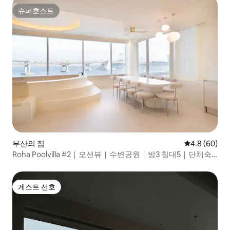
슈퍼호스트
슈퍼호스트
부산의 집
평점 4.8점(5
4.8 (60)
Roha Poolvilla #2｜오션뷰｜수변공원｜방3 침대5｜단체숙
소
게스트 선호
게스트 선호