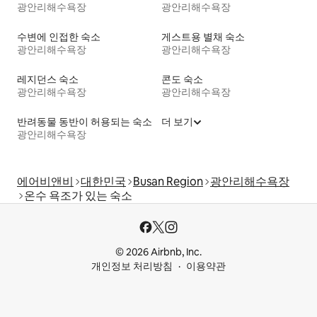
광안리해수욕장
광안리해수욕장
수변에 인접한 숙소
게스트용 별채 숙소
광안리해수욕장
광안리해수욕장
레지던스 숙소
콘도 숙소
광안리해수욕장
광안리해수욕장
반려동물 동반이 허용되는 숙소
더 보기
광안리해수욕장
에어비앤비
대한민국
Busan Region
광안리해수욕장
온수 욕조가 있는 숙소
© 2026 Airbnb, Inc.
개인정보 처리방침
이용약관