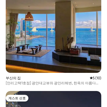
부산의 집
평점 5점(5
5 (10)
[안리고택1호점] 광안대교뷰와 광안리해변, 한옥의 아름다움_
침실3_침대4
게스트 선호
게스트 선호