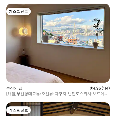
게스트 선호
게스트 선호
부산의 집
평점 4.96점(5
4.96 (114)
[해밀]부산항대교뷰•오션뷰•자쿠지•닌텐도스위치•보드게임•
빔프로젝터
게스트 선호
게스트 선호