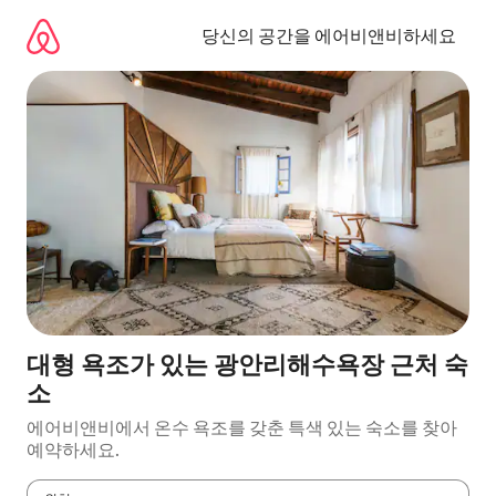
콘
텐
당신의 공간을 에어비앤비하세요
츠
로
바
로
가
기
대형 욕조가 있는 광안리해수욕장 근처 숙
소
에어비앤비에서 온수 욕조를 갖춘 특색 있는 숙소를 찾아
예약하세요.