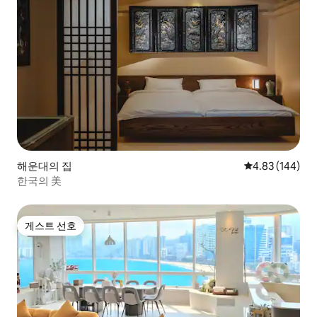
해운대의 집
평점 4.83점(5점
4.83 (144)
한국의 美
게스트 선호
게스트 선호