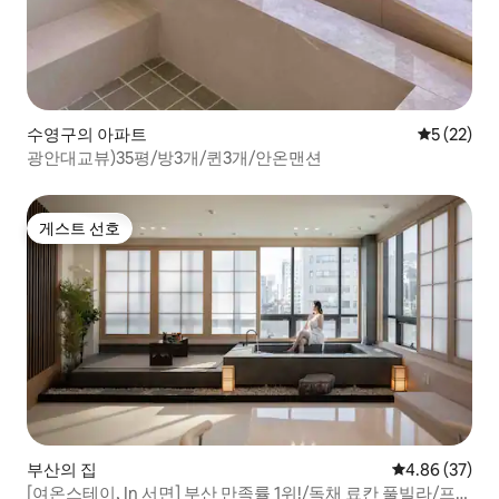
수영구의 아파트
평점 5점(5
5 (22)
광안대교뷰)35평/방3개/퀸3개/안온맨션
게스트 선호
게스트 선호
부산의 집
평점 4.86점(5
4.86 (37)
[여온스테이, In 서면] 부산 만족률 1위!/독채 료칸 풀빌라/프리