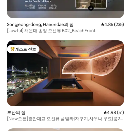
Songjeong-dong, Haeundae의 집
평점 4.85점(5점
4.85 (235)
[Lawful] 해운대 송정 오션뷰 B02_BeachFront
게스트 선호
상위 게스트 선호
부산의 집
평점 4.98점(5
4.98 (51)
[New오픈]광안대교 오션뷰 풀빌라|자쿠지,사우나 무료|룸2
개|최대(6인)|Dia(501)