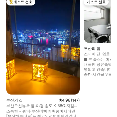
게스트 선호
게스트 선호
상위 게스트 선호
게스트 선호
부산의 집
스테이 단.
■ 본 숙소는 미스
내국인 공유숙박 합
영되고 있습니다. ■ 이곳을 찾은 이들의 
중한 시간을 위해 
다. 특별하고 아름다운 그들에게 이 공간을
선물해드립니다. • 인원은 2인 기본이며, 최
대인원 4인까지 가능
3시 체크아웃11시 • 어메니티 드라이기, 샴
푸, 린스, 바디워시, 핸드워시
부산의 집
평점 4.96점(5점 만점), 후기 147
4.96 (147)
디어 & 기타편의 55인치TV, WIFI, 드럼세탁
부산오션뷰.커플.야경.송도.K-BBQ.자갈
기, 시스템에어컨 • 어메니티 다이닝 4인용
치.biff.감천마을.부산타워.국제시장.쉼터
소중한 사람과 부산여행 계획중이시다면
다이닝 테이블, 냉장
[부산해돋이로]는 최고의선택이될것입니