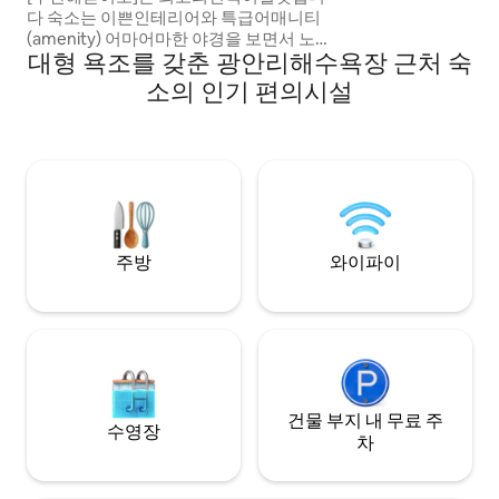
트, 네스프레소(버츄
다 숙소는 이쁜인테리어와 특급어매니티
(4인), 조리도구, 
(amenity) 어마어마한 야경을 보면서 노천
솔트, 식용류, 설탕 • 주차는 불가합니다 다
대형 욕조를 갖춘 광안리해수욕장 근처 숙
월플욕조를 무료로 즐길수 있어요 객실은
만, 집앞 짐내릴수
최고의 편안함을 선사하기 위해 사려깊은
소의 인기 편의시설
다 참고해주세요. 가까운 위치 사설주차장
시설을 갖추고 있습니다. 거실에서는 바다
이 있습니다. 안내가 필요하시면 문의주세
전망이 파노라마처럼 숨막히게 보일것이며
요! • 조용하고 편안한 휴식이 가능한 소음
건식화장실.건식세면기.샤워실을 갖추고
이 적은 주택가 단독
있으며 루프탑은 온수와 스파기능있는 야
외월플욕조가 있습니다 야외온천에 온듯할
것입니다 여행에 지친 몸과 마음을 위로 받
으면서 힐링이 될것입니다 호스트가 제공
하는 한국의김치와BBQ를 즐기면서 K-드라
주방
와이파이
마의 주인공이 되어보세요 한국의 가정식
숙소지만 호텔이 부럽지 않습니다 [부산해
돋이로]는 머물다보면 안가고픈곳, 다시 오
고싶은곳, 야경이 끝내주는곳 반전매력있
는곳, 연인과의필수 방문해야하는곳입니다
[부산해돋이로]는미스터멘션특례를 적용
받아 내국인공유숙박합법업체 부산1호 등
록되어 운영하는 숙소입니다
건물 부지 내 무료 주
수영장
차