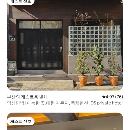
게스트 선호
게스트 선호
부산의 게스트용 별채
평점 4.97점(5
4.97 (76)
덕성민박 [아늑한 곳,대형 자쿠지, 독채펜션] DS private hotel
게스트 선호
게스트 선호