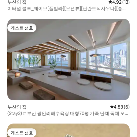
부산의 집
평점 4.92점(5
4.92 (13)
이터널 블루_웨이브[풀빌라][오션뷰][핀란드식사우나][송도
케이블카][무료주차]
게스트 선호
게스트 선호
부산의 집
평점 4.83점(
4.83 (6)
(Stay2) # 부산 광안리해수욕장 대형70평 가족 단체 독채 오션
뷰 풀빌라 #
게스트 선호
게스트 선호