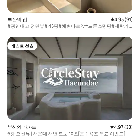
부산의 집
평점 4.95점(5
4.95 (91)
#광안대교 정면뷰# 45평#해변바로앞#드론쇼명당#세탁기
건조기# #감성숙소#
게스트 선호
게스트 선호
부산의 아파트
평점 4.97점(5
4.97 (33)
6층 오션뷰 | 해운대 해변 도보 10초[온수욕조 무료 이벤트]가
족·커플 여행|무료짐보관