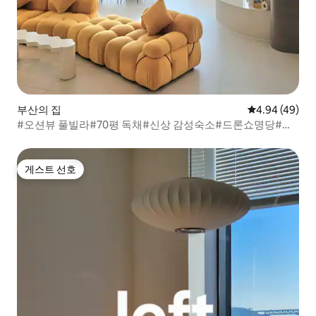
부산의 집
평점 4.94점(5
4.94 (49)
#오션뷰 풀빌라#70평 독채#신상 감성숙소#드론쇼명당#노
래방#키즈룸#초대형 자쿠지#광안리#
게스트 선호
게스트 선호