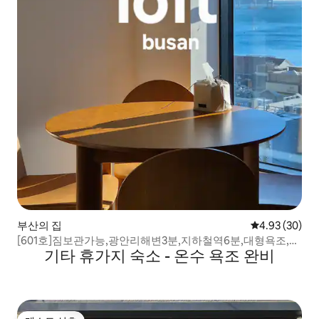
부산의 집
평점 4.93점(5
4.93 (30)
[601호]짐보관가능,광안리해변3분,지하철역6분,대형욕조,침
기타 휴가지 숙소 - 온수 욕조 완비
실1개,침대2개,욕실2개