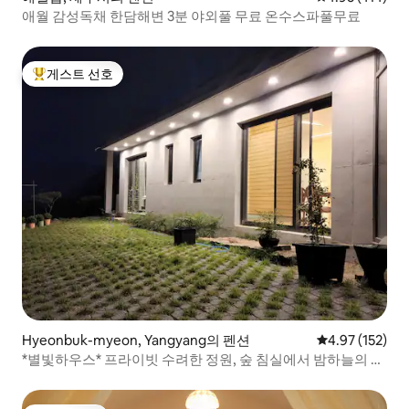
애월 감성독채 한담해변 3분 야외풀 무료 온수스파풀무료
게스트 선호
상위 게스트 선호
Hyeonbuk-myeon, Yangyang의 펜션
평점 4.97점(5
4.97 (152)
*별빛하우스* 프라이빗 수려한 정원, 숲 침실에서 밤하늘의 별
빛을. 뷰~ 만점 바베큐장