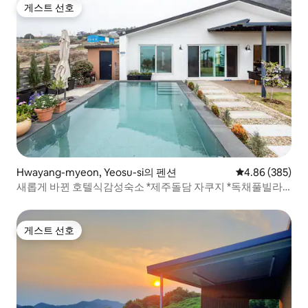
게스트 선호
게스트 선호
Hwayang-myeon, Yeosu-si의 펜션
평점 4.86점(5점
4.86 (385)
새롭게 바뀐 호텔식감성숙소 *제주돌담 자쿠지 *독채풀빌라
넒은정원앞수영장 바다뷰*뮤즈하우스
게스트 선호
게스트 선호