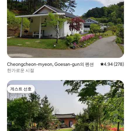
Cheongcheon-myeon, Goesan-gun의 펜션
평점 4.94점(5점
4.94 (278)
한가로운 시절
게스트 선호
게스트 선호