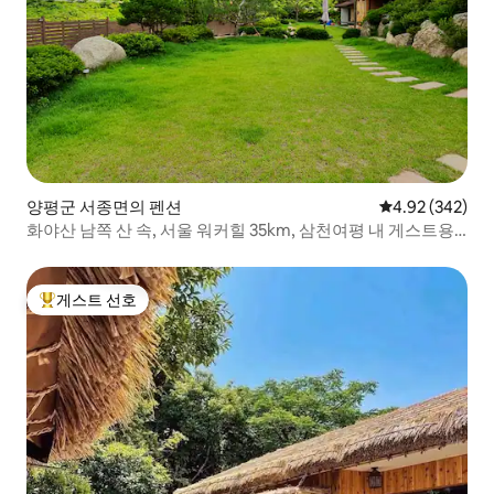
양평군 서종면의 펜션
평점 4.92점(5점
4.92 (342)
화야산 남쪽 산 속, 서울 워커힐 35km, 삼천여평 내 게스트용
별채 한옥 황토집
게스트 선호
상위 게스트 선호