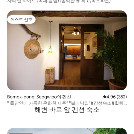
자작 앤 화이트 (독채:원팀) (설악산 뷰 최고,속초10분)
게스트 선호
게스트 선호
Bomok-dong, Seogwipo의 펜션
평점 4.96점(5점
4.96 (352)
" 돌담안에 가득한 온화한 제주" "볼레낭집"#감성숙소#힐링
해변 바로 앞 펜션 숙소
하우스