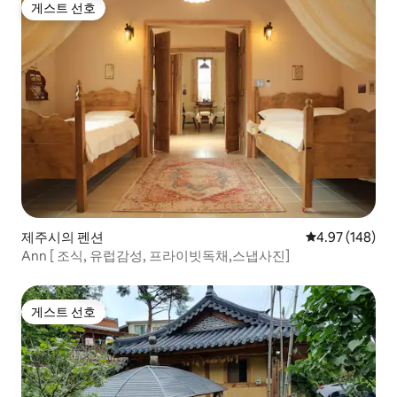
게스트 선호
게스트 선호
제주시의 펜션
평점 4.97점(5점
4.97 (148)
Ann [ 조식, 유럽감성, 프라이빗독채,스냅사진]
게스트 선호
게스트 선호