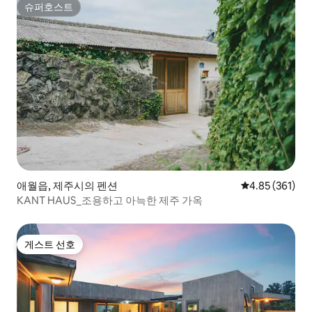
슈퍼호스트
슈퍼호스트
애월읍, 제주시의 펜션
평점 4.85점(5점
4.85 (361)
KANT HAUS_조용하고 아늑한 제주 가옥
게스트 선호
게스트 선호