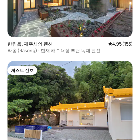
한림읍, 제주시의 펜션
평점 4.95점(5
4.95 (155)
라송 (Rasong) - 협재 해수욕장 부근 독채 펜션
게스트 선호
게스트 선호