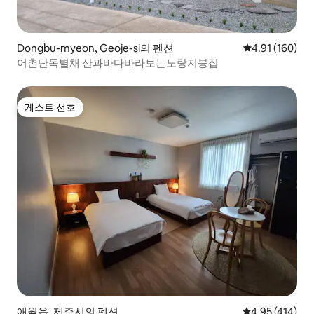
Dongbu-myeon, Geoje-si의 펜션
평점 4.91점(5
4.91 (160)
어촌단독별채 산과바다바라보는노랑지붕집
게스트 선호
게스트 선호
애월읍, 제주시의 펜션
평점 4.95점(5
4.95 (414)