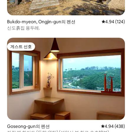
Bukdo-myeon, Ongjin-gun의 펜션
평점 4.94점(5점
4.94 (124)
신도흙집 용두레.
게스트 선호
게스트 선호
Goseong-gun의 펜션
평점 4.94점(5점
4.94 (438)