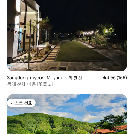
Sangdong-myeon, Miryang-si의 펜션
평점 4.96점(5점
4.96 (166)
독채 전체 이용 [꽃들도]
게스트 선호
게스트 선호