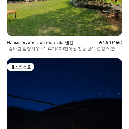
Hansu-myeon, Jecheon-si의 펜션
평점 4.94점(5점
4.94 (456)
"솔바람 힐링하우스"-후기400건이상 전통 한옥 촌캉스,황토
기와집 독채, 넓은 잔디정원
게스트 선호
게스트 선호