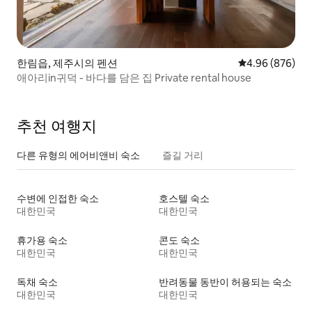
한림읍, 제주시의 펜션
평점 4.96점(5점
4.96 (876)
애아리in귀덕 - 바다를 담은 집 Private rental house
추천 여행지
다른 유형의 에어비앤비 숙소
즐길 거리
수변에 인접한 숙소
호스텔 숙소
대한민국
대한민국
휴가용 숙소
콘도 숙소
대한민국
대한민국
독채 숙소
반려동물 동반이 허용되는 숙소
대한민국
대한민국