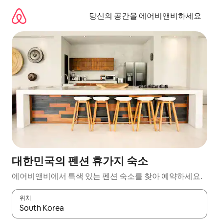
콘
텐
당신의 공간을 에어비앤비하세요
츠
로
바
로
가
기
대한민국의 펜션 휴가지 숙소
에어비앤비에서 특색 있는 펜션 숙소를 찾아 예약하세요.
위치
결과가 나오면 위·아래 화살표 키를 사용하거나 터치 또는 스와이프