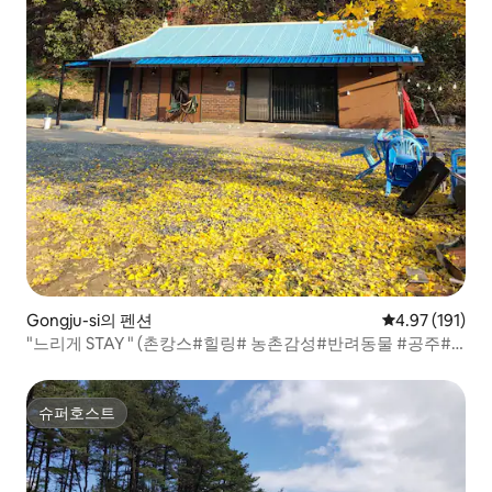
Gongju-si의 펜션
평점 4.97점(5
4.97 (191)
"느리게 STAY " (촌캉스#힐링# 농촌감성#반려동물 #공주#
물놀이)
슈퍼호스트
슈퍼호스트