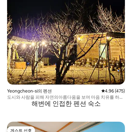
Yeongcheon-si의 펜션
평점 4.96점(5점
4.96 (475)
도시와 사람을 피해 자연의아름다움을 보며 마음 치유를 하
해변에 인접한 펜션 숙소
는" 소일뜨락 "입니다.
게스트 선호