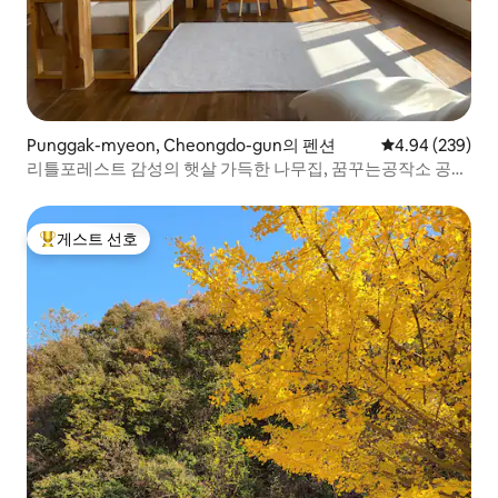
Punggak-myeon, Cheongdo-gun의 펜션
평점 4.94점(5점
4.94 (239)
리틀포레스트 감성의 햇살 가득한 나무집, 꿈꾸는공작소 공방
스테이
게스트 선호
상위 게스트 선호