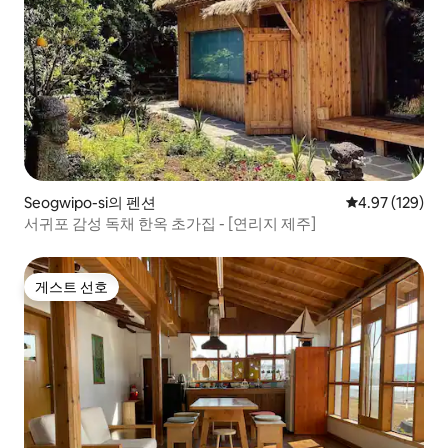
Seogwipo-si의 펜션
평점 4.97점(5점
4.97 (129)
서귀포 감성 독채 한옥 초가집 - [연리지 제주]
게스트 선호
게스트 선호