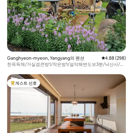
Ganghyeon-myeon, Yangyang의 펜션
평점 4.88점(5점
4.88 (298)
한옥독채/거실겸큰방1/작은방1/설악해변도보3분/낙산사/설
악산
게스트 선호
상위 게스트 선호