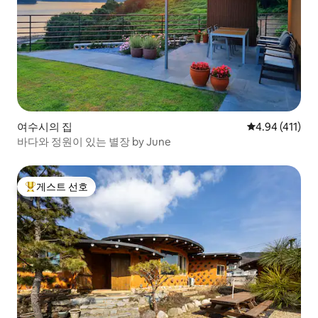
여수시의 집
평점 4.94점(5
4.94 (411)
바다와 정원이 있는 별장 by June
게스트 선호
상위 게스트 선호