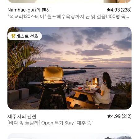
Namhae-gun의 펜션
평점 4.93점(5점
4.93 (238)
"석교리120스테이" 월포해수욕장까지 단 몇 걸음! 100평 독채
숙소
게스트 선호
상위 게스트 선호
제주시의 펜션
평점 4.99점(5점
4.99 (212)
[바다 앞 풀빌라] Open 특가 Stay "제주 숨"