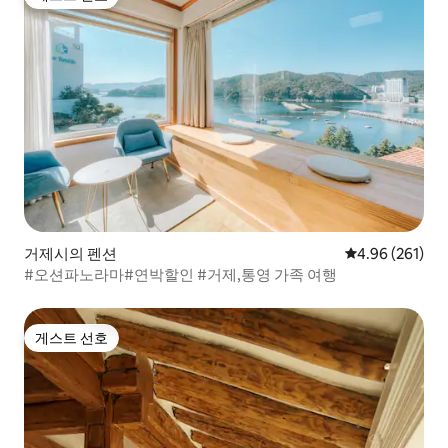
게스트 선호
거제시의 펜션
평점 4.96점(5점
4.96 (261)
#오션파노라마#연박할인 #거제,통영 가족 여행
게스트 선호
게스트 선호