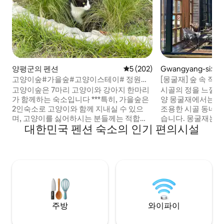
양평군의 펜션
평점 5점(5점 만점), 후기 202
5 (202)
Gwangyang-si의
고양이숲#가을숲#고양이스테이# 정원이
[몽굴재] 숲 속 작
예쁜 별채#전용바베큐데크#세스코존
촌캉스 #야외바베
고양이숲은 7마리 고양이와 강아지 한마리
시골의 정을 느낄 수
가 함께하는 숙소입니다 ***특히, 가을숲은
양 몽굴재에서는 촌캉스
2인숙소로 고양이와 함께 지내실 수 있으
조용한 시골 동네 산
며, 고양이를 싫어하시는 분들께는 적합하
습니다. 몽굴재는 2021년, 뒷산을 껴안은 네
대한민국 펜션 숙소의 인기 편의시설
지 않습니다 (상황에 따라 밥이나 물을 주실
모 삐뚤했던 땅에서
수 있습니다^^) 순하고 사람을 잘 따르는 아
민하여 손수 지은 집으로 2024년 
이들입니다 비가와도 바베큐와 불멍을 즐
처음 설계때부터 
길 수 있는 프라이빗 단독데크를 포함하고
를 에어비앤비로 오픈
있습니다 (장작은 준비해오시거나 숙소구
자연 속 시골집의 
매) 숙소의 위치는 양평군 중미산 휴양림 아
숙소의 편리함도 동
래 위치하고 있으며 도보 3분 거리에 맑은
추천드립니다.⭐️ 2025년 12월 1일, 더욱 더
개울이 6km이상 멋지게 흐르고 깊은 계곡
사랑 받을 수 있는
을 원하시면 차로 십분거리에 유명계곡이 2
스&데크 리뉴얼 완료되
주방
와이파이
곳 정도 있습니다 숙소는 복층(1층-소파와
속 산장 느낌 한 스푼
안마의자, 2층-침실)으로 이루어져 있고 18
느낌도 즐기는 동시