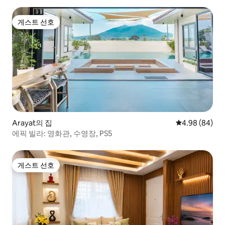
게스트 선호
게스트 선호
Arayat의 집
평점 4.98점(5
4.98 (84)
에픽 빌라: 영화관, 수영장, PS5
게스트 선호
게스트 선호