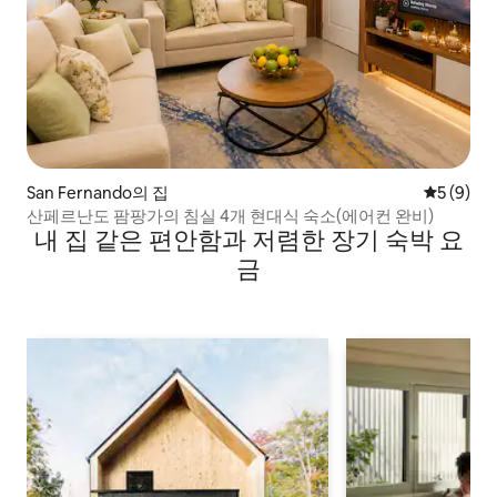
San Fernando의 집
평점 5점(
5 (9)
산페르난도 팜팡가의 침실 4개 현대식 숙소(에어컨 완비)
내 집 같은 편안함과 저렴한 장기 숙박 요
금