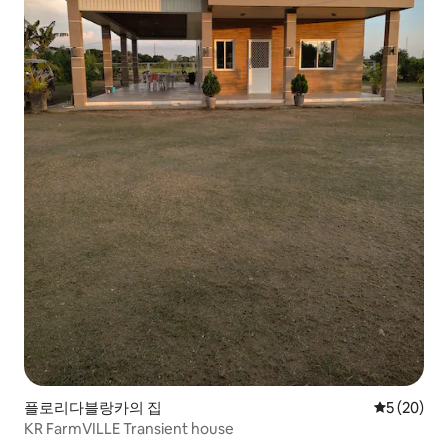
플로리다블랑카의 집
평점 5점(5
5 (20)
KR FarmVILLE Transient house