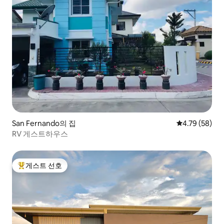
San Fernando의 집
평점 4.79점(5
4.79 (58)
RV 게스트하우스
게스트 선호
상위 게스트 선호