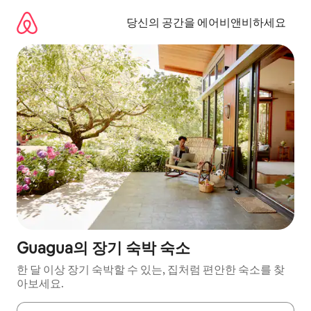
콘
텐
당신의 공간을 에어비앤비하세요
츠
로
바
로
가
기
Guagua의 장기 숙박 숙소
한 달 이상 장기 숙박할 수 있는, 집처럼 편안한 숙소를 찾
아보세요.