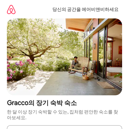
콘
텐
당신의 공간을 에어비앤비하세요
츠
로
바
로
가
기
Gracco의 장기 숙박 숙소
한 달 이상 장기 숙박할 수 있는, 집처럼 편안한 숙소를 찾
아보세요.