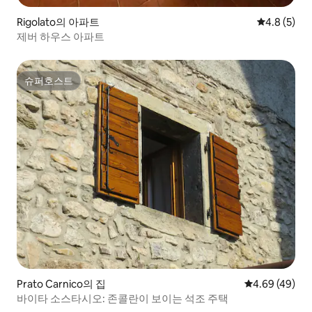
Rigolato의 아파트
평점 4.8점(
4.8 (5)
제버 하우스 아파트
슈퍼호스트
슈퍼호스트
Prato Carnico의 집
평점 4.69점(5
4.69 (49)
바이타 소스타시오: 존콜란이 보이는 석조 주택