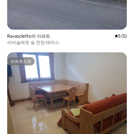
Ravascletto의 아파트
평점 5점(
5 (5)
라바슬레토 숲 전망 테라스
슈퍼호스트
슈퍼호스트