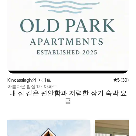
Kincasslagh의 아파트
평점 5점(5
5 (30)
아름다운 침실 1개 아파트!
내 집 같은 편안함과 저렴한 장기 숙박 요
금