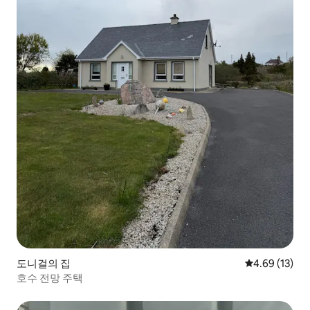
도니걸의 집
평점 4.69점(5
4.69 (13)
호수 전망 주택