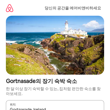
콘
텐
당신의 공간을 에어비앤비하세요
츠
로
바
로
가
기
Gortnasade의 장기 숙박 숙소
한 달 이상 장기 숙박할 수 있는, 집처럼 편안한 숙소를 찾
아보세요.
위치
결과가 나오면 위·아래 화살표 키를 사용하거나 터치 또는 스와이프