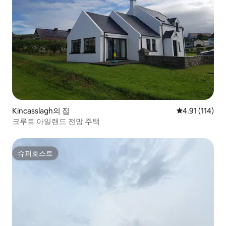
Kincasslagh의 집
평점 4.91점(5
4.91 (114)
크루트 아일랜드 전망 주택
슈퍼호스트
슈퍼호스트