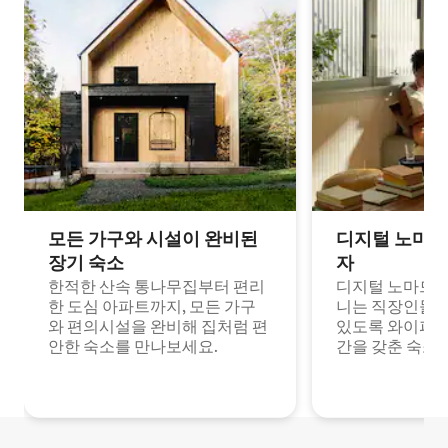
모든 가구와 시설이 완비된
디지털 노마드
장기 숙소
자
한적한 산속 통나무집부터 편리
디지털 노마드나
한 도심 아파트까지, 모든 가구
니는 직장인들이
와 편의시설을 완비해 집처럼 편
있도록 와이파이
안한 숙소를 만나보세요.
간을 갖춘 숙소