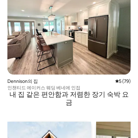
Dennison의 집
평점 5점(5
5 (79)
인챈티드 에이커스 웨딩 베네에 인접
내 집 같은 편안함과 저렴한 장기 숙박 요
금