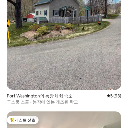
Port Washington의 농장 체험 숙소
평점 5점(5
5 (93)
구스풋 스쿨 - 농장에 있는 개조된 학교
게스트 선호
상위 게스트 선호