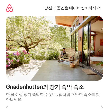
콘
텐
당신의 공간을 에어비앤비하세요
츠
로
바
로
가
기
Gnadenhutten의 장기 숙박 숙소
한 달 이상 장기 숙박할 수 있는, 집처럼 편안한 숙소를 찾
아보세요.