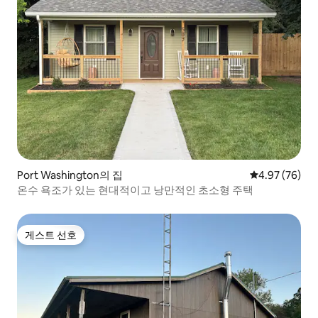
Port Washington의 집
평점 4.97점(5
4.97 (76)
온수 욕조가 있는 현대적이고 낭만적인 초소형 주택
게스트 선호
게스트 선호