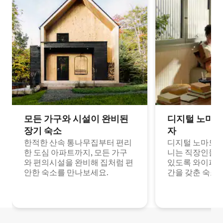
모든 가구와 시설이 완비된
디지털 노마드
장기 숙소
자
한적한 산속 통나무집부터 편리
디지털 노마드나
한 도심 아파트까지, 모든 가구
니는 직장인들이
와 편의시설을 완비해 집처럼 편
있도록 와이파이
안한 숙소를 만나보세요.
간을 갖춘 숙소