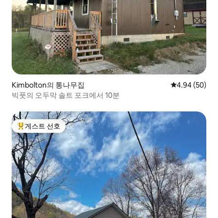
Kimbolton의 통나무집
평점 4.94점(5
4.94 (50)
빅풋의 오두막 솔트 포크에서 10분
게스트 선호
상위 게스트 선호