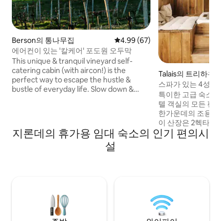
Berson의 통나무집
평점 4.99점(5점 만점), 후기 67
4.99 (67)
에어컨이 있는 '칼케어' 포도원 오두막
This unique & tranquil vineyard self-
catering cabin (with aircon!) is the
Talais의 트리하우
perfect way to escape the hustle &
스파가 있는 4성급 
bustle of everyday life. Slow down &
특이한 고급 숙소를
unwind at this private & tranquil
텔 객실의 모든 편안
getaway. The cabin flanks the vines on
한가운데의 조용한 
one side & young olive trees on the
이 산장은 2헥타르
other. Relax on the private terrace &
지론데의 휴가용 임대 숙소의 인기 편의시
잡고 있습니다. 건물은 높이가 3m이며 계단
take in its views over the landscape,
으로 접근할 수 있으
설
read, write, draw, stroll through the
분 보호 테라스는 2
abundant vines & woodlands, or simply
수 욕조가 있습니다. Coast & Lodge 
be still & enjoy! We have three cabins on
located in the wes
the property - Argile, Calcaire & Sable.
coast in Gironde
estuary near soul