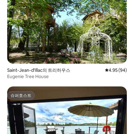
Saint-Jean-d'Illac의 트리하우스
평점 4.95점(5
4.95 (94)
Eugenie Tree House
슈퍼호스트
슈퍼호스트