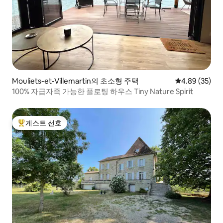
Mouliets-et-Villemartin의 초소형 주택
평점 4.89점(5
4.89 (35)
100% 자급자족 가능한 플로팅 하우스 Tiny Nature Spirit
게스트 선호
상위 게스트 선호