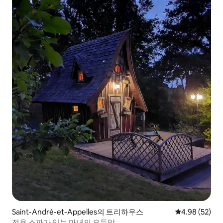
Saint-André-et-Appelles의 트리하우스
평점 4.98점(5
4.98 (52)
전용 스파가 있는 마녀의 오두막