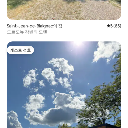
Saint-Jean-de-Blaignac의 집
평점 5점(5
5 (65)
도르도뉴 강변의 도멘
게스트 선호
게스트 선호