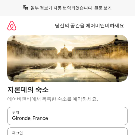
콘
일부 정보가 자동 번역되었습니다. 
원문 보기
텐
츠
로
당신의 공간을 에어비앤비하세요
바
로
가
기
지론데의 숙소
에어비앤비에서 독특한 숙소를 예약하세요.
위치
결과가 나오면 위·아래 화살표 키를 사용하거나 터치 또는 스와이프
체크인