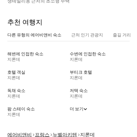
생테밀리옹 근처의 초소형 주택
추천 여행지
다른 유형의 에어비앤비 숙소
근처 인기 관광지
즐길 거리
해변에 인접한 숙소
수변에 인접한 숙소
지론데
지론데
호텔 객실
부티크 호텔
지론데
지론데
독채 숙소
저택 숙소
지론데
지론데
팜 스테이 숙소
더 보기
지론데
에어비앤비
프랑스
누벨아키텐
지론데