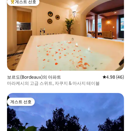
게스트 선호
상위 게스트 선호
보르도(Bordeaux)의 아파트
평점 4.98점(5
4.98 (46)
마라케시의 고급 스위트, 자쿠지 & 마사지 테이블
게스트 선호
게스트 선호