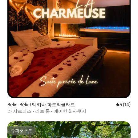
Belin-Béliet의 카사 파르티쿨라르
평점 5점(5
5 (14)
라 샤르뫼즈 • 러브 룸 • 에어컨 & 자쿠지
슈퍼호스트
슈퍼호스트