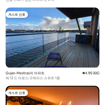
게스트 선호
게스트 선호
Gujan-Mestras의 아파트
평점 4.95점(5
4.95 (66)
레 12 드 라로스-2 테라스 스위트 1층
게스트 선호
게스트 선호