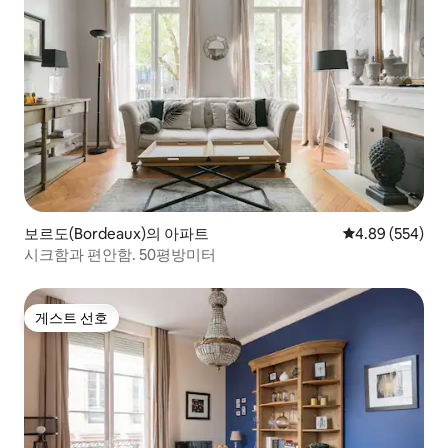
보르도(Bordeaux)의 아파트
평점 4.89점(5점
4.89 (554)
시크함과 편안함. 50평방미터
게스트 선호
게스트 선호