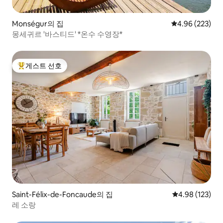
Monségur의 집
평점 4.96점(5점
4.96 (223)
몽세귀르 '바스티드' *온수 수영장*
게스트 선호
상위 게스트 선호
Saint-Félix-de-Foncaude의 집
평점 4.98점(5점
4.98 (123)
레 소랑