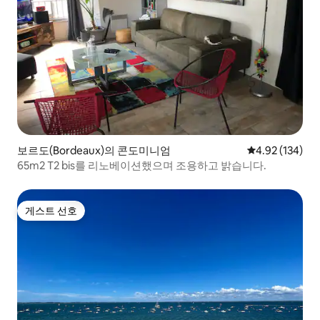
보르도(Bordeaux)의 콘도미니엄
평점 4.92점(5점
4.92 (134)
65m2 T2 bis를 리노베이션했으며 조용하고 밝습니다.
게스트 선호
게스트 선호