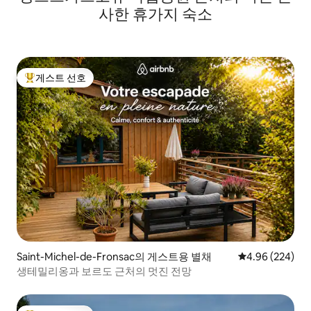
사한 휴가지 숙소
게스트 선호
상위 게스트 선호
Saint-Michel-de-Fronsac의 게스트용 별채
평점 4.96점(5점
4.96 (224)
생테밀리옹과 보르도 근처의 멋진 전망