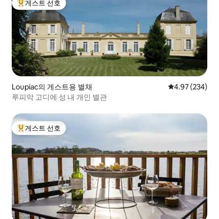
게스트 선호
상위 게스트 선호
Loupiac의 게스트용 별채
평점 4.97점(5점
4.97 (234)
루피악 고디에 성 내 개인 별관
게스트 선호
상위 게스트 선호