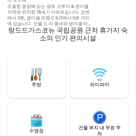
조용한 광장에 있는 생트 크루아 & 생미셸
지역에 위치한 18세기 아파트입니다. 강변
에서 3분, 생미셸 트램 C & D에서 5분 거리
에 있습니다. 오텔 드 라 몽네와 생미셸 타워
랑드드가스코뉴 국립공원 근처 휴가지 숙
의 전망을 감상할 수 있습니다. 골동품으로
최근에 개조된 70 ㎡ 는 현대적이고 정통적
소의 인기 편의시설
인 보르도 경험을 선사합니다. 시설이 완비
된 주방, 넓은 거실과 식사 공간, 고급 침대,
욕조와 샤워기가 있는 넓은 욕실, 무료 와이
파이, TV, 에스프레소 머신, 유료 주차장.
주방
와이파이
건물 부지 내 무료 주
수영장
차