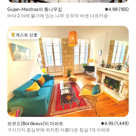
Gujan-Mestras의 통나무집
평점 4.98점(5점
4.98 (185)
바닥 2 아래 물가에 있는 나무 오두막 바센 다르카숑
게스트 선호
상위 게스트 선호
보르도(Bordeaux)의 아파트
평점 4.95점(5점 
4.95 (1,449)
구시가지 중심부에 위치한 아름다운 침실 1개 아파트