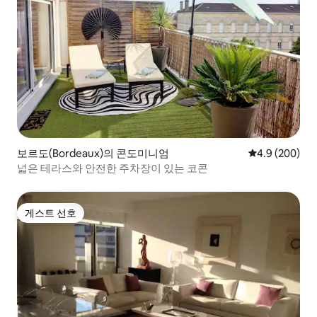
보르도(Bordeaux)의 콘도미니엄
평점 4.9점(5점
4.9 (200)
넓은 테라스와 안전한 주차장이 있는 코콘
게스트 선호
게스트 선호