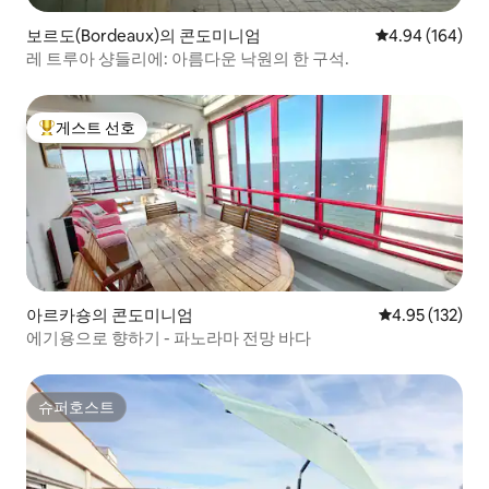
보르도(Bordeaux)의 콘도미니엄
평점 4.94점(5점
4.94 (164)
레 트루아 샹들리에: 아름다운 낙원의 한 구석.
게스트 선호
상위 게스트 선호
아르카숑의 콘도미니엄
평점 4.95점(5
4.95 (132)
에기용으로 향하기 - 파노라마 전망 바다
슈퍼호스트
슈퍼호스트