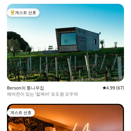
게스트 선호
상위 게스트 선호
Berson의 통나무집
평점 4.99점(5
4.99 (67)
에어컨이 있는 '칼케어' 포도원 오두막
게스트 선호
게스트 선호