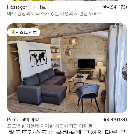
Hossegor의 아파트
평점 4.94점(5점
4.94 (173)
바다 전망의 테라스가 있는 해변의 세련된 아파트
게스트 선호
상위 게스트 선호
Pomerol의 아파트
평점 4.99점(5점
4.99 (139)
포도밭 한가운데 자리한 시크한 자연 아파트
랑드드가스코뉴 국립공원 근처의 다른 근