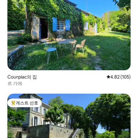
Courpiac의 집
평점 4.82점(5점
4.82 (105)
르 가에
게스트 선호
상위 게스트 선호