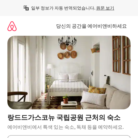
콘
일부 정보가 자동 번역되었습니다. 
원문 보기
텐
츠
로
당신의 공간을 에어비앤비하세요
바
로
가
기
랑드드가스코뉴 국립공원 근처의 숙소
에어비앤비에서 특색 있는 숙소, 독채 등을 예약하세요.