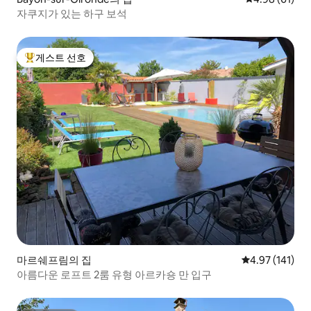
자쿠지가 있는 하구 보석
게스트 선호
상위 게스트 선호
마르쉐프림의 집
평점 4.97점(5
4.97 (141)
아름다운 로프트 2룸 유형 아르카숑 만 입구