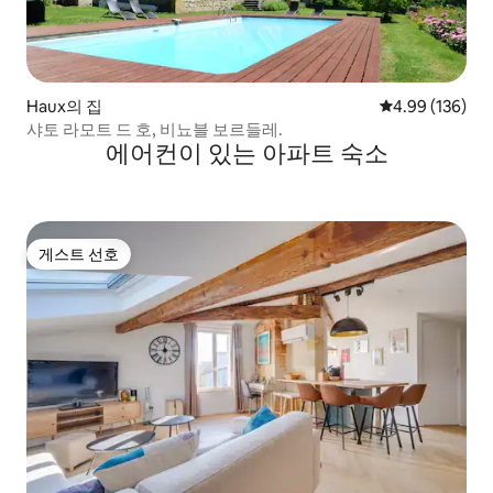
Haux의 집
평점 4.99점(5점
4.99 (136)
샤토 라모트 드 호, 비뇨블 보르들레.
에어컨이 있는 아파트 숙소
게스트 선호
게스트 선호