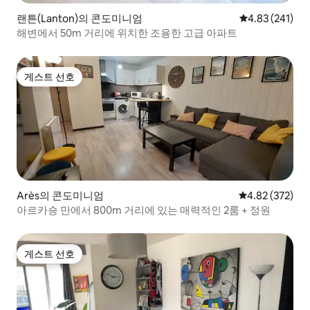
랜튼(Lanton)의 콘도미니엄
평점 4.83점(5점
4.83 (241)
해변에서 50m 거리에 위치한 조용한 고급 아파트
게스트 선호
게스트 선호
Arès의 콘도미니엄
평점 4.82점(5점
4.82 (372)
아르카숑 만에서 800m 거리에 있는 매력적인 2룸 + 정원
게스트 선호
게스트 선호