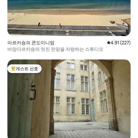
아르카숑의 콘도미니엄
평점 4.91점(5
4.91 (227)
바앙다르카숑의 멋진 전망을 자랑하는 스튜디오
게스트 선호
상위 게스트 선호