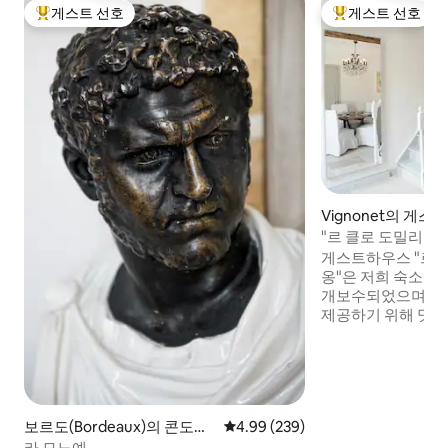
게스트 선호
게스트 선호
상위 게스트 선호
상위 게스트 선호
Vignonet의 게스
"르 클로 도밀리온"
하우스
게스트하우스 "르 
옹"은 저희 숙소에 
개보수되었으며 모
제공하기 위해 멋있
습니다. 시설이 완
차, 튀김기가 있는 
일 나무는 햇살이 
를 제공하며 편의를
습니다. '르 클로 
보르도(Bordeaux)의 콘도미
평점 4.99점(5점 만점), 후기 239
4.99 (239)
을에서 5분 거리에
니엄
라 모노예
걸음 거리에 있습니