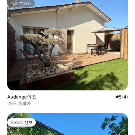
슈퍼호스트
슈퍼호스트
Audenge의 집
평점 5점(
5 (4)
카사 가베아
게스트 선호
게스트 선호