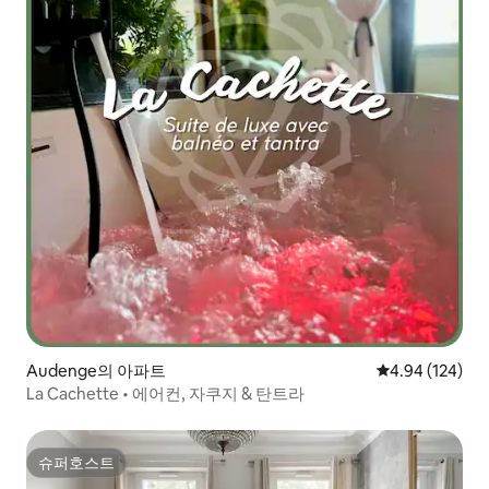
Audenge의 아파트
평점 4.94점(5점
4.94 (124)
La Cachette • 에어컨, 자쿠지 & 탄트라
슈퍼호스트
슈퍼호스트