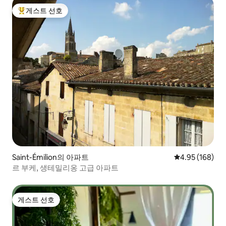
게스트 선호
상위 게스트 선호
Saint-Émilion의 아파트
평점 4.95점(5점
4.95 (168)
르 부케, 생테밀리옹 고급 아파트
게스트 선호
게스트 선호