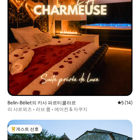
Belin-Béliet의 카사 파르티쿨라르
평점 5점(5
5 (14)
라 샤르뫼즈 • 러브 룸 • 에어컨 & 자쿠지
게스트 선호
상위 게스트 선호