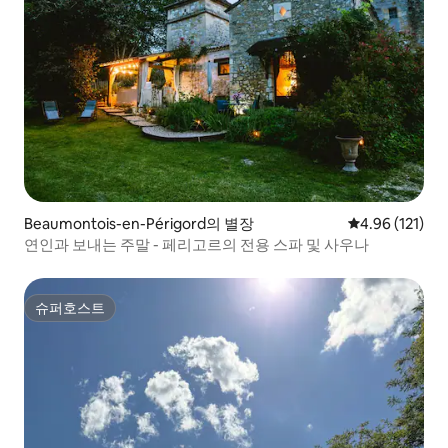
Beaumontois-en-Périgord의 별장
평점 4.96점(5
4.96 (121)
연인과 보내는 주말 - 페리고르의 전용 스파 및 사우나
슈퍼호스트
슈퍼호스트