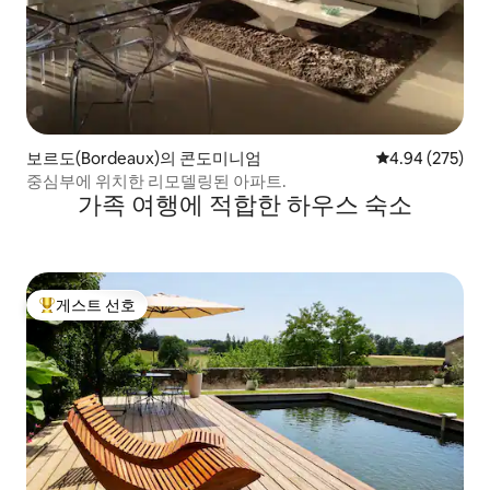
보르도(Bordeaux)의 콘도미니엄
평점 4.94점(5점
4.94 (275)
중심부에 위치한 리모델링된 아파트.
가족 여행에 적합한 하우스 숙소
게스트 선호
상위 게스트 선호