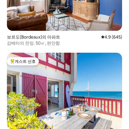
보르도(Bordeaux)의 아파트
평점 4.9점(5점
4.9 (645)
감베타의 전망. 50㎡, 편안함
게스트 선호
상위 게스트 선호