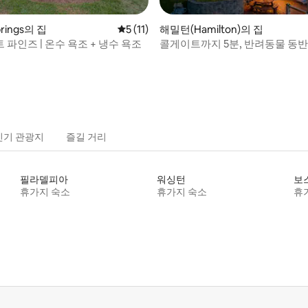
 후기 10개
prings의 집
평점 5점(5점 만점), 후기 11개
5 (11)
해밀턴(Hamilton)의 집
파인즈 | 온수 욕조 + 냉수 욕조
콜게이트까지 5분, 반려동물 동반 
숙박 가능
인기 관광지
즐길 거리
필라델피아
워싱턴
보
휴가지 숙소
휴가지 숙소
휴