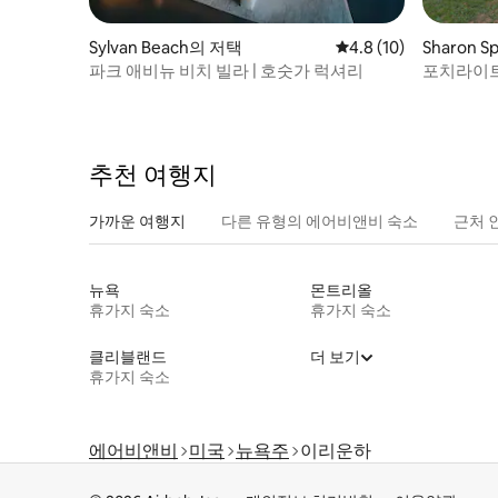
Sylvan Beach의 저택
평점 4.8점(5점 만점),
4.8 (10)
Sharon S
파크 애비뉴 비치 빌라 | 호숫가 럭셔리
포치라이트 
추천 여행지
가까운 여행지
다른 유형의 에어비앤비 숙소
근처 
뉴욕
몬트리올
휴가지 숙소
휴가지 숙소
클리블랜드
더 보기
휴가지 숙소
에어비앤비
미국
뉴욕주
이리운하