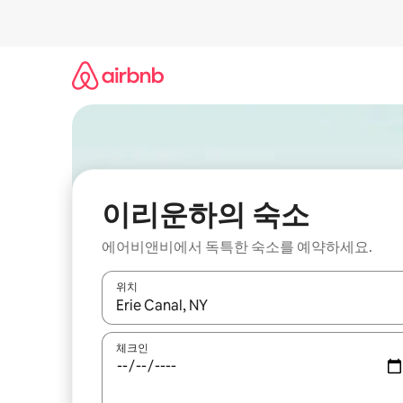
콘
텐
츠
로
바
로
가
기
이리운하의 숙소
에어비앤비에서 독특한 숙소를 예약하세요.
위치
결과가 나오면 위·아래 화살표 키를 사용하거나 터치
체크인