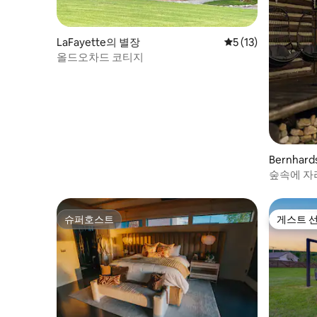
LaFayette의 별장
평점 5점(5점 만점),
5 (13)
올드오차드 코티지
Bernhar
숲속에 자
의 시간을
슈퍼호스트
게스트 
슈퍼호스트
게스트 