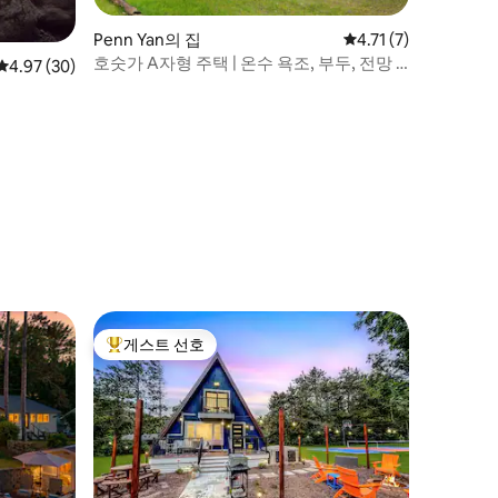
Penn Yan의 집
평점 4.71점(5점 만점)
4.71 (7)
호숫가 A자형 주택 | 온수 욕조, 부두, 전망 |
평점 4.97점(5점 만점), 후기 30개
4.97 (30)
세네카
게스트 선호
상위 게스트 선호