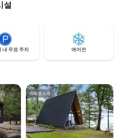
스모어를 먹고, 별빛 아래에서 숙면을 취하
시설
반려동물을
고, 갓 준비한 시골식 아침 식사를 즐기고, 염
 트리하우
소들도 만나보세요! 숲속에서 산책하고... 예
 트리
술적인 조경을 즐기고... 염소 요가를 즐겨보
간, 프로
세요! 또는 이 지역의 멋진 음식, 음료, 쇼핑,
 마련되어 있
관광지를 경험해 보세요!
며 전망을
려가는 산책
 내 무료 주차
에어컨
슈퍼호스트
슈퍼호스트