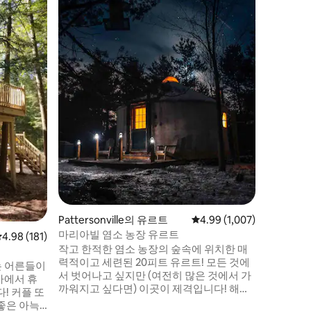
호크스 랜
로맨틱한
판에 위치
호수 위에
하는 모든
이킹, 낚시
기, 눈 
이 아늑한
를 뽑고 
운 통나
별한 순간
Pattersonville의 유르트
평점 4.99점(5점 만점), 후
4.99 (1,007)
마리아빌 염소 농장 유르트
평점 4.98점(5점 만점), 후기 181개
4.98 (181)
작고 한적한 염소 농장의 숲속에 위치한 매
력적이고 세련된 20피트 유르트! 모든 것에
는 어른들이
서 벗어나고 싶지만 (여전히 많은 것에서 가
가에서 휴
까워지고 싶다면) 이곳이 제격입니다! 해먹
 또
에서 낮잠을 즐기고, 캠프파이어 주변에서
좋은 아늑