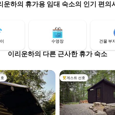
리운하의 휴가용 임대 숙소의 인기 편의
한 휴양지! (네스트는 어린이나 
동반하기에 적합하지 않습니다.)
스에는 앞면과 뒷면 데크가 있습니다.
하우스 아래에는 피크닉 테이블 공
판 그릴, 나무 화덕, 야외 게임이
습니다. 전망대에서 시간을 보내
즐기거나 푸시크리크 물가로 내
로를 따라 가보세요.
이
수영장
건물 부지
이리운하의 다른 근사한 휴가 숙소
선호
게스트 선호
선호
상위 게스트 선호