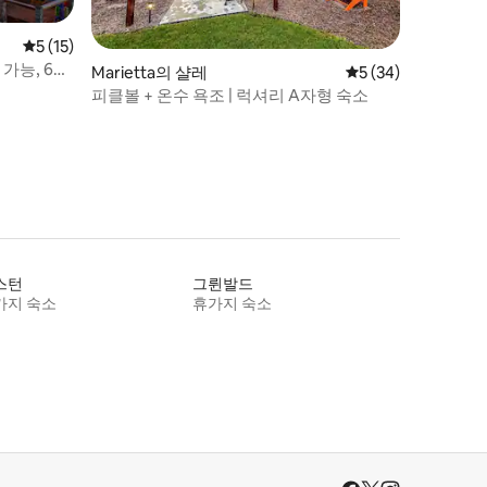
평점 5점(5점 만점), 후기 15개
5 (15)
가능, 6명
Marietta의 샬레
평점 5점(5점 만점),
5 (34)
피클볼 + 온수 욕조 | 럭셔리 A자형 숙소
스턴
그륀발드
가지 숙소
휴가지 숙소