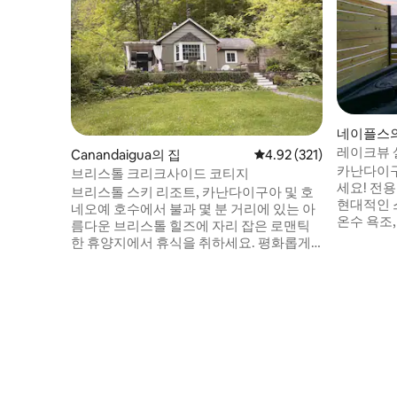
네이플스의
레이크뷰 
Canandaigua의 집
평점 4.92점(5점 만점), 
4.92 (321)
수 욕조, 
카난다이구
브리스톨 크리크사이드 코티지
세요! 전
브리스톨 스키 리조트, 카난다이구아 및 호
현대적인 
네오예 호수에서 불과 몇 분 거리에 있는 아
온수 욕조,
름다운 브리스톨 힐즈에 자리 잡은 로맨틱
화덕 등 
한 휴양지에서 휴식을 취하세요. 평화롭게
한 캐빈 느낌을 
흐르는 밀크리크를 따라 숙소에 위치한 이
전망의 온
독특한 침실 1개 욕실 1개 전원주택은 2개의
바비큐 그
숙소 중 하나입니다. 넓은 파티오와 온수 욕
BR의 에어
조에서 자연의 아름다움을 감상해보세요.
와이파이 
내부에서는 가스 벽난로의 따뜻함, 무료 와
렉사 스피
이파이, 스마트TV를 즐길 수 있습니다. 편안
단기 임대 
한 숙박을 보장하기 위해 시설이 완비된 주
방과 욕실에는 편의시설이 잘 갖춰져 있습
니다.