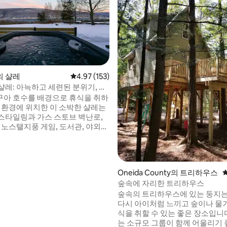
 샬레
평점 4.97점(5점 만점), 후기 153개
4.97 (153)
샬레: 아늑하고 세련된 분위기, 온
후기 321개
게임
아 호수를 배경으로 휴식을 취하
용 환경에 위치한 이 소박한 샬레는
스타일링과 가스 스토브 벽난로,
 노스탤지풍 게임, 도서관, 야외
고급스러운 편의시설을 갖춘 아늑
자랑합니다! 편의시설: 호수
수 욕조 가스레인지/벽난로 화덕
릴 풋볼 테이블 보드게임 로프트
Oneida County의 트리하우스
컨 난방 주차: 4대 초고속 인터넷/
숲속에 자리한 트리하우스
스마트 TV/케이블 도서관 책상 알
숲속의 트리하우스에 있는 둥지
커 망원경으로 떠나는 우주여행
다시 아이처럼 느끼고 숲이나 물
허가번호: 2023-0073
식을 취할 수 있는 좋은 장소입니다! 커플
는 소규모 그룹이 함께 어울리기 