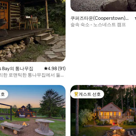
 후기 13개
쿠퍼즈타운(Cooperstown)의
초소형 주택
숲속 숙소 - 노스네스트 캠프
ds Bay의 통나무집
평점 4.98점(5점 만점), 후기 91개
4.98 (91)
리한 로맨틱한 통나무집에서 둘만
 보내세요
선호
게스트 선호
선호
상위 게스트 선호